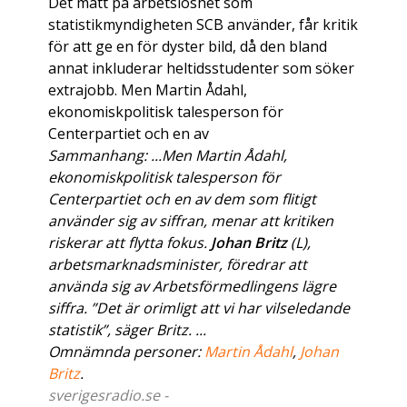
Det mått på arbetslöshet som
statistikmyndigheten SCB använder, får kritik
för att ge en för dyster bild, då den bland
annat inkluderar heltidsstudenter som söker
extrajobb. Men Martin Ådahl,
ekonomiskpolitisk talesperson för
Centerpartiet och en av
Sammanhang: ...Men Martin Ådahl,
ekonomiskpolitisk talesperson för
Centerpartiet och en av dem som flitigt
använder sig av siffran, menar att kritiken
riskerar att flytta fokus.
Johan Britz
(L),
arbetsmarknadsminister, föredrar att
använda sig av Arbetsförmedlingens lägre
siffra. ”Det är orimligt att vi har vilseledande
statistik”, säger Britz. ...
Omnämnda personer:
Martin Ådahl
,
Johan
Britz
.
sverigesradio.se -