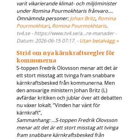
varit vikarierande klimat- och miljöminister
under Romina Pourmokhtaris frånvaro....
Omnämnda personer:
Johan Britz
,
Romina
Pourmokhtari
,
Romina Pourmokhtaris
.
tv4.se - https://www.tv4.se/a...re-manader -
Datum: 2026-06-15 07:17. -
Utan betalvägg »
Strid om nya kärnkraftsregler för
kommunerna
S-toppen Fredrik Olovsson menar att det är
ett stort misstag att tvinga fram snabbare
kärnkraftsbesked från kommunerna. Men
den ansvarige ministern Johan Britz (L)
avfärdar kritiken och jublar över att debatten
nu växer lokalt. ”Vinden har vänt för
kärnkraft”,
Sammanhang: ...S-toppen Fredrik Olovsson
menar att det är ett stort misstag att tvinga
fram snabbare kärnkraftsbesked från