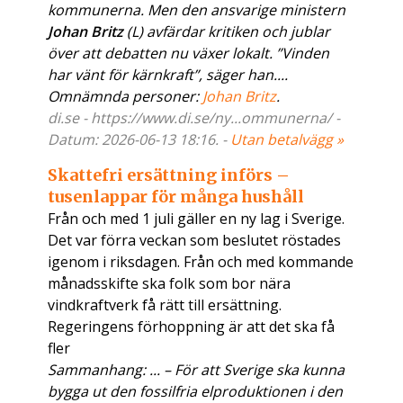
kommunerna. Men den ansvarige ministern
Johan Britz
(L) avfärdar kritiken och jublar
över att debatten nu växer lokalt. ”Vinden
har vänt för kärnkraft”, säger han....
Omnämnda personer:
Johan Britz
.
di.se - https://www.di.se/ny...ommunerna/ -
Datum: 2026-06-13 18:16. -
Utan betalvägg »
Skattefri ersättning införs –
tusenlappar för många hushåll
Från och med 1 juli gäller en ny lag i Sverige.
Det var förra veckan som beslutet röstades
igenom i riksdagen. Från och med kommande
månadsskifte ska folk som bor nära
vindkraftverk få rätt till ersättning.
Regeringens förhoppning är att det ska få
fler
Sammanhang: ... – För att Sverige ska kunna
bygga ut den fossilfria elproduktionen i den