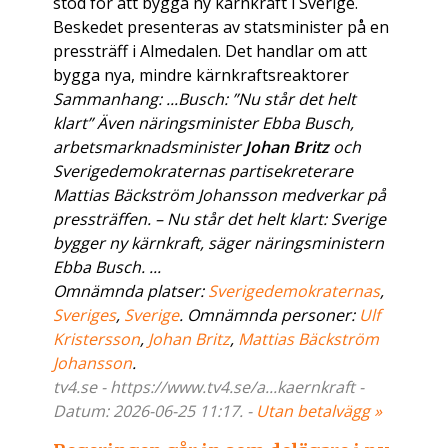
stöd för att bygga ny kärnkraft i Sverige.
Beskedet presenteras av statsminister på en
pressträff i Almedalen. Det handlar om att
bygga nya, mindre kärnkraftsreaktorer
Sammanhang: ...Busch: ”Nu står det helt
klart” Även näringsminister Ebba Busch,
arbetsmarknadsminister
Johan Britz
och
Sverigedemokraternas partisekreterare
Mattias Bäckström Johansson medverkar på
pressträffen. – Nu står det helt klart: Sverige
bygger ny kärnkraft, säger näringsministern
Ebba Busch. ...
Omnämnda platser:
Sverigedemokraternas
,
Sveriges
,
Sverige
. Omnämnda personer:
Ulf
Kristersson
,
Johan Britz
,
Mattias Bäckström
Johansson
.
tv4.se - https://www.tv4.se/a...kaernkraft -
Datum: 2026-06-25 11:17. -
Utan betalvägg »