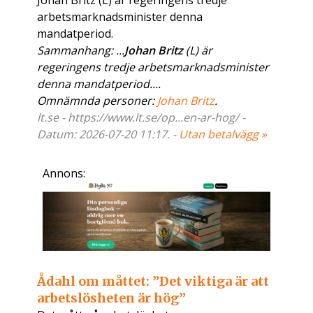
Johan Britz (L) är regeringens tredje
arbetsmarknadsminister denna
mandatperiod.
Sammanhang: ...
Johan Britz
(L) är
regeringens tredje arbetsmarknadsminister
denna mandatperiod....
Omnämnda personer:
Johan Britz
.
lt.se - https://www.lt.se/op...en-ar-hog/ -
Datum: 2026-07-20 11:17. -
Utan betalvägg »
Annons:
Ådahl om måttet: ”Det viktiga är att
arbetslösheten är hög”