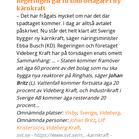
Regeringen går in som delägare i ny
kärnkraft
– Det har frågats mycket om när det där
spadtaget kommer. I dag är alltså avtalet
påskrivet. Nu står det helt klart att Sverige
bygger ny kärnkraft, säger näringsminister
Ebba Busch (KD). Regeringen och företaget
Videberg Kraft har på torsdagen enats omett
Sammanhang: ... – Staten kommer framöver
att äga 60 procent av det bolag som nu ska
bygga nya reaktorer på Ringhals, säger
Johan
Britz
(L). Vattenfall kommer fortsätta äga 20
procent av Videberg Kraft, och Industrikraft i
Sverige AB kommer äga resterande 20
procent...
Omnämnda platser:
Visby
,
Sverige
,
Videberg
.
Omnämnda personer:
Johan Britz
,
Ulf
Kristersson
,
Videberg Kraft
.
svt.se - https://www.svt.se/n...-karnkraft -