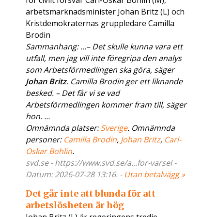
för civilt försvar Carl-Oskar Bohlin (M),
arbetsmarknadsminister Johan Britz (L) och
Kristdemokraternas gruppledare Camilla
Brodin
Sammanhang: ...– Det skulle kunna vara ett
utfall, men jag vill inte föregripa den analys
som Arbetsförmedlingen ska göra, säger
Johan Britz
. Camilla Brodin ger ett liknande
besked. – Det får vi se vad
Arbetsförmedlingen kommer fram till, säger
hon. ...
Omnämnda platser:
Sverige
. Omnämnda
personer:
Camilla Brodin
,
Johan Britz
,
Carl-
Oskar Bohlin
.
svd.se - https://www.svd.se/a...for-varsel -
Datum: 2026-07-28 13:16. -
Utan betalvägg »
Det går inte att blunda för att
arbetslösheten är hög