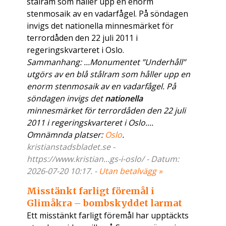
stålram som håller upp en enorm
stenmosaik av en vadarfågel. På söndagen
invigs det nationella minnesmärket för
terrordåden den 22 juli 2011 i
regeringskvarteret i Oslo.
Sammanhang: ...Monumentet ”Underhåll”
utgörs av en blå stålram som håller upp en
enorm stenmosaik av en vadarfågel. På
söndagen invigs det
nationella
minnesmärket för terrordåden den 22 juli
2011 i regeringskvarteret i Oslo....
Omnämnda platser:
Oslo
.
kristianstadsbladet.se -
https://www.kristian...gs-i-oslo/ - Datum:
2026-07-20 10:17. -
Utan betalvägg »
Misstänkt farligt föremål i
Glimåkra – bombskyddet larmat
Ett misstänkt farligt föremål har upptäckts