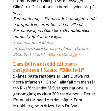
utomhus vid en villa på Sermansvägen i
Glimåkra. Det nationella bombskyddet är på
väg.
Sammanhang: ...Ett misstänkt farligt föremål
har upptäckts utomhus vid en villa på
Sermansvägen i Glimåkra. Det
nationella
bombskyddet är på väg....
kristianstadsbladet.se -
https://www.kristian...-pa-plats/ - Datum:
2026-07-14 12:17. -
Utan betalvägg »
Lars Dufwa utsedd till bästa
rastplatsen i Skåne: ”Rätt håll”
Skånes bästa rastplats är Lars Dufwa vid
norra infarten till Osby. I alla fall om man får
tro Riksförbundet M Sveriges nationella
genomgång av cirka 300 rasplatser. – Det är
för att vi tar hand om det, säger Tom
Munkberg, som driver Lars Dufwa