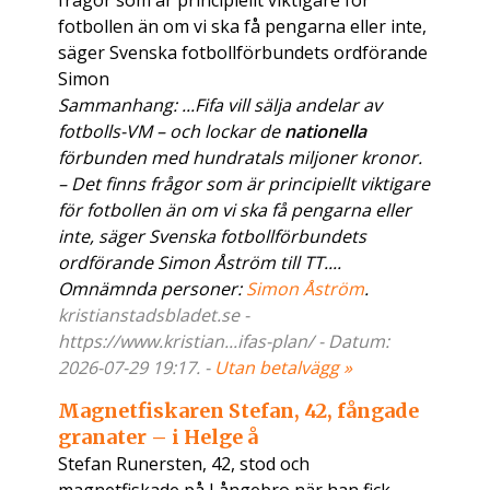
frågor som är principiellt viktigare för
fotbollen än om vi ska få pengarna eller inte,
säger Svenska fotbollförbundets ordförande
Simon
Sammanhang: ...Fifa vill sälja andelar av
fotbolls-VM – och lockar de
nationella
förbunden med hundratals miljoner kronor.
– Det finns frågor som är principiellt viktigare
för fotbollen än om vi ska få pengarna eller
inte, säger Svenska fotbollförbundets
ordförande Simon Åström till TT....
Omnämnda personer:
Simon Åström
.
kristianstadsbladet.se -
https://www.kristian...ifas-plan/ - Datum:
2026-07-29 19:17. -
Utan betalvägg »
Magnetfiskaren Stefan, 42, fångade
granater – i Helge å
Stefan Runersten, 42, stod och