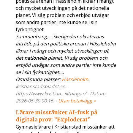
politiska arenan i Hässleholm liknar i mångt
och mycket utvecklingen på det nationella
planet. Vi såg problem och erbjöd utvägar
som andra partier inte kunde se i sin
fyrkantighet.
Sammanhang: ... Sverigedemokraternas
inträde på den politiska arenan i Hässleholm
liknar i mångt och mycket utvecklingen på
det
nationella
planet. Vi såg problem och
erbjöd utvägar som andra partier inte kunde
se i sin fyrkantighet....
Omnämnda platser:
Hässleholm
.
kristianstadsbladet.se -
https://www.kristian...iktningar/ - Datum:
2026-05-30 00:16. -
Utan betalvägg »
Lärare misstänker AI-fusk på
digitala prov: ”Exploderat”
Gymnasielärare i Kristianstad misstänker att