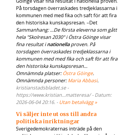
Göinge visar fina resultat i nationella proven.
På torsdagen överraskades tredjeklassarna i
kommunen med med fika och saft för att fira
den historiska kunskapsresan. –Det
Sammanhang: ...De första eleverna som gått
hela "Skolresan 2030" i Östra Göinge visar
fina resultat i
nationella
proven. På
torsdagen överraskades tredjeklassarna i
kommunen med med fika och saft för att fira
den historiska kunskapsresan...
Omnämnda platser:
Östra Göinge
.
Omnämnda personer:
Maria Abbasi
.
kristianstadsbladet.se -
https://www.kristian...matteresa/ - Datum:
2026-06-04 20:16. -
Utan betalvägg »
Vi säljer inte ut oss till andra
politiska inriktningar
Sverigedemokraternas inträde på den