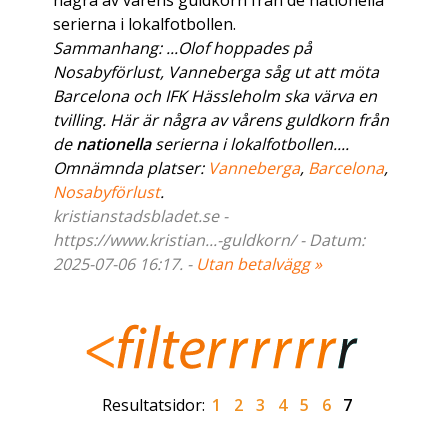
några av vårens guldkorn från de nationella
serierna i lokalfotbollen.
Sammanhang: ...Olof hoppades på
Nosabyförlust, Vanneberga såg ut att möta
Barcelona och IFK Hässleholm ska värva en
tvilling. Här är några av vårens guldkorn från
de
nationella
serierna i lokalfotbollen....
Omnämnda platser:
Vanneberga
,
Barcelona
,
Nosabyförlust
.
kristianstadsbladet.se -
https://www.kristian...-guldkorn/ - Datum:
2025-07-06 16:17. -
Utan betalvägg »
Resultatsidor:
1
2
3
4
5
6
7