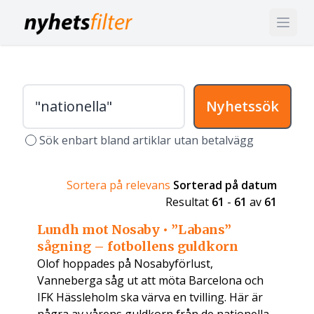
Nyhetssök
Sök enbart bland artiklar utan betalvägg
Sortera på relevans
Sorterad på datum
Resultat
61
-
61
av
61
Lundh mot Nosaby • ”Labans”
sågning – fotbollens guldkorn
Olof hoppades på Nosabyförlust,
Vanneberga såg ut att möta Barcelona och
IFK Hässleholm ska värva en tvilling. Här är