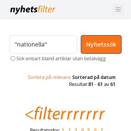
Nyhetssök
Sök enbart bland artiklar utan betalvägg
Sortera på relevans
Sorterad på datum
Resultat
81
-
61
av
61
Resultatsidor:
1
2
3
4
5
6
7