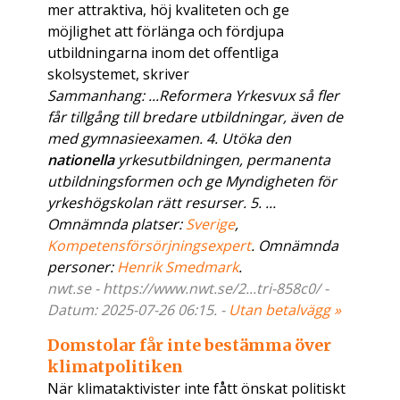
mer attraktiva, höj kvaliteten och ge
möjlighet att förlänga och fördjupa
utbildningarna inom det offentliga
skolsystemet, skriver
Sammanhang: ...Reformera Yrkesvux så fler
får tillgång till bredare utbildningar, även de
med gymnasieexamen. 4. Utöka den
nationella
yrkesutbildningen, permanenta
utbildningsformen och ge Myndigheten för
yrkeshögskolan rätt resurser. 5. ...
Omnämnda platser:
Sverige
,
Kompetensförsörjningsexpert
. Omnämnda
personer:
Henrik Smedmark
.
nwt.se - https://www.nwt.se/2...tri-858c0/ -
Datum: 2025-07-26 06:15. -
Utan betalvägg »
Domstolar får inte bestämma över
klimatpolitiken
När klimataktivister inte fått önskat politiskt