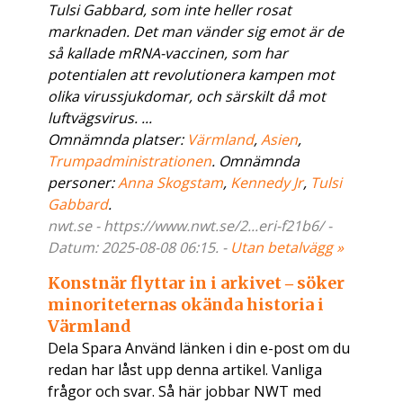
Tulsi Gabbard, som inte heller rosat
marknaden. Det man vänder sig emot är de
så kallade mRNA-vaccinen, som har
potentialen att revolutionera kampen mot
olika virussjukdomar, och särskilt då mot
luftvägsvirus. ...
Omnämnda platser:
Värmland
,
Asien
,
Trumpadministrationen
. Omnämnda
personer:
Anna Skogstam
,
Kennedy Jr
,
Tulsi
Gabbard
.
nwt.se - https://www.nwt.se/2...eri-f21b6/ -
Datum: 2025-08-08 06:15. -
Utan betalvägg »
Konstnär flyttar in i arkivet ‒ söker
minoriteternas okända historia i
Värmland
Dela Spara Använd länken i din e-post om du
redan har låst upp denna artikel. Vanliga
frågor och svar. Så här jobbar NWT med