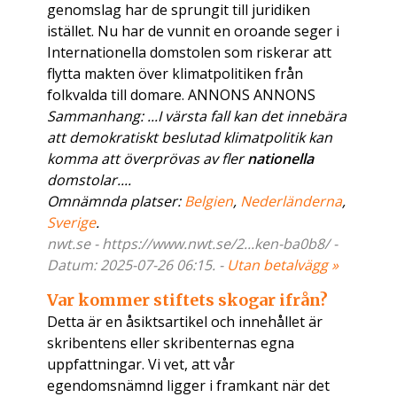
genomslag har de sprungit till juridiken
istället. Nu har de vunnit en oroande seger i
Internationella domstolen som riskerar att
flytta makten över klimatpolitiken från
folkvalda till domare. ANNONS ANNONS
Sammanhang: ...I värsta fall kan det innebära
att demokratiskt beslutad klimatpolitik kan
komma att överprövas av fler
nationella
domstolar....
Omnämnda platser:
Belgien
,
Nederländerna
,
Sverige
.
nwt.se - https://www.nwt.se/2...ken-ba0b8/ -
Datum: 2025-07-26 06:15. -
Utan betalvägg »
Var kommer stiftets skogar ifrån?
Detta är en åsiktsartikel och innehållet är
skribentens eller skribenternas egna
uppfattningar. Vi vet, att vår
egendomsnämnd ligger i framkant när det