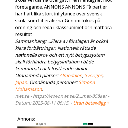
skola verkar ha övergått i ren fientlighet mot
företagande. ANNONS ANNONS Få partier
har haft lika stort inflytande över svensk
skola som Liberalerna. Genom fokus på
ordning och reda i klassrummet och mätbara
resultat
Sammanhang: ...Flera av förslagen är också
klara förbättringar. Nationellt rättade
nationella
prov och ett nytt betygssystem
skall förhindra betygsinflation i både
kommunala och fristående skolor. ...
Omnämnda platser:
Almedalen
,
Sveriges
,
Japan
. Omnämnda personer:
Simona
Mohamsson
.
nwt.se - https://www.nwt.se/2...met-858ae/ -
Datum: 2025-08-11 06:15. -
Utan betalvägg »
Annons: