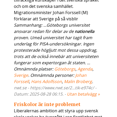
tillräckliga kunskaper i det svenska språket
och om det svenska samhället.
Migrationsminister Johan Forssell (M)
förklarar att Sverige på så visblir
Sammanhang: ...Göteborgs universitet
ansvarar redan för delar av de
nationella
proven. Umeå universitet har tagit fram
underlag för PISA-undersökningar. Ingen
protesterade högljutt mot dessa uppdrag,
trots att de också innebär att universiteten
fungerar som expertorgan åt staten. ...
Omnämnda platser:
Göteborgs
,
Agenda
,
Sverige
. Omnämnda personer:
Johan
Forssell
,
Hans Adolfsson
,
Malin Broberg
.
nwt.se - https://www.nwt.se/2...tik-e974c/ -
Datum: 2025-08-28 06:15. -
Utan betalvägg »
Friskolor är inte problemet
Liberalernas ambition att styra upp svensk