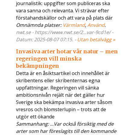
journalistik: uppgifter som publiceras ska
vara sanna och relevanta. Vi strävar efter
förstahandskällor och att vara på plats där
Omnämnda platser:
Värmland
,
Använd
.
nwt.se - https://www.nwt.se/2...var-9cd1e/ -
Datum: 2025-08-07 07:15. -
Utan betalvägg »
Invasiva arter hotar vår natur – men
regeringen vill minska
bekämpningen
Detta är en åsiktsartikel och innehållet är
skribentens eller skribenternas egna
uppfattningar. Regeringen vill sänka
ambitionsnivån rejält när det gäller hur
Sverige ska bekämpa invasiva arter såsom
vresros och blomsterlupin – trots att de
utgör ett ökande
Sammanhang: ...Var också försiktig med de
arter som har föreslagits till den kommande