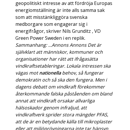
geopolitiskt intresse av att fördröja Europas
energiomställning är inte alls samma sak
som att misstänkliggöra svenska
medborgare som engagerar sig i
energifrågor, skriver Nils Grunditz , VD
Green Power Sweden i en replik.
Sammanhang: ...Annons Annons Det är
självklart att människor, kommuner och
organisationer har rätt att ifrågasätta
vindkraftsetableringar. Lokala intressen ska
vägas mot
nationella
behov, så fungerar
demokratin och så ska den fungera. Men i
dagens debatt om vindkraft förekommer
återkommande falska påståenden om bland
annat att vindkraft orsakar allvarliga
hälsoskador genom infraljud, att
vindkraftverk sprider stora mängder PFAS,
att de är en betydande källa till mikroplaster
eller att miljöprövningarna inte tar hänsyn