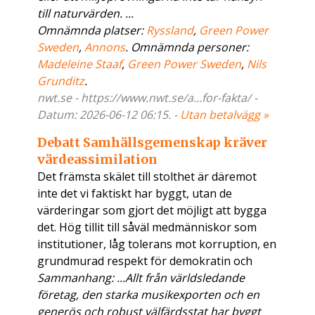
till naturvärden. ...
Omnämnda platser:
Ryssland
,
Green Power
Sweden
,
Annons
. Omnämnda personer:
Madeleine Staaf
,
Green Power Sweden
,
Nils
Grunditz
.
nwt.se - https://www.nwt.se/a...for-fakta/ -
Datum: 2026-06-12 06:15. -
Utan betalvägg »
Debatt Samhällsgemenskap kräver
värdeassimilation
Det främsta skälet till stolthet är däremot
inte det vi faktiskt har byggt, utan de
värderingar som gjort det möjligt att bygga
det. Hög tillit till såväl medmänniskor som
institutioner, låg tolerans mot korruption, en
grundmurad respekt för demokratin och
Sammanhang: ...Allt från världsledande
företag, den starka musikexporten och en
generös och robust välfärdsstat har byggt