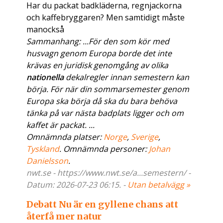
Har du packat badkläderna, regnjackorna
och kaffebryggaren? Men samtidigt måste
manockså
Sammanhang: ...För den som kör med
husvagn genom Europa borde det inte
krävas en juridisk genomgång av olika
nationella
dekalregler innan semestern kan
börja. För när din sommarsemester genom
Europa ska börja då ska du bara behöva
tänka på var nästa badplats ligger och om
kaffet är packat. ...
Omnämnda platser:
Norge
,
Sverige
,
Tyskland
. Omnämnda personer:
Johan
Danielsson
.
nwt.se - https://www.nwt.se/a...semestern/ -
Datum: 2026-07-23 06:15. -
Utan betalvägg »
Debatt Nu är en gyllene chans att
återfå mer natur