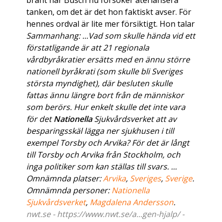
brant när Busch nu försöker återlansera
tanken, om det är det hon faktiskt avser. För
hennes ordval är lite mer försiktigt. Hon talar
Sammanhang: ...Vad som skulle hända vid ett
förstatligande är att 21 regionala
vårdbyråkratier ersätts med en ännu större
nationell byråkrati (som skulle bli Sveriges
största myndighet), där besluten skulle
fattas ännu längre bort från de människor
som berörs. Hur enkelt skulle det inte vara
för det
Nationella
Sjukvårdsverket att av
besparingsskäl lägga ner sjukhusen i till
exempel Torsby och Arvika? För det är långt
till Torsby och Arvika från Stockholm, och
inga politiker som kan ställas till svars. ...
Omnämnda platser:
Arvika
,
Sveriges
,
Sverige
.
Omnämnda personer:
Nationella
Sjukvårdsverket
,
Magdalena Andersson
.
nwt.se - https://www.nwt.se/a...gen-hjalp/ -