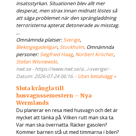
insatsstyrkan. Situationen blev allt mer
desperat, men strax innan midnatt löstes så
att säga problemet när den sprängladdning
terroristerna apterat detonerade av misstag.
...
Omnämnda platser:
Sverige
,
Blekingegadeligan
,
Stockholm
. Omnämnda
personer:
Siegfried Haag
,
Norbert Kröcher
,
Stefan Wisniewski
.
nwt.se - https://www.nwt.se/a...i-sverige/ -
Datum: 2026-07-24 06:16. -
Utan betalvägg »
Sluta krångla till
husvagnssemestern – Nya
Wermlands
Du planerar en resa med husvagn och det är
mycket att tänka på. Vilken rutt man ska ta.
Var man ska övernatta. Räcker gasolen?
Kommer barnen stå ut med timmarna i bilen?