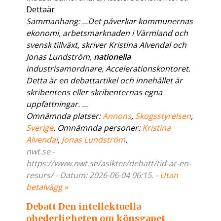
Dettaär
Sammanhang: ...Det påverkar kommunernas
ekonomi, arbetsmarknaden i Värmland och
svensk tillväxt, skriver Kristina Alvendal och
Jonas Lundström,
nationella
industrisamordnare, Accelerationskontoret.
Detta är en debattartikel och innehållet är
skribentens eller skribenternas egna
uppfattningar. ...
Omnämnda platser:
Annons
,
Skogsstyrelsen
,
Sverige
. Omnämnda personer:
Kristina
Alvendal
,
Jonas Lundström
.
nwt.se -
https://www.nwt.se/asikter/debatt/tid-ar-en-
resurs/ - Datum: 2026-06-04 06:15. -
Utan
betalvägg »
Debatt Den intellektuella
ohederligheten om könsgapet