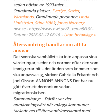
sedan början av 1990-talet. ...
Omnämnda platser:
Sverige
,
Sovjet
,
Värmlands
. Omnämnda personer:
Linda
Lindström
,
Stina Höök
,
Jonas Norberg
.
nwt.se - https://www.nwt.se/2...ten-a5f16/ -
Datum: 2026-02-12 06:16. -
Utan betalvägg »
Återvandring handlar om att ta
ansvar
Det svenska samhället ska inte anpassa sina
värderingar, seder och normer efter den som
immigrerar hit – det är den som kommer som
ska anpassa sig, skriver Gabriella Eckardt och
Joel Olsson. ANNONS ANNONS Det har nu
gått över ett decennium sedan
migrationskrisen.
Sammanhang: ...Därför var det
anmärkningsvärt när många kommuner
tackade nej till återvandringssamtal med