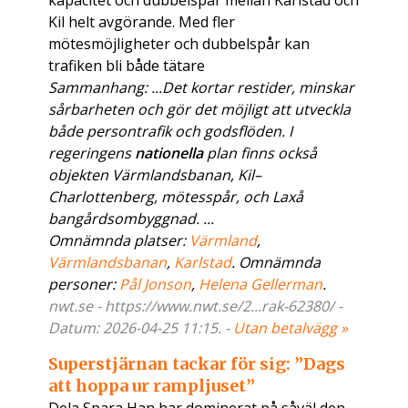
kapacitet och dubbelspår mellan Karlstad och
Kil helt avgörande. Med fler
mötesmöjligheter och dubbelspår kan
trafiken bli både tätare
Sammanhang: ...Det kortar restider, minskar
sårbarheten och gör det möjligt att utveckla
både persontrafik och godsflöden. I
regeringens
nationella
plan finns också
objekten Värmlandsbanan, Kil–
Charlottenberg, mötesspår, och Laxå
bangårdsombyggnad. ...
Omnämnda platser:
Värmland
,
Värmlandsbanan
,
Karlstad
. Omnämnda
personer:
Pål Jonson
,
Helena Gellerman
.
nwt.se - https://www.nwt.se/2...rak-62380/ -
Datum: 2026-04-25 11:15. -
Utan betalvägg »
Superstjärnan tackar för sig: ”Dags
att hoppa ur rampljuset”