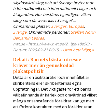
skyddsvärd skog och att Sverige bryter mot
både
nationella
och internationella lagar och
åtaganden. Hur bestäms egentligen vilken
skog som får avverkas i Sverige? ...
Omnämnda platser:
Sveriges
,
Europas
,
Sverige
. Omnämnda personer:
Staffan Norin
,
Benjamin Ladraa
.
nwt.se - https://www.nwt.se/2...ige-18e56/ -
Datum: 2026-02-21 06:15. -
Utan betalvägg »
Debatt: Barnets bästa intresse
kräver mer än genuskodad
plakatpolitik
Detta är en åsiktsartikel och innehållet är
skribentens eller skribenternas egna
uppfattningar. Det viktigaste för ett barns
välbefinnande är kärlek och omvårdnad vilket
många ensamstående föräldrar kan ge men
att förlora kontakten med en förälder utan