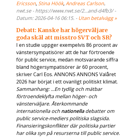
Ericsson
,
Stina Höök
,
Andreas Carlson
.
nwt.se - https://www.nwt.se/2...and-d4fb3/ -
Datum: 2026-04-16 06:15. -
Utan betalvägg »
Debatt: Kanske har högerväljare
goda skäl att misstro SVT och SR?
I en studie uppger exempelvis 86 procent av
vänstersympatisörer att de har förtroende
för public service, medan motsvarande siffra
bland högersympatisörer är 60 procent,
skriver Carl Eos. ANNONS ANNONS Valåret
2026 har börjat i ett ovanligt politiskt klimat.
Sammanhang: ...En tydlig och mätbar
förtroendeklyfta mellan höger- och
vänsterväljare. Återkommande
internationella och
nationella
debatter om
public service-mediers politiska slagsida.
Finansieringskonflikter där politiska partier
har olika syn på resurserna till public service.