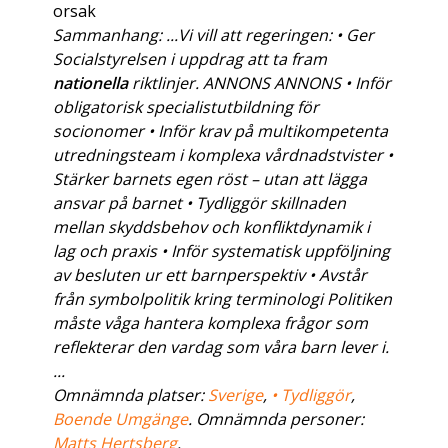
orsak
Sammanhang: ...Vi vill att regeringen: • Ger
Socialstyrelsen i uppdrag att ta fram
nationella
riktlinjer. ANNONS ANNONS • Inför
obligatorisk specialistutbildning för
socionomer • Inför krav på multikompetenta
utredningsteam i komplexa vårdnadstvister •
Stärker barnets egen röst – utan att lägga
ansvar på barnet • Tydliggör skillnaden
mellan skyddsbehov och konfliktdynamik i
lag och praxis • Inför systematisk uppföljning
av besluten ur ett barnperspektiv • Avstår
från symbolpolitik kring terminologi Politiken
måste våga hantera komplexa frågor som
reflekterar den vardag som våra barn lever i.
...
Omnämnda platser:
Sverige
,
• Tydliggör
,
Boende Umgänge
. Omnämnda personer:
Matts Hertsberg
.