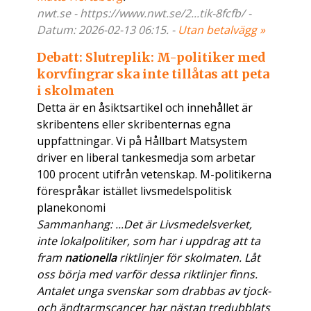
nwt.se - https://www.nwt.se/2...tik-8fcfb/ -
Datum: 2026-02-13 06:15. -
Utan betalvägg »
Debatt: Slutreplik: M-politiker med
korvfingrar ska inte tillåtas att peta
i skolmaten
Detta är en åsiktsartikel och innehållet är
skribentens eller skribenternas egna
uppfattningar. Vi på Hållbart Matsystem
driver en liberal tankesmedja som arbetar
100 procent utifrån vetenskap. M-politikerna
förespråkar istället livsmedelspolitisk
planekonomi
Sammanhang: ...Det är Livsmedelsverket,
inte lokalpolitiker, som har i uppdrag att ta
fram
nationella
riktlinjer för skolmaten. Låt
oss börja med varför dessa riktlinjer finns.
Antalet unga svenskar som drabbas av tjock-
och ändtarmscancer har nästan tredubblats