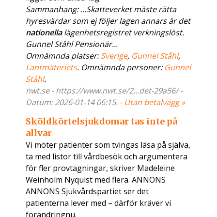
Sammanhang: ...Skatteverket måste rätta
hyresvärdar som ej följer lagen annars är det
nationella
lägenhetsregistret verkningslöst.
Gunnel Ståhl Pensionär...
Omnämnda platser:
Sverige
,
Gunnel Ståhl
,
Lantmäteriets
. Omnämnda personer:
Gunnel
Ståhl
.
nwt.se - https://www.nwt.se/2...det-29a56/ -
Datum: 2026-01-14 06:15. -
Utan betalvägg »
Sköldkörtelsjukdomar tas inte på
allvar
Vi möter patienter som tvingas läsa på själva,
ta med listor till vårdbesök och argumentera
för fler provtagningar, skriver Madeleine
Weinholm Nyquist med flera. ANNONS
ANNONS Sjukvårdspartiet ser det
patienterna lever med – därför kräver vi
förändringnu.