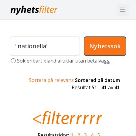
Nyhetssök
Sök enbart bland artiklar utan betalvägg
Sortera på relevans
Sorterad på datum
Resultat
51
-
41
av
41
Resultatsidor:
1
2
3
4
5