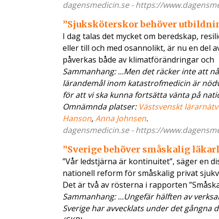
dagensmedicin.se - https://www.dagensme.
”Sjuksköterskor behöver utbildni
I dag talas det mycket om beredskap, resil
eller till och med osannolikt, är nu en del
påverkas både av klimatförändringar och
Sammanhang: ...Men det räcker inte att någr
lärandemål inom katastrofmedicin är nödv
för att vi ska kunna fortsätta vänta på nat
Omnämnda platser:
Västsvenskt lärarnätv
Hanson
,
Anna Johnsen
.
dagensmedicin.se - https://www.dagensme.
”Sverige behöver småskalig läkar
”Vår ledstjärna är kontinuitet”, säger en d
nationell reform för småskalig privat sjuk
Det är två av rösterna i rapporten ”Småska
Sammanhang: ...Ungefär hälften av verksam
Sverige har avvecklats under det gångna d