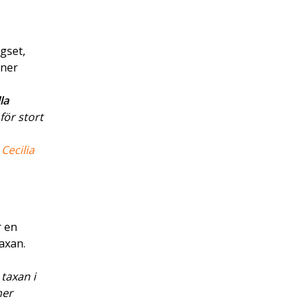
gset,
oner
la
för stort
,
Cecilia
r en
axan.
taxan i
ner