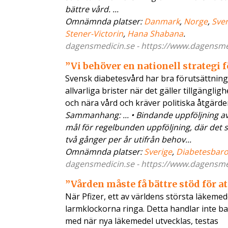
bättre vård. ...
Omnämnda platser:
Danmark
,
Norge
,
Sver
Stener-Victorin
,
Hana Shabana
.
dagensmedicin.se - https://www.dagensme..
”Vi behöver en nationell strategi 
Svensk diabetesvård har bra förutsättning
allvarliga brister när det gäller tillgängli
och nära vård och kräver politiska åtgärde
Sammanhang: ... • Bindande uppföljning av
mål för regelbunden uppföljning, där det 
två gånger per år utifrån behov...
Omnämnda platser:
Sverige
,
Diabetesbar
dagensmedicin.se - https://www.dagensme.
”Vården måste få bättre stöd för at
När Pfizer, ett av världens största läkemed
larmklockorna ringa. Detta handlar inte b
med när nya läkemedel utvecklas, testas