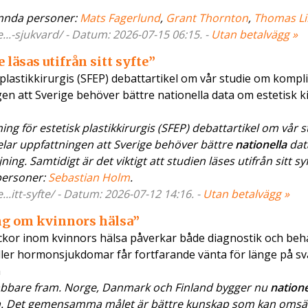
nda personer:
Mats Fagerlund
,
Grant Thornton
,
Thomas L
.-sjukvard/ - Datum: 2026-07-15 06:15. -
Utan betalvägg »
läsas utifrån sitt syfte”
plastikkirurgis (SFEP) debattartikel om vår studie om kompl
gen att Sverige behöver bättre nationella data om estetisk ki
g för estetisk plastikkirurgis (SFEP) debattartikel om vår 
delar uppfattningen att Sverige behöver bättre
nationella
dat
ng. Samtidigt är det viktigt att studien läses utifrån sitt syft
ersoner:
Sebastian Holm
.
itt-syfte/ - Datum: 2026-07-12 14:16. -
Utan betalvägg »
ing om kvinnors hälsa”
luckor inom kvinnors hälsa påverkar både diagnostik och beh
eller hormonsjukdomar får fortfarande vänta för länge på sv
a
bbare fram. Norge, Danmark och Finland bygger nu
natione
sa. Det gemensamma målet är bättre kunskap som kan omsät