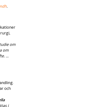
indh
.
ikationer
rurgi,
studie om
a om
e. ...
andling.
ar och
lla
tas i