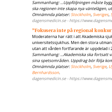
Sammanhang: ...Uppföljningen måste bygg
ska regionen inte skapa nya väntelägen, uta
Omnämnda platser:
Stockholm
,
Sveriges
,
dagensmedicin.se - https://www.dagensme..
”Fokusera inte på regional konku
Moderaterna har rätt i att Akademiska sju
universitetssjukhus. Men den stora utmani
utan att vården fortfarande är uppdelad i 2
Sammanhang: ...Akademiska ska fortsatt v
sina spetsområden. Uppdrag bör följa kompe
Omnämnda platser:
Stockholm
,
Sverige
,
U
Bernhardsson
.
dagensmedicin.se - https://www.dagensme..