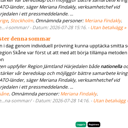
 stärker vår beredskap och möjliggör bättre samarbete kring
TO-länder, säger Meriana Findakly, verksamhetchef vid
jedalen i ett pressmeddelande. ...
rige
,
Stockholm
. Omnämnda personer:
Meriana Findakly
.
..-i-sommar/ - Datum: 2026-07-28 15:16. -
Utan betalvägg »
ester denna sommar
 i dag genom individuell prövning kunna upptäcka smitta 
Region Skåne var först ut att med att börja tillämpa metoden
on
n uppfyller Region Jämtland Härjedalen både
nationella
o
 stärker vår beredskap och möjliggör bättre samarbete kring
TO-länder, säger Meriana Findakly, verksamhetchef vid
jedalen i ett pressmeddelande. ...
kåne
. Omnämnda personer:
Meriana Findakly
.
..na-sommar/ - Datum: 2026-07-28 14:16. -
Utan betalvägg 