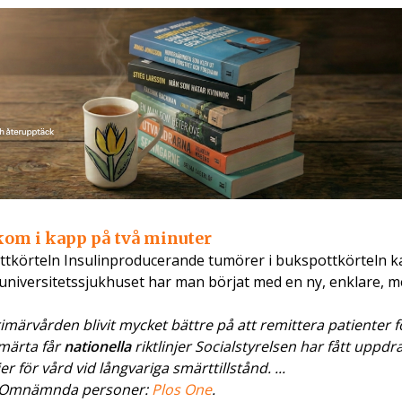
kom i kapp på två minuter
tkörteln Insulinproducerande tumörer i bukspottkörteln ka
ka universitetssjukhuset har man börjat med en ny, enklare, m
märvården blivit mycket bättre på att remittera patienter f
Smärta får
nationella
riktlinjer Socialstyrelsen har fått uppdr
jer för vård vid långvariga smärttillstånd. ...
 Omnämnda personer:
Plos One
.