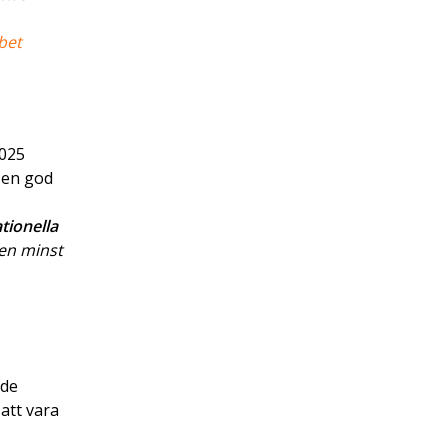
bet
2025
m en god
tionella
den minst
rde
att vara