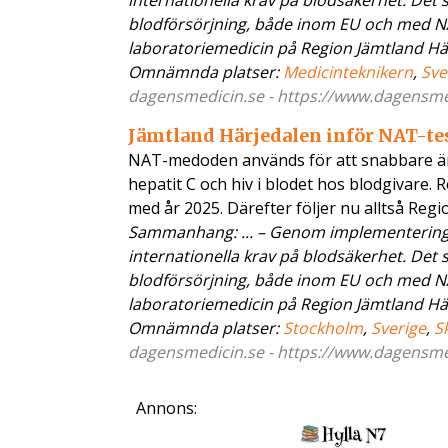
internationella krav på blodsäkerhet. Det
blodförsörjning, både inom EU och med NA
laboratoriemedicin på Region Jämtland Här
Omnämnda platser:
Medicinteknikern
,
Sve
dagensmedicin.se - https://www.dagensme.
Jämtland Härjedalen inför NAT-t
NAT-medoden används för att snabbare än
hepatit C och hiv i blodet hos blodgivare. 
med år 2025. Därefter följer nu alltså Regi
Sammanhang: ... – Genom implementeringe
internationella krav på blodsäkerhet. Det
blodförsörjning, både inom EU och med NA
laboratoriemedicin på Region Jämtland Här
Omnämnda platser:
Stockholm
,
Sverige
,
S
dagensmedicin.se - https://www.dagensme.
Annons: