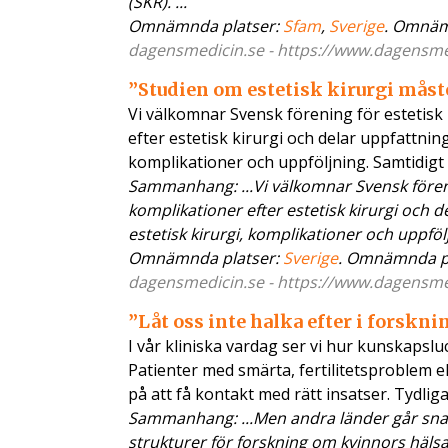
(SKR). ...
Omnämnda platser:
Sfam
,
Sverige
. Omnäm
dagensmedicin.se - https://www.dagensme..
”Studien om estetisk kirurgi måste 
Vi välkomnar Svensk förening för estetisk 
efter estetisk kirurgi och delar uppfattnin
komplikationer och uppföljning. Samtidigt
Sammanhang: ...Vi välkomnar Svensk förenin
komplikationer efter estetisk kirurgi och 
estetisk kirurgi, komplikationer och uppföljni
Omnämnda platser:
Sverige
. Omnämnda p
dagensmedicin.se - https://www.dagensme...
”Låt oss inte halka efter i forskn
I vår kliniska vardag ser vi hur kunskaps
Patienter med smärta, fertilitetsproblem 
på att få kontakt med rätt insatser. Tydlig
Sammanhang: ...Men andra länder går sna
strukturer för forskning om kvinnors häl