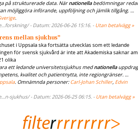
a på strukturerade data. När
nationella
bedömningar redan
n möjliggöra införande, uppföljning och jämlik tillgång. ...
Sverige
.
.forskning/ - Datum: 2026-06-26 15:16. -
Utan betalvägg »
rrens mellan sjukhus”
khuset i Uppsala ska fortsätta utvecklas som ett ledande
ngen för svensk sjukvård är inte att Akademiska saknar am
1 olika
ara ett ledande universitetssjukhus med
nationella
uppdrag
tens, kvalitet och patientnytta, inte regiongränser. ...
ppsala
. Omnämnda personer:
Carl-Johan Schiller
,
Edvin
.n-sjukhus/ - Datum: 2026-06-25 06:15. -
Utan betalvägg »