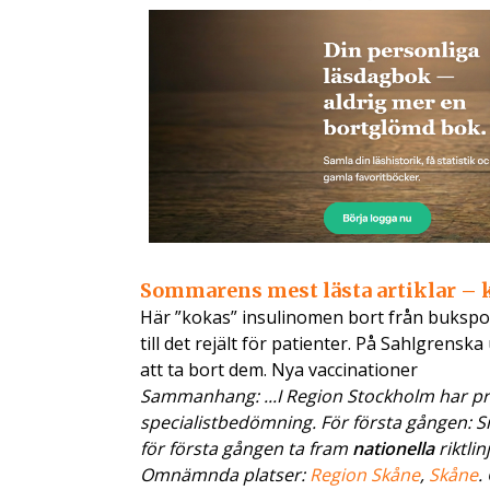
Sommarens mest lästa artiklar – 
Här ”kokas” insulinomen bort från bukspot
till det rejält för patienter. På Sahlgrens
att ta bort dem. Nya vaccinationer
Sammanhang: ...I Region Stockholm har pri
specialistbedömning. För första gången: 
för första gången ta fram
nationella
riktlin
Omnämnda platser:
Region Skåne
,
Skåne
.