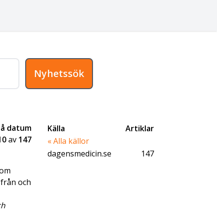
Nyhetssök
på datum
Källa
Artiklar
10
av
147
« Alla källor
dagensmedicin.se
147
som
 från och
ch