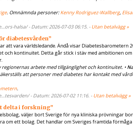
ige
. Omnämnda personer:
Kenny Rodriguez-Wallberg
,
Elisa
.ors-halsa/ - Datum: 2026-07-03 06:15. -
Utan betalvägg »
för diabetesvården”
ar att vara världsledande. Ändå visar Diabetesbarometern 
ghet och kontinuitet. Detta går stick i stäv med ambitionen o
r.
 regionernas arbete med tillgänglighet och kontinuitet. •
Na
säkerställs att personer med diabetes har kontakt med vår
ometern
.
..tesvarden/ - Datum: 2026-07-02 11:16. -
Utan betalvägg »
t delta i forskning”
elsbolag, väljer bort Sverige för nya kliniska prövningar bo
ara om ett bolag. Det handlar om Sveriges framtida förmåga 