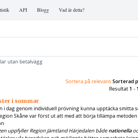
tistik
API
Blogg
Vad är detta?
klar utan betalvägg
Sortera på relevans
Sorterad 
Resultat
1
-
ster i sommar
 i dag genom individuell prövning kunna upptäcka smitta 
Region Skåne var först ut att med att börja tillämpa metoden
on
n uppfyller Region Jämtland Härjedalen både
nationella
o