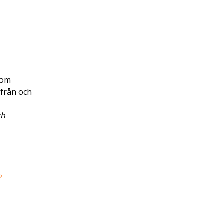
som
 från och
ch
»