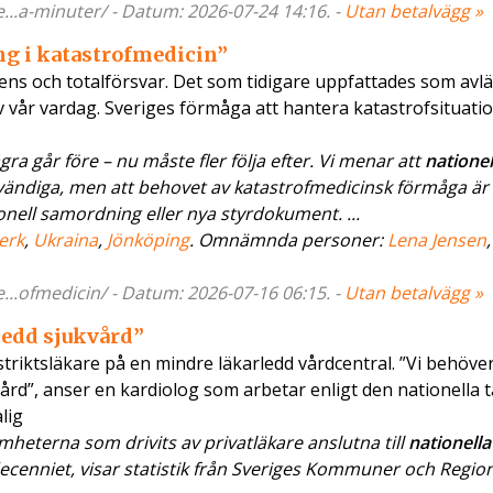
..a-minuter/ - Datum: 2026-07-24 14:16. -
Utan betalvägg »
ng i katastrofmedicin”
iens och totalförsvar. Det som tidigare uppfattades som avlä
 av vår vardag. Sveriges förmåga att hantera katastrofsituati
a går före – nu måste fler följa efter. Vi menar att
nationel
ändiga, men att behovet av katastrofmedicinsk förmåga är 
ionell samordning eller nya styrdokument. ...
erk
,
Ukraina
,
Jönköping
. Omnämnda personer:
Lena Jensen
..ofmedicin/ - Datum: 2026-07-16 06:15. -
Utan betalvägg »
ledd sjukvård”
istriktsläkare på en mindre läkarledd vårdcentral. ”Vi behöve
vård”, anser en kardiolog som arbetar enligt den nationella t
lig
heterna som drivits av privatläkare anslutna till
nationella
ecenniet, visar statistik från Sveriges Kommuner och Regio