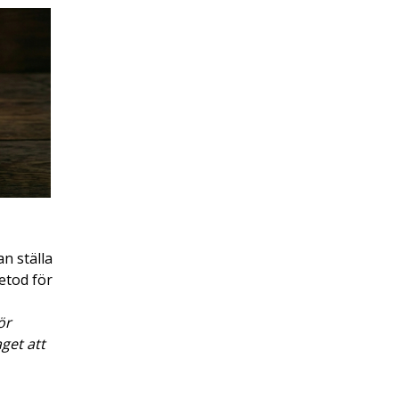
n ställa
etod för
ör
aget att