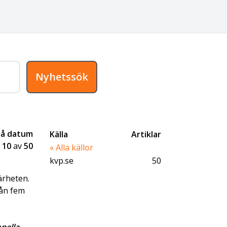
Nyhetssök
på datum
Källa
Artiklar
-
10
av
50
« Alla källor
kvp.se
50
närheten.
rån fem