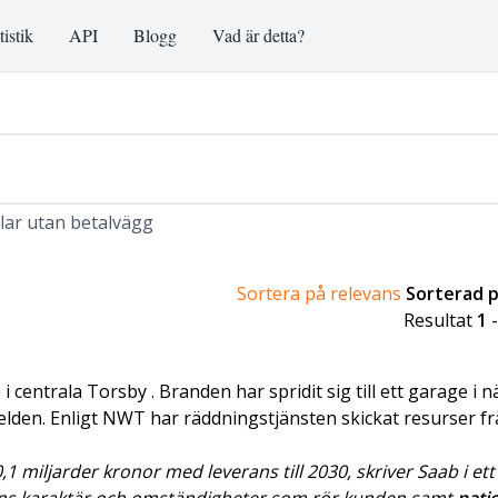
tistik
API
Blogg
Vad är detta?
klar utan betalvägg
Sortera på relevans
Sorterad 
Resultat
1
 i centrala Torsby . Branden har spridit sig till ett garage i 
elden. Enligt NWT har räddningstjänsten skickat resurser f
 miljarder kronor med leverans till 2030, skriver Saab i ett