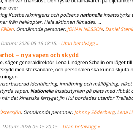
ta, men var chanslöst. Den ryske befälhavaren på oljetanker
mer över
 slog Kustbevakningens och polisens
nationella
insatsstyrka t
er från helikopter. Hela aktionen filmades. ...
,
Fällan
. Omnämnda personer:
JOHAN NILSSON
,
Daniel Stenl
- Datum: 2026-05-16 18:15. -
Utan betalvägg »
arhot – nya vapen och skydd
e, säger generaldirektör Lena Lindgren Schelin om läget till
rskydd med störsändare, och personalen ska kunna skjuta 
akningen
orbaserad identifiering, inmätning och målföljning, vilket
 styrda vapen.
Nationella
Insatsstyrkan på plats med ribbåt 
när det kinesiska fartyget Jin Hui bordades utanför Trellebo
Östersjön
. Omnämnda personer:
Johnny Söderberg
,
Lena L
 - Datum: 2026-05-15 20:15. -
Utan betalvägg »