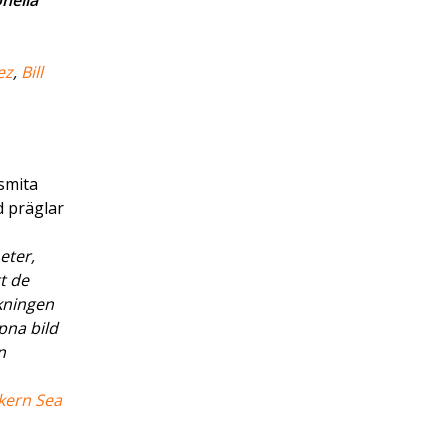
onella
ez
,
Bill
smita
d präglar
eter,
t de
kningen
pna bild
n
kern Sea