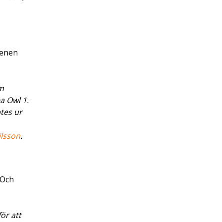
tenen
om
ea Owl 1.
tes ur
ilsson
.
 Och
ör att