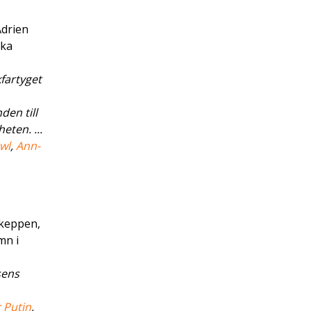
Adrien
ska
fartyget
en till
eten. ...
wl
,
Ann-
skeppen,
mn i
sens
 Putin
,