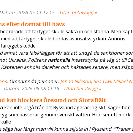
- Datum: 2026-05-11 17:15. -
Utan betalvägg »
 efter dramat till havs
eordrade att fartyget skulle sakta in och stanna. Men kap
 med att fartyget skulle bordas av insatsstyrkan. Annons
fartyget skedde
 annat vara falskflaggat för att att undgå de sanktioner s
t mot Ukraina. Polisens
nationella
insatsstyrka på väg ut till S
m Kaptenen anhölls därefter och häktades senare, men släpp
ons
. Omnämnda personer:
Johan Nilsson
,
Sea Owl
,
Mikael N
 - Datum: 2026-05-08 11:15. -
Utan betalvägg »
d kan blockera Öresund och Stora Bält
i kan inte utgå från att Ryssland agerar logiskt, säger hon.
 fartyg som passerar genom svenskt vatten: Hon ser ett mörkt
kulle
äga hur långt man vill kunna skjuta in i Ryssland. ”Tränar f