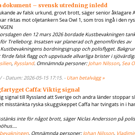
ka dokument – svensk utredning inledd
ukande av falsk urkund, grovt brott, säger senior åklagare 
ar riktas mot oljetankern Sea Owl 1, som tros ingå i den ry
INGEN
 torsdagen den 12 mars 2026 bordade Kustbevakningen tank
anför Trelleborg. Insatsen var planerad och genomfördes av
Kustbevakningens bordningsgrupp och polisflyget. Bakgrund
örde falsk flagg och uppvisade allvarliga brister i sjövärdigh
silien
,
Ryssland
. Omnämnda personer:
Johan Nilsson
,
Sea O
/ - Datum: 2026-05-15 17:15. -
Utan betalvägg »
artyget Caffa: Viktig signal
tig signal till Ryssland att Sverige och andra länder stoppar 
et misstänkta ryska skuggskeppet Caffa har tvingats in i ha
tänks inte för något brott, säger Niclas Andersson på poli
öhus....
bevakningen
. Omnämnda personer:
Johan Nilsson
,
Vladimir