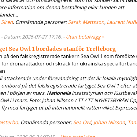
ns karaktär och omständigheter som rör kunden samt
nati
are information om denna beställning eller kunden att
andet...
,
Siren
. Omnämnda personer:
Sarah Mattsson
,
Laurent Nuñ
 - Datum: 2026-07-27 17:16. -
Utan betalvägg »
et Sea Owl 1 bordades utanför Trelleborg
 på den falskregistrerade tankern Sea Owl 1 som försökte 
ro för drönarattacker och skräck för ukrainska specialförban
an
bli attackerade under förevändning att det är lokala myndigh
ombord på det falskregistrerade fartyget Sea Owl 1 efter at
gen i början av mars.
Nationella
insatsstyrkan och Kustbeva
a Owl I i mars. Foto: Johan Nilsson / TT / TT NYHETSBYRÅN Öp
fly med fartyget ut på internationellt vatten vilket Expresse
alsterbo
. Omnämnda personer:
Sea Owl
,
Johan Nilsson
,
Tan