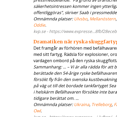
pressmeddelande. ”På grund av bransche
säkerhetsintressen kommer ingen ytterlig
offentliggöras”, skriver Saab i pressmeddel
Omnämnda platser:
Ulvsbo
,
Mellanöstern
Oddie
.
kvp.se - https://www.expresse...8fbf28eceb
Dramatiken när ryska skuggfartyg
Det framgår av förhören med befälhavaren
med sitt fartyg. Rädsla för explosioner, o
vardagen ombord på den ryska skuggflott
Sammanhang: ... – Vi är alla rädda för att 
berättade den 54-årige ryske befälhavaren 
försökt fly från den svenska kustbevaknin
på väg ut till det bordade tankfartyget Se
i helskärm Befälhavaren försökte inte bara 
tidigare berättat om. ...
Omnämnda platser:
Ukraina
,
Trelleborg
,
F
Owl
.