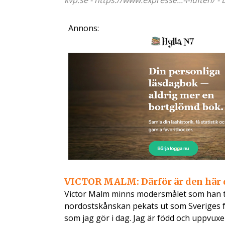
kvp.se - https://www.expresse...-i-luften/ -
Annons:
VICTOR MALM: Därför är den här d
Victor Malm minns modersmålet som han ta
nordostskånskan pekats ut som Sveriges f
som jag gör i dag. Jag är född och uppvuxen