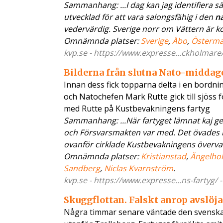
Sammanhang: ...I dag kan jag identifiera s
utvecklad för att vara salongsfähig i den
na
vedervärdig. Sverige norr om Vättern är kol
Omnämnda platser:
Sverige
,
Åbo
,
Österm
kvp.se - https://www.expresse...ckholmare/
Bilderna från slutna Nato-middag
Innan dess fick topparna delta i en bordn
och Natochefen Mark Rutte gick till sjöss
med Rutte på Kustbevakningens fartyg
Sammanhang: ...När fartyget lämnat kaj 
och Försvarsmakten var med. Det övades m
ovanför cirklade Kustbevakningens övervakn
Omnämnda platser:
Kristianstad
,
Ängelho
Sandberg
,
Niclas Kvarnström
.
kvp.se - https://www.expresse...ns-fartyg/ 
Skuggflottan. Falskt anrop avslöja
Några timmar senare väntade den svenska 