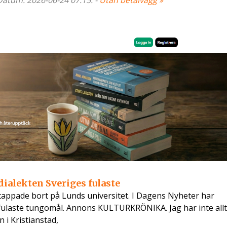
 Datum: 2026-06-24 07:15. -
Utan betalvägg »
ialekten Sveriges fulaste
ppade bort på Lunds universitet. I Dagens Nyheter har
ulaste tungomål. Annons KULTURKRÖNIKA. Jag har inte allt
 i Kristianstad,