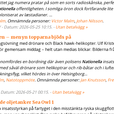
ättet jag numera pratar på som en sorts radioskånska, perfe
tionella
offentligheten. I somliga öron dock fortfarande lite
oniserat av læstadianer. ...
alm
. Omnämnda personer:
Victor Malm
,
Johan Nilsson
.
 - Datum: 2026-05-25 10:15. -
Utan betalvägg »
en – menyn topparna bjöds på
ingsövning med drönare och Black hawk-helikopter. Ulf Kris
 för gemensam middag – helt utan medias blickar. Bilderna f
genomfördes en bordning där även polisens
Nationella
insats
ed såväl drönare som helikoptrar och rib-båtar och i lufte
ingsflyg, vilket hördes in över Helsingborg...
lm
,
Natotoppmöte
. Omnämnda personer:
Jan Knutsson
,
Fre
- Datum: 2026-05-21 00:15. -
Utan betalvägg »
de oljetanker Sea Owl 1
insatsstyrkan på fartyget i den misstänkta ryska skuggflot