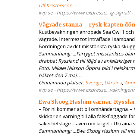
Ulf Kristersson
.
kvp.se - https://www.expresse...ig-signal/ 
Vägrade stanna – rysk kapten döms
Kustbevakningen anropade Sea Owl 1 och b
vägrade. Intermezzot inträffade i samband
Bordningen av det misstänkta ryska skugg
Sammanhang: ...Fartyget misstänktes bland
drabbat Ryssland till följd av anfallskrige
Foto: Mikael Nilsson Öppna bild i helskär
häktet den 7 maj. ...
Omnämnda platser:
Sverige
,
Ukraina
,
Ann
kvp.se - https://www.expresse...vakningen/
Ewa Skoog Haslum varnar: Rysslan
– För ni kommer att bli omhändertagna. – V
skickar en varning till alla falskflaggade
säkerhetsläge – även om kriget i Ukraina s
Sammanhang: ...Ewa Skoog Haslum vill inte s