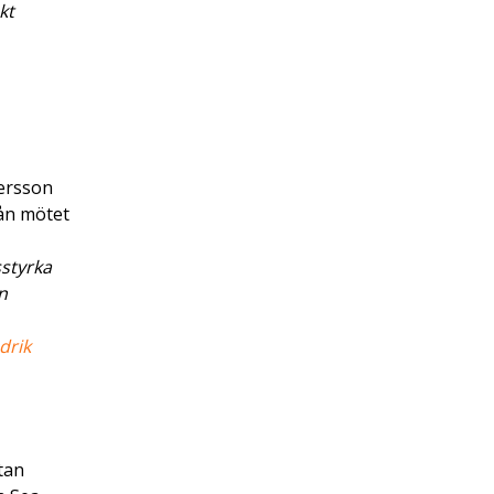
kt
tersson
rån mötet
styrka
n
drik
tan