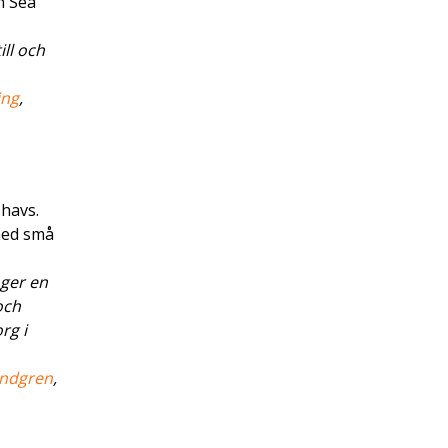
n Sea
ill och
ing
,
 havs.
ned små
 ger en
och
rg i
indgren
,