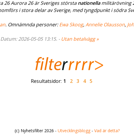
ra 26 Aurora 26 är Sveriges största
nationella
militärövning 
omförs i stora delar av Sverige, med tyngdpunkt i södra Sve
ran
. Omnämnda personer:
Ewa Skoog
,
Annelie Olausson
,
Jo
- Datum: 2026-05-05 13:15. -
Utan betalvägg »
Resultatsidor:
1
2
3
4
5
(c) Nyhetsfilter 2026 -
Utvecklingsblogg
-
Vad är detta?