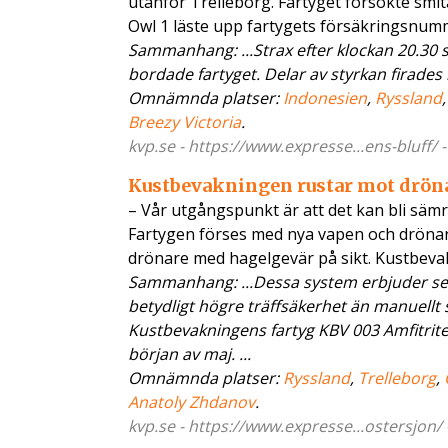
utanför Trelleborg. Fartyget försökte smi
Owl 1 läste upp fartygets försäkringsnum
Sammanhang: ...Strax efter klockan 20.30
bordade fartyget. Delar av styrkan firades n
Omnämnda platser:
Indonesien
,
Ryssland
Breezy Victoria
.
kvp.se - https://www.expresse...ens-bluff/ 
Kustbevakningen rustar mot drön
– Vår utgångspunkt är att det kan bli sämr
Fartygen förses med nya vapen och dröna
drönare med hagelgevär på sikt. Kustbev
Sammanhang: ...Dessa system erbjuder sens
betydligt högre träffsäkerhet än manuellt
Kustbevakningens fartyg KBV 003 Amfitrite 
början av maj. ...
Omnämnda platser:
Ryssland
,
Trelleborg
,
Anatoly Zhdanov
.
kvp.se - https://www.expresse...ostersjon/