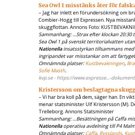
Sea Owl 1 misstänks åter för fals
– Jag har inlett en förundersökning om br
Combier-Hogg till Expressen. Nya misstank
skuggflottan. Annons Foto: KUSTBEVAKN
Sammanhang: ...Strax efter klockan 20:30
Sea Owl 1 på svenskt territorialvatten ut
Nationella
insatsstyrkan tillsammans med 
ingripandet var misstankar om att fartyget f
Omnämnda platser:
Kustbevakningen
,
Bra
Sofie Masth
.
kvp.se - https://www.expresse...-dokument
Kristersson om beslagtagna skuggf
– Vi har bra koll på dem, säger han. En vik
menar statsminister Ulf Kristersson (M). D
Trelleborg. Annons Statsminister
Sammanhang: ...Besättningen på Caffa miss
Nationella
operativa avdelning till P4 Malm
Omnämnda platser:
Caffa
,
Rysslands
,
Kust