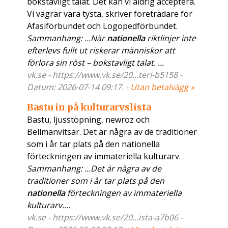
bokstavligt talat. Det kan vi aldrig acceptera.
Vi vägrar vara tysta, skriver företrädare för
Afasiförbundet och Logopedförbundet.
Sammanhang: ...När
nationella
riktlinjer inte
efterlevs fullt ut riskerar människor att
förlora sin röst – bokstavligt talat. ...
vk.se - https://www.vk.se/20...teri-b5158 -
Datum: 2026-07-14 09:17. -
Utan betalvägg »
Bastu in på kulturarvslista
Bastu, ljusstöpning, newroz och
Bellmanvitsar. Det är några av de traditioner
som i år tar plats på den nationella
förteckningen av immateriella kulturarv.
Sammanhang: ...Det är några av de
traditioner som i år tar plats på den
nationella
förteckningen av immateriella
kulturarv....
vk.se - https://www.vk.se/20...ista-a7b06 -