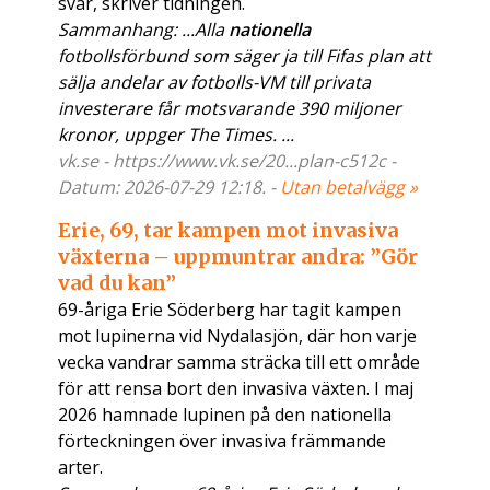
svar, skriver tidningen.
Sammanhang: ...Alla
nationella
fotbollsförbund som säger ja till Fifas plan att
sälja andelar av fotbolls-VM till privata
investerare får motsvarande 390 miljoner
kronor, uppger The Times. ...
vk.se - https://www.vk.se/20...plan-c512c -
Datum: 2026-07-29 12:18. -
Utan betalvägg »
Erie, 69, tar kampen mot invasiva
växterna – uppmuntrar andra: ”Gör
vad du kan”
69-åriga Erie Söderberg har tagit kampen
mot lupinerna vid Nydalasjön, där hon varje
vecka vandrar samma sträcka till ett område
för att rensa bort den invasiva växten. I maj
2026 hamnade lupinen på den nationella
förteckningen över invasiva främmande
arter.