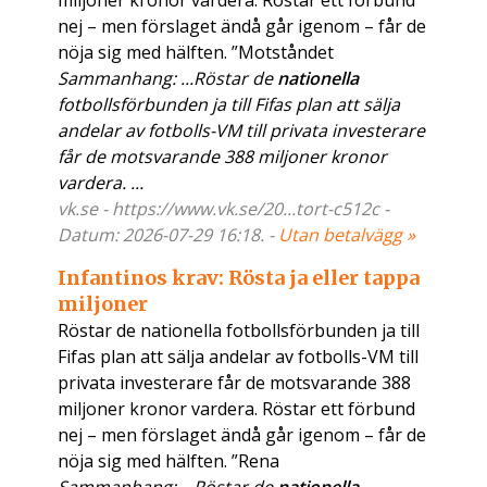
miljoner kronor vardera. Röstar ett förbund
nej – men förslaget ändå går igenom – får de
nöja sig med hälften. ”Motståndet
Sammanhang: ...Röstar de
nationella
fotbollsförbunden ja till Fifas plan att sälja
andelar av fotbolls-VM till privata investerare
får de motsvarande 388 miljoner kronor
vardera. ...
vk.se - https://www.vk.se/20...tort-c512c -
Datum: 2026-07-29 16:18. -
Utan betalvägg »
Infantinos krav: Rösta ja eller tappa
miljoner
Röstar de nationella fotbollsförbunden ja till
Fifas plan att sälja andelar av fotbolls-VM till
privata investerare får de motsvarande 388
miljoner kronor vardera. Röstar ett förbund
nej – men förslaget ändå går igenom – får de
nöja sig med hälften. ”Rena