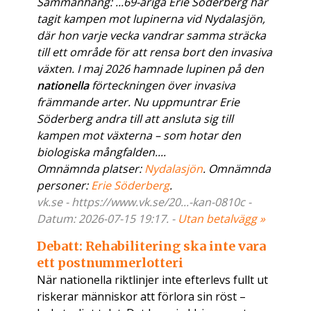
Sammanhang: ...69-åriga Erie Söderberg har
tagit kampen mot lupinerna vid Nydalasjön,
där hon varje vecka vandrar samma sträcka
till ett område för att rensa bort den invasiva
växten. I maj 2026 hamnade lupinen på den
nationella
förteckningen över invasiva
främmande arter. Nu uppmuntrar Erie
Söderberg andra till att ansluta sig till
kampen mot växterna – som hotar den
biologiska mångfalden....
Omnämnda platser:
Nydalasjön
. Omnämnda
personer:
Erie Söderberg
.
vk.se - https://www.vk.se/20...-kan-0810c -
Datum: 2026-07-15 19:17. -
Utan betalvägg »
Debatt: Rehabilitering ska inte vara
ett postnummerlotteri
När nationella riktlinjer inte efterlevs fullt ut
riskerar människor att förlora sin röst –