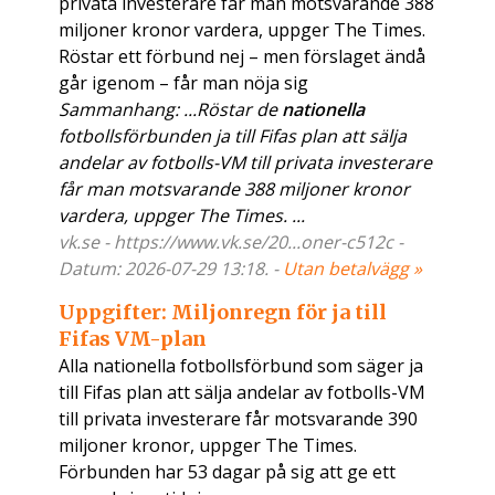
privata investerare får man motsvarande 388
miljoner kronor vardera, uppger The Times.
Röstar ett förbund nej – men förslaget ändå
går igenom – får man nöja sig
Sammanhang: ...Röstar de
nationella
fotbollsförbunden ja till Fifas plan att sälja
andelar av fotbolls-VM till privata investerare
får man motsvarande 388 miljoner kronor
vardera, uppger The Times. ...
vk.se - https://www.vk.se/20...oner-c512c -
Datum: 2026-07-29 13:18. -
Utan betalvägg »
Uppgifter: Miljonregn för ja till
Fifas VM-plan
Alla nationella fotbollsförbund som säger ja
till Fifas plan att sälja andelar av fotbolls-VM
till privata investerare får motsvarande 390
miljoner kronor, uppger The Times.
Förbunden har 53 dagar på sig att ge ett