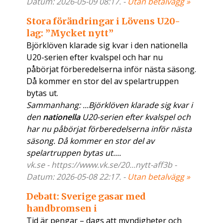
Datum: 2026-05-09 08:17. -
Utan betalvägg »
Stora förändringar i Lövens U20-
lag: ”Mycket nytt”
Björklöven klarade sig kvar i den nationella
U20-serien efter kvalspel och har nu
påbörjat förberedelserna inför nästa säsong.
Då kommer en stor del av spelartruppen
bytas ut.
Sammanhang: ...Björklöven klarade sig kvar i
den
nationella
U20-serien efter kvalspel och
har nu påbörjat förberedelserna inför nästa
säsong. Då kommer en stor del av
spelartruppen bytas ut....
vk.se - https://www.vk.se/20...nytt-aff3b -
Datum: 2026-05-08 22:17. -
Utan betalvägg »
Debatt: Sverige gasar med
handbromsen i
Tid är pengar – dags att myndigheter och