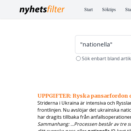
Start
Söktips
Sta
Sök enbart bland arti
UPPGIFTER: Ryska pansarfordon d
Striderna i Ukraina är intensiva och Ryss
frontlinjen. Nu avslöjar det ukrainska nati
har dragits tillbaka från anfallsoperatione
Sammanhang: ...Processen består av tre ste