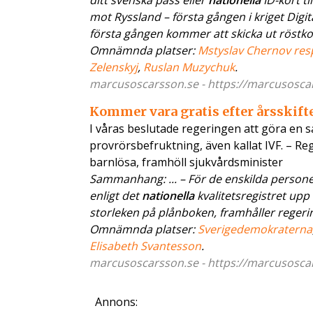
ditt svenska pass eller
nationella
ID-kort ti
mot Ryssland – första gången i kriget Digit
första gången kommer att skicka ut röstkorten
Omnämnda platser:
Mstyslav Chernov res
Zelenskyj
,
Ruslan Muzychuk
.
marcusoscarsson.se - https://marcusoscars.
Kommer vara gratis efter årsskift
I våras beslutade regeringen att göra en s
provrörsbefruktning, även kallat IVF. – Re
barnlösa, framhöll sjukvårdsminister
Sammanhang: ... – För de enskilda persone
enligt det
nationella
kvalitetsregistret upp 
storleken på plånboken, framhåller regering
Omnämnda platser:
Sverigedemokraterna
Elisabeth Svantesson
.
marcusoscarsson.se - https://marcusoscars
Annons: