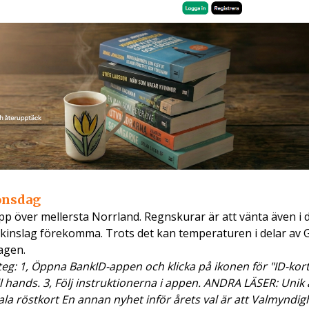
 onsdag
p över mellersta Norrland. Regnskurar är att vänta även i 
åskinslag förekomma. Trots det kan temperaturen i delar av 
agen.
g: 1, Öppna BankID-appen och klicka på ikonen för "ID-kort"
ll hands. 3, Följ instruktionerna i appen. ANDRA LÄSER: Unik 
ala röstkort En annan nyhet inför årets val är att Valmyndig