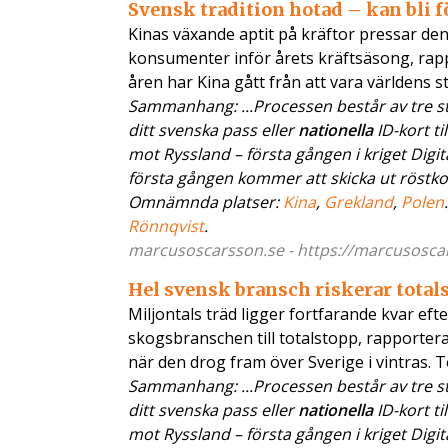
Svensk tradition hotad – kan bli f
Kinas växande aptit på kräftor pressar de
konsumenter inför årets kräftsäsong, rap
åren har Kina gått från att vara världens s
Sammanhang: ...Processen består av tre ste
ditt svenska pass eller
nationella
ID-kort ti
mot Ryssland – första gången i kriget Digit
första gången kommer att skicka ut röstkorten
Omnämnda platser:
Kina
,
Grekland
,
Polen
Rönnqvist
.
marcusoscarsson.se - https://marcusoscars.
Hel svensk bransch riskerar total
Miljontals träd ligger fortfarande kvar e
skogsbranschen till totalstopp, rapporte
när den drog fram över Sverige i vintras. T
Sammanhang: ...Processen består av tre ste
ditt svenska pass eller
nationella
ID-kort ti
mot Ryssland – första gången i kriget Digit