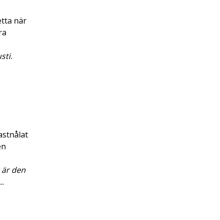
tta när
ra
sti.
astnålat
en
 är den
..