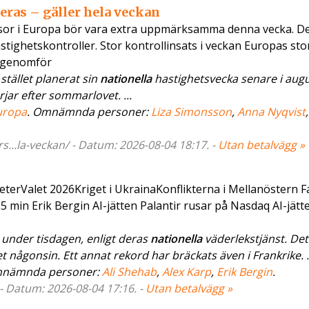
eras – gäller hela veckan
esor i Europa bör vara extra uppmärksamma denna vecka. De
tighetskontroller. Stor kontrollinsats i veckan Europas sto
32genomför
stället planerat sin
nationella
hastighetsvecka senare i augu
ar efter sommarlovet. ...
uropa
. Omnämnda personer:
Liza Simonsson
,
Anna Nyqvist
,
...la-veckan/ - Datum: 2026-08-04 18:17. -
Utan betalvägg »
nyheterValet 2026Kriget i UkrainaKonflikterna i Mellanöstern F
5 min Erik Bergin AI-jätten Palantir rusar på Nasdaq AI-jätt
 under tisdagen, enligt deras
nationella
väderlekstjänst. Det
någonsin. Ett annat rekord har bräckats även i Frankrike. .
mnämnda personer:
Ali Shehab
,
Alex Karp
,
Erik Bergin
.
 - Datum: 2026-08-04 17:16. -
Utan betalvägg »