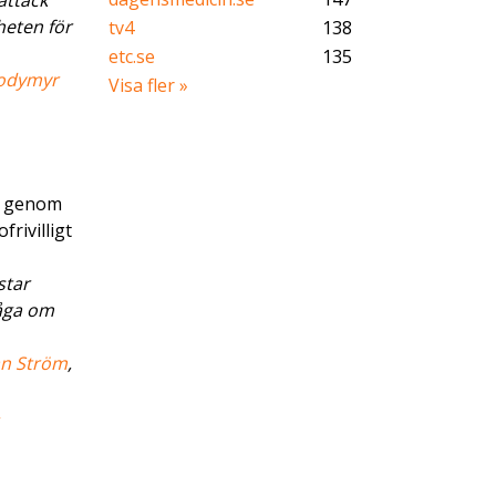
attack
heten för
tv4
138
etc.se
135
odymyr
Visa fler »
rn genom
rivilligt
star
råga om
an Ström
,