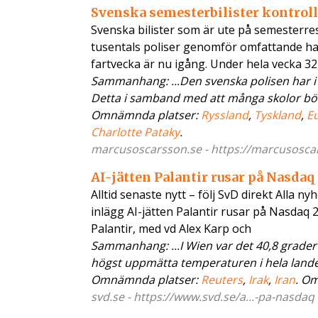
Svenska semesterbilister kontroll
Svenska bilister som är ute på semesterr
tusentals poliser genomför omfattande has
fartvecka är nu igång. Under hela vecka 
Sammanhang: ...Den svenska polisen har i 
Detta i samband med att många skolor börj
Omnämnda platser:
Ryssland
,
Tyskland
,
E
Charlotte Pataky
.
marcusoscarsson.se - https://marcusoscars
AI-jätten Palantir rusar på Nasdaq
Alltid senaste nytt – följ SvD direkt Alla 
inlägg AI-jätten Palantir rusar på Nasdaq 2
Palantir, med vd Alex Karp och
Sammanhang: ...I Wien var det 40,8 grader
högst uppmätta temperaturen i hela landet 
Omnämnda platser:
Reuters
,
Irak
,
Iran
. O
svd.se - https://www.svd.se/a...-pa-nasdaq