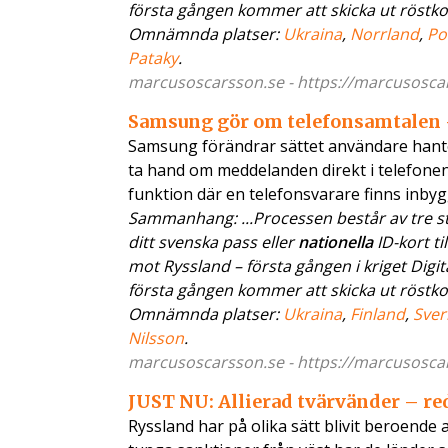
första gången kommer att skicka ut röstkorten
Omnämnda platser:
Ukraina
,
Norrland
,
Po
Pataky
.
marcusoscarsson.se - https://marcusoscars
Samsung gör om telefonsamtalen –
Samsung förändrar sättet användare hante
ta hand om meddelanden direkt i telefonen
funktion där en telefonsvarare finns inbyg
Sammanhang: ...Processen består av tre ste
ditt svenska pass eller
nationella
ID-kort ti
mot Ryssland – första gången i kriget Digit
första gången kommer att skicka ut röstkorten
Omnämnda platser:
Ukraina
,
Finland
,
Sver
Nilsson
.
marcusoscarsson.se - https://marcusoscars
JUST NU: Allierad tvärvänder – re
Ryssland har på olika sätt blivit beroende a