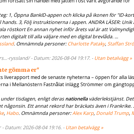
om fortsatt sin handel med jätten i öst varit avgörande för
g: 1, Öppna BankID-appen och klicka på ikonen för "ID-kort"
ll hands. 3, Följ instruktionerna i appen. ANDRA LÄSER: Unik 
ala röstkort En annan nyhet inför årets val är att Valmyndig
 digitalt till alla väljare med en digital brevlåda. ...
ssland
. Omnämnda personer:
Charlotte Pataky
,
Staffan Str
...-ryssland/ - Datum: 2026-08-04 19:17. -
Utan betalvägg »
nte gömma er"
vD:s liverapport med de senaste nyheterna – öppen för alla läs
terna i Mellanöstern Fastnålat inlägg Strömmer om gängtop
 under tisdagen, enligt deras
nationella
väderlekstjänst. Det
någonsin. Ett annat rekord har bräckats även i Frankrike. .
ke
,
Habo
. Omnämnda personer:
Alex Karp
,
Donald Trump
,
 - Datum: 2026-08-04 19:16. -
Utan betalvägg »