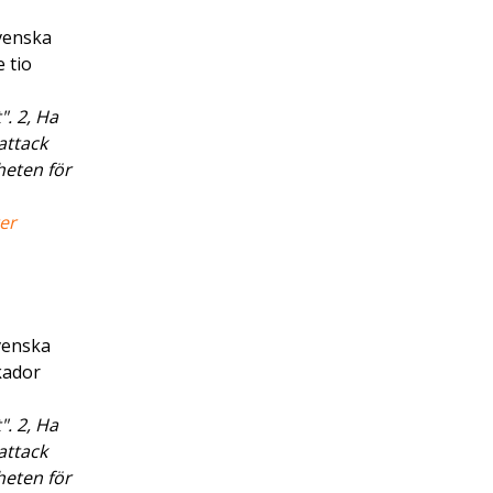
svenska
 tio
. 2, Ha
attack
heten för
er
venska
kador
. 2, Ha
attack
heten för