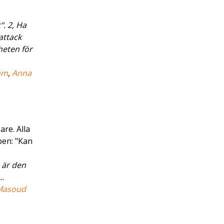
. 2, Ha
attack
heten för
öm
,
Anna
are. Alla
pen: "Kan
 är den
..
Masoud