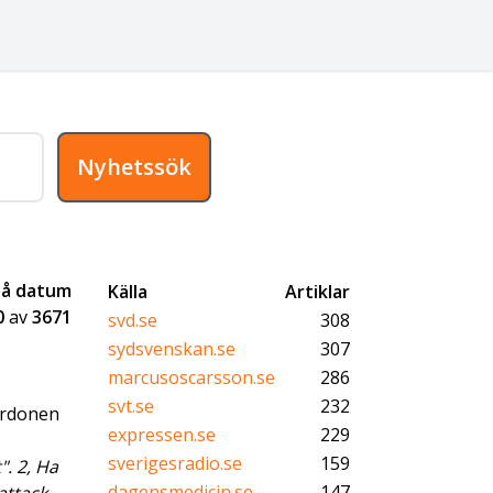
Nyhetssök
på datum
Källa
Artiklar
0
av
3671
svd.se
308
sydsvenskan.se
307
marcusoscarsson.se
286
svt.se
232
fordonen
expressen.se
229
sverigesradio.se
159
. 2, Ha
dagensmedicin.se
147