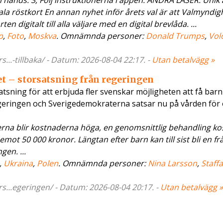
ll hands. 3, Följ instruktionerna i appen. ANDRA LÄSER: Unik 
ala röstkort En annan nyhet inför årets val är att Valmyndig
 digitalt till alla väljare med en digital brevlåda. ...
p
,
Foto
,
Moskva
. Omnämnda personer:
Donald Trumps
,
Vol
..-tillbaka/ - Datum: 2026-08-04 22:17. -
Utan betalvägg »
et – storsatsning från regeringen
atsning för att erbjuda fler svenskar möjligheten att få ba
geringen och Sverigedemokraterna satsar nu på vården för of
rna blir kostnaderna höga, en genomsnittlig behandling ko
emot 50 000 kronor. Längtan efter barn kan till sist bli en f
en. ...
,
Ukraina
,
Polen
. Omnämnda personer:
Nina Larsson
,
Staff
...egeringen/ - Datum: 2026-08-04 20:17. -
Utan betalvägg »