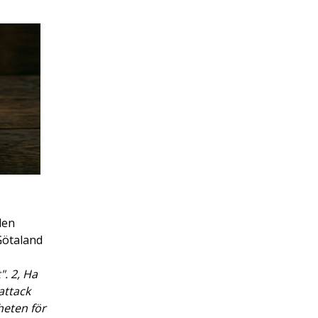
den
Götaland
. 2, Ha
attack
heten för