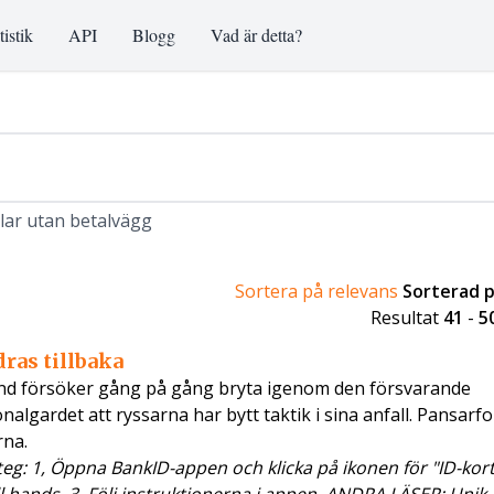
tistik
API
Blogg
Vad är detta?
klar utan betalvägg
Sortera på relevans
Sorterad 
Resultat
41
-
5
ras tillbaka
land försöker gång på gång bryta igenom den försvarande
onalgardet att ryssarna har bytt taktik i sina anfall. Pansar
rna.
g: 1, Öppna BankID-appen och klicka på ikonen för "ID-kort"