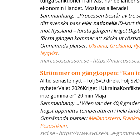
tunga sanktioner från väst har de länder s
ekonomin i landet. Moskvas allieradei
Sammanhang: ...Processen består av tre ste
ditt svenska pass eller
nationella
ID-kort ti
mot Ryssland – första gången i kriget Digit
första gången kommer att skicka ut röstkorten
Omnämnda platser:
Ukraina
,
Grekland
,
Ry
Nyqvist
.
marcusoscarsson.se - https://marcusoscars
Strömmer om gängtoppen: "Kan i
Alltid senaste nytt – följ SvD direkt Följ S
nyheterValet 2026Kriget i UkrainaKonflik
inte gömma er" 20 min Maja
Sammanhang: ...I Wien var det 40,8 grader
högst uppmätta temperaturen i hela landet 
Omnämnda platser:
Mellanöstern
,
Frankri
Pezeshkian
.
svd.se - https://www.svd.se/a...e-gomma-er