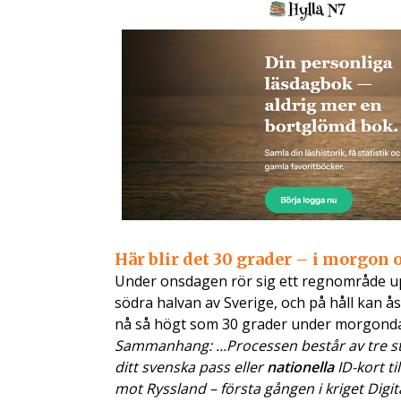
Här blir det 30 grader – i morgon
Under onsdagen rör sig ett regnområde up
södra halvan av Sverige, och på håll kan 
nå så högt som 30 grader under morgond
Sammanhang: ...Processen består av tre ste
ditt svenska pass eller
nationella
ID-kort ti
mot Ryssland – första gången i kriget Digit