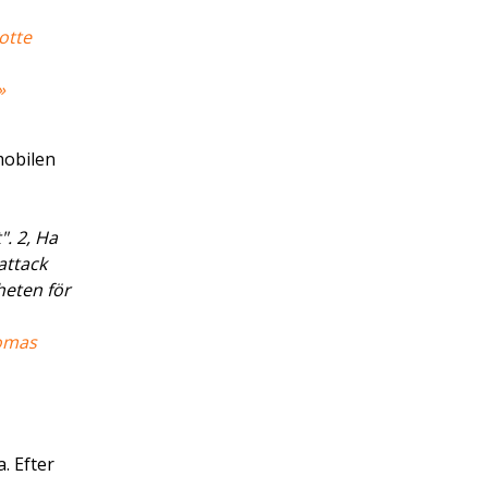
otte
»
mobilen
. 2, Ha
attack
heten för
omas
. Efter