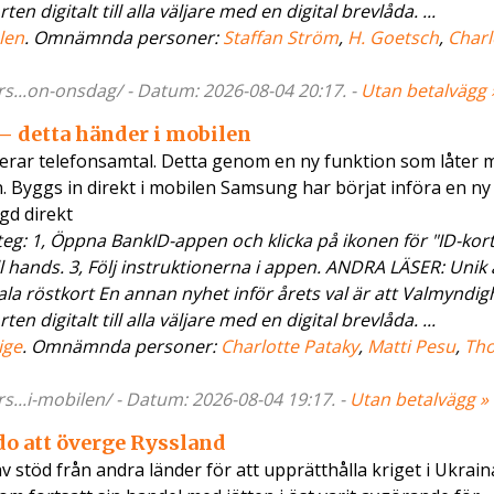
 digitalt till alla väljare med en digital brevlåda. ...
len
. Omnämnda personer:
Staffan Ström
,
H. Goetsch
,
Charl
...on-onsdag/ - Datum: 2026-08-04 20:17. -
Utan betalvägg 
 detta händer i mobilen
rar telefonsamtal. Detta genom en ny funktion som låter 
. Byggs in direkt i mobilen Samsung har börjat införa en ny
gd direkt
g: 1, Öppna BankID-appen och klicka på ikonen för "ID-kort"
ll hands. 3, Följ instruktionerna i appen. ANDRA LÄSER: Unik 
ala röstkort En annan nyhet inför årets val är att Valmyndig
 digitalt till alla väljare med en digital brevlåda. ...
ige
. Omnämnda personer:
Charlotte Pataky
,
Matti Pesu
,
Th
...i-mobilen/ - Datum: 2026-08-04 19:17. -
Utan betalvägg »
do att överge Ryssland
v stöd från andra länder för att upprätthålla kriget i Ukraina