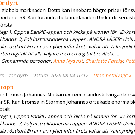
ör dyrt
n globala marknaden. Detta kan innebära högre priser för 
porterar SR. Kan förändra hela marknaden Under de senaste
törsta
g: 1, Öppna BankID-appen och klicka på ikonen för "ID-kort"
ll hands. 3, Följ instruktionerna i appen. ANDRA LÄSER: Unik 
ala röstkort En annan nyhet inför årets val är att Valmyndig
 digitalt till alla väljare med en digital brevlåda. ...
. Omnämnda personer:
Anna Nyqvist
,
Charlotte Pataky
,
Pett
..-for-dyrt/ - Datum: 2026-08-04 16:17. -
Utan betalvägg »
stopp
fter stormen Johannes. Nu kan extrem brandrisk tvinga den s
rar SR. Kan bromsa in Stormen Johannes orsakade enorma s
otalt
g: 1, Öppna BankID-appen och klicka på ikonen för "ID-kort"
ll hands. 3, Följ instruktionerna i appen. ANDRA LÄSER: Unik 
ala röstkort En annan nyhet inför årets val är att Valmyndig