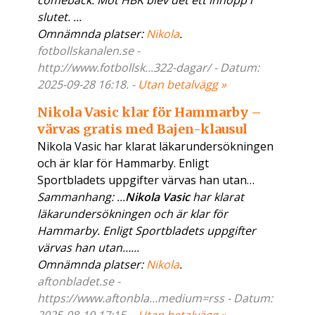
comeback. Mot HBK blev det ett inhopp i
slutet. ...
Omnämnda platser:
Nikola
.
fotbollskanalen.se -
http://www.fotbollsk...322-dagar/ - Datum:
2025-09-28 16:18. -
Utan betalvägg »
Nikola Vasic klar för Hammarby –
värvas gratis med Bajen-klausul
Nikola Vasic har klarat läkarundersökningen
och är klar för Hammarby. Enligt
Sportbladets uppgifter värvas han utan…
Sammanhang: ...
Nikola Vasic
har klarat
läkarundersökningen och är klar för
Hammarby. Enligt Sportbladets uppgifter
värvas han utan…...
Omnämnda platser:
Nikola
.
aftonbladet.se -
https://www.aftonbla...medium=rss - Datum: