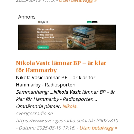
2025-08-19 17:15. -
Utan betalvägg »
Annons:
Nikola Vasic lämnar BP – är klar
för Hammarby
Nikola Vasic lämnar BP – är klar för
Hammarby - Radiosporten
Sammanhang: ...
Nikola Vasic
lämnar BP – är
klar för Hammarby - Radiosporten...
Omnämnda platser:
Nikola
.
sverigesradio.se -
https://www.sverigesradio.se/artikel/9027810
- Datum: 2025-08-19 17:16. -
Utan betalvägg »