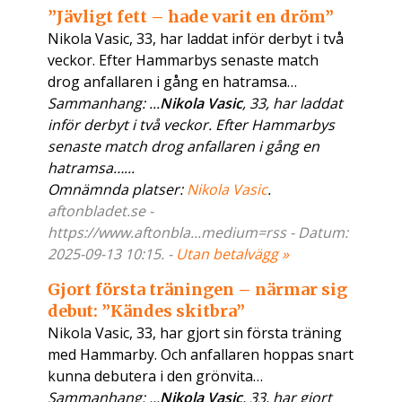
”Jävligt fett – hade varit en dröm”
Nikola Vasic, 33, har laddat inför derbyt i två
veckor. Efter Hammarbys senaste match
drog anfallaren i gång en hatramsa…
Sammanhang: ...
Nikola Vasic
, 33, har laddat
inför derbyt i två veckor. Efter Hammarbys
senaste match drog anfallaren i gång en
hatramsa…...
Omnämnda platser:
Nikola Vasic
.
aftonbladet.se -
https://www.aftonbla...medium=rss - Datum:
2025-09-13 10:15. -
Utan betalvägg »
Gjort första träningen – närmar sig
debut: ”Kändes skitbra”
Nikola Vasic, 33, har gjort sin första träning
med Hammarby. Och anfallaren hoppas snart
kunna debutera i den grönvita…
Sammanhang: ...
Nikola Vasic
, 33, har gjort