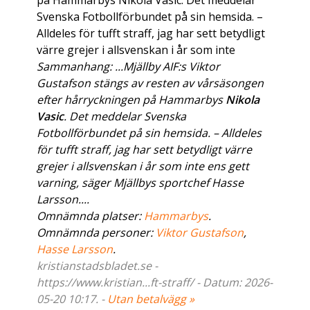
på Hammarbys Nikola Vasic. Det meddelar
Svenska Fotbollförbundet på sin hemsida. –
Alldeles för tufft straff, jag har sett betydligt
värre grejer i allsvenskan i år som inte
Sammanhang: ...Mjällby AIF:s Viktor
Gustafson stängs av resten av vårsäsongen
efter hårryckningen på Hammarbys
Nikola
Vasic
. Det meddelar Svenska
Fotbollförbundet på sin hemsida. – Alldeles
för tufft straff, jag har sett betydligt värre
grejer i allsvenskan i år som inte ens gett
varning, säger Mjällbys sportchef Hasse
Larsson....
Omnämnda platser:
Hammarbys
.
Omnämnda personer:
Viktor Gustafson
,
Hasse Larsson
.
kristianstadsbladet.se -
https://www.kristian...ft-straff/ - Datum: 2026-
05-20 10:17. -
Utan betalvägg »