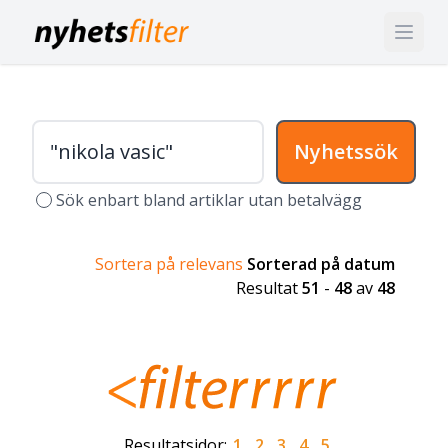
Nyhetssök
Sök enbart bland artiklar utan betalvägg
Sortera på relevans
Sorterad på datum
Resultat
51
-
48
av
48
Resultatsidor:
1
2
3
4
5