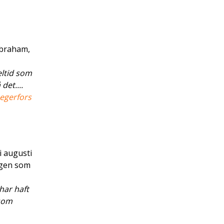
Abraham,
eltid som
det....
egerfors
i augusti
ongen som
har haft
 som