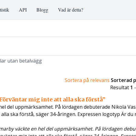
tistik
API
Blogg
Vad är detta?
klar utan betalvägg
Sortera på relevans
Sorterad 
Resultat
1
rväntar mig inte att alla ska förstå”
l del uppmärksamhet. På lördagen debuterade Nikola Vasic
t alla ska förstå, säger 34-åringen. Expressen logotyp Är du
arby väckte en hel del uppmärksamhet. På lördagen debu