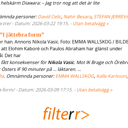
lskärm Diawara: – Jag tror nog att det är lite
ämnda personer:
David Celic
,
Nahir Besara
,
STEFAN JERREV
a-tre/ - Datum: 2026-03-22 19:15. -
Utan betalvägg »
”I jättebra form”
äger han. Annons Nikola Vasic. Foto: EMMA WALLSKOG / BIL
t att Elohim Kaboré och Paulos Abraham har glänst under
l. Det har
 fått konsekvenser för
Nikola Vasic
. Mot IK Brage och Örebro
Östers IF 90 minuter på … läktaren. ...
la
. Omnämnda personer:
EMMA WALLSKOG
,
Kalle Karlsson
a-form/ - Datum: 2026-03-09 17:15. -
Utan betalvägg »