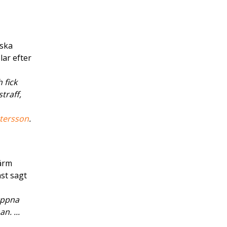
nska
ar efter
 fick
traff,
tersson
.
kärm
st sagt
Öppna
n. ...