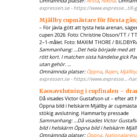
Omnämnda platser:
Årsta
,
Nikola
. Omnäm
expressen.se - https://www.expresse...till-
Mjällby cupmästare för första gån
– För jävla gött att tysta hela arenan, sä
cupen 2026. Foto: Christine Olsson/TT / 
2–1-målet. Foto: MAXIM THORE / BILDBY
Sammanhang: ...Det hela började med att
rött kort. I matchen sista händelse gick Pa
utan gehör. ...
Omnämnda platser:
Öppna
,
Bajen
,
Mjällby
expressen.se - https://www.expresse...-ha
Kaosavslutning i cupfinalen – drar
Då visades Victor Gustafson ut – efter att 
Öppna bild i helskärm Mjällby är cupmäst
stökig avslutning. Hammarby pressade
Sammanhang: ...Då visades Victor Gustafson
bild i helskärm Öppna bild i helskärm Mjä
Omnämnda platser:
Öppna
,
Nationalaren