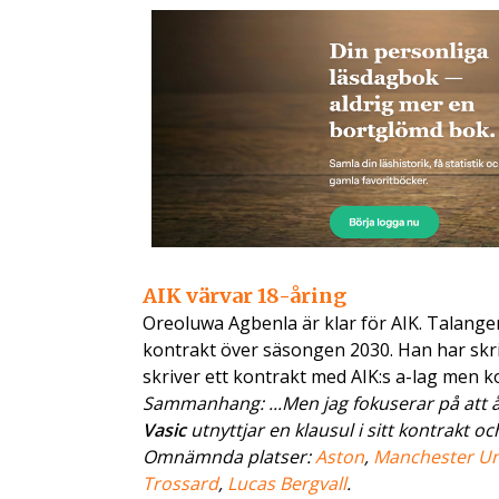
AIK värvar 18-åring
Oreoluwa Agbenla är klar för AIK. Talangen
kontrakt över säsongen 2030. Han har skriv
skriver ett kontrakt med AIK:s a-lag men
Sammanhang: ...Men jag fokuserar på att 
Vasic
utnyttjar en klausul i sitt kontrakt
Omnämnda platser:
Aston
,
Manchester Un
Trossard
,
Lucas Bergvall
.