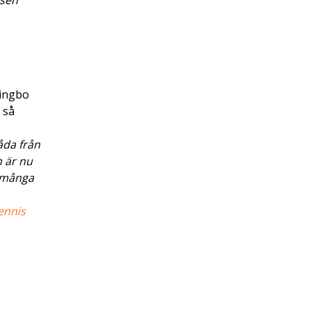
ssen
tingbo
 så
åda från
h är nu
a många
ennis