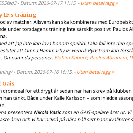
655fad3 - Datum: 2026-07-17 11:15. -
Utan betalvägg »
 IF:s träning
riod av matcher. Allsvenskan ska kombineras med Europeiskt
de under torsdagens träning inte särskilt positivt. Paulos 
rna,
 att jag inte kan lova honom speltid. I alla fall inte den sp
 beslutet att lämna Hammarby IF. Henrik Rydström kan förstå 
e
. Omnämnda personer:
Elohim Kaboré
,
Paulos Abraham
,
D
aning/ - Datum: 2026-07-16 16:15. -
Utan betalvägg »
r Gais
drömdeal för ett drygt år sedan när han skrev på klubben 
t som han tänkt. Både under Kalle Karlsson – som inledde säs
en
unna presentera
Nikola Vasic
som en GAIS-spelare året ut. Vi 
e åren och vi har också på nära håll sett hans kvaliteter