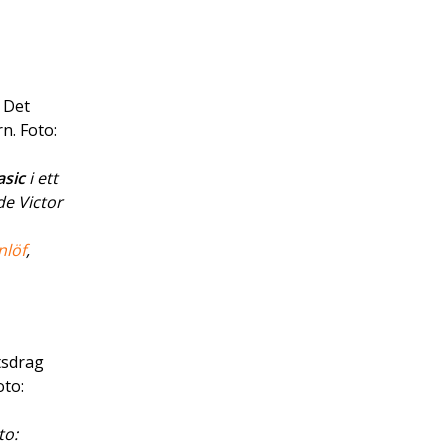
. Det
n. Foto:
asic
i ett
de Victor
nlöf
,
tsdrag
oto:
to: