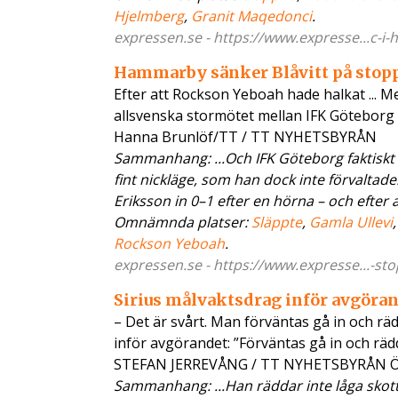
Hjelmberg
,
Granit Maqedonci
.
expressen.se - https://www.expresse...c-i-h
Hammarby sänker Blåvitt på stop
Efter att Rockson Yeboah hade halkat ... Me
allsvenska stormötet mellan IFK Göteborg 
Hanna Brunlöf/TT / TT NYHETSBYRÅN
Sammanhang: ...Och IFK Göteborg faktiskt en
fint nickläge, som han dock inte förvalta
Eriksson in 0–1 efter en hörna – och efter
Omnämnda platser:
Släppte
,
Gamla Ullevi
Rockson Yeboah
.
expressen.se - https://www.expresse...-sto
Sirius målvaktsdrag inför avgörand
– Det är svårt. Man förväntas gå in och räd
inför avgörandet: ”Förväntas gå in och räd
STEFAN JERREVÅNG / TT NYHETSBYRÅN 
Sammanhang: ...Han räddar inte låga skot