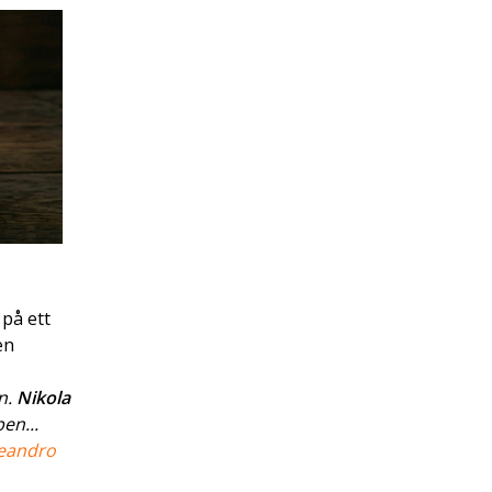
 på ett
en
n.
Nikola
en...
eandro