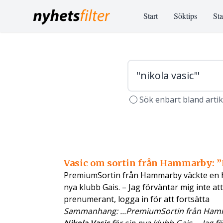
Start
Söktips
Sta
Sök enbart bland arti
Vasic om sortin från Hammarby: ”Fö
PremiumSortin från Hammarby väckte en he
nya klubb Gais. – Jag förväntar mig inte at
prenumerant, logga in för att fortsätta
Sammanhang: ...PremiumSortin från Hamm