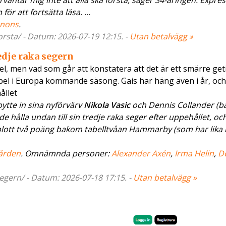
örväntar mig inte att alla ska förstå, säger 34-åringen. Expre
r att fortsätta läsa. ...
nons
.
orsta/ - Datum: 2026-07-19 12:15. -
Utan betalvägg »
edje raka segern
del, men vad som går att konstatera att det är ett smärre ge
spel i Europa kommande säsong. Gais har häng även i år, och
ållet
ytte in sina nyförvärv
Nikola Vasic
och Dennis Collander (b
 hålla undan till sin tredje raka seger efter uppehållet, oc
– blott två poäng bakom tabelltvåan Hammarby (som har lik
ården
. Omnämnda personer:
Alexander Axén
,
Irma Helin
,
D
egern/ - Datum: 2026-07-18 17:15. -
Utan betalvägg »