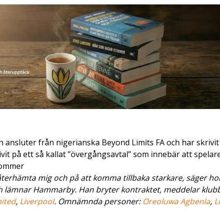
 ansluter från nigerianska Beyond Limits FA och har skrivit
it på ett så kallat ”övergångsavtal” som innebär att spelar
 kommer
återhämta mig och på att komma tillbaka starkare, säger ho
 och lämnar Hammarby. Han bryter kontraktet, meddelar klubb
ited
,
Liverpool
. Omnämnda personer:
Oreoluwa Agbenla
,
L