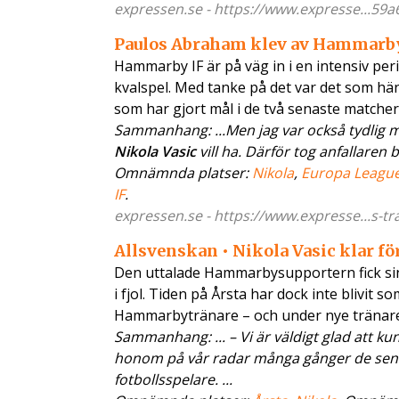
expressen.se - https://www.expresse...59a
Paulos Abraham klev av Hammarby
Hammarby IF är på väg in i en intensiv pe
kvalspel. Med tanke på det var det som hän
som har gjort mål i de två senaste matche
Sammanhang: ...Men jag var också tydlig med
Nikola Vasic
vill ha. Därför tog anfallaren
Omnämnda platser:
Nikola
,
Europa Leagu
IF
.
expressen.se - https://www.expresse...s-tr
Allsvenskan • Nikola Vasic klar fö
Den uttalade Hammarbysupportern fick sin 
i fjol. Tiden på Årsta har dock inte blivi
Hammarbytränare – och under nye tränar
Sammanhang: ... – Vi är väldigt glad att k
honom på vår radar många gånger de senast
fotbollsspelare. ...