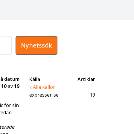
Nyhetssök
på datum
Källa
Artiklar
-
10
av
19
« Alla källor
expressen.se
19
 för sin
 redan
terade