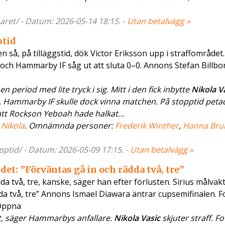
aret/ - Datum: 2026-05-14 18:15. -
Utan betalvägg »
ptid
n så, på tilläggstid, dök Victor Eriksson upp i straffområdet
och Hammarby IF såg ut att sluta 0–0. Annons Stefan Billbor
 period med lite tryck i sig. Mitt i den fick inbytte
Nikola V
de. Hammarby IF skulle dock vinna matchen. På stopptid peta
 att Rockson Yeboah hade halkat...
,
Nikola
. Omnämnda personer:
Frederik Winther
,
Hanna Bru
pptid/ - Datum: 2026-05-09 17:15. -
Utan betalvägg »
et: ”Förväntas gå in och rädda två, tre”
da två, tre, kanske, säger han efter förlusten. Sirius målvak
da två, tre” Annons Ismael Diawara äntrar cupsemifinalen. F
Öppna
t, säger Hammarbys anfallare.
Nikola Vasic
skjuter straff. Fo