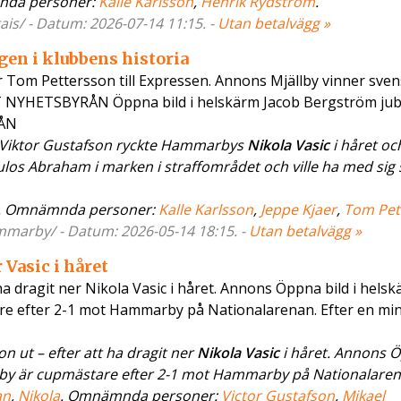
nda personer:
Kalle Karlsson
,
Henrik Rydström
.
gais/ - Datum: 2026-07-14 11:15. -
Utan betalvägg »
gen i klubbens historia
ger Tom Pettersson till Expressen. Annons Mjällby vinner sve
TT NYHETSBYRÅN Öppna bild i helskärm Jacob Bergström jubl
RÅN
 Viktor Gustafson ryckte Hammarbys
Nikola Vasic
i håret och
ulos Abraham i marken i straffområdet och ville ha med sig s
. Omnämnda personer:
Kalle Karlsson
,
Jeppe Kjaer
,
Tom Pet
mmarby/ - Datum: 2026-05-14 18:15. -
Utan betalvägg »
 Vasic i håret
ha dragit ner Nikola Vasic i håret. Annons Öppna bild i hels
are efter 2-1 mot Hammarby på Nationalarenan. Efter en min
 ut – efter att ha dragit ner
Nikola Vasic
i håret. Annons 
llby är cupmästare efter 2-1 mot Hammarby på Nationalarena
an
,
Nikola
. Omnämnda personer:
Victor Gustafson
,
Mikael