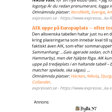
Nikola Vasic
för sin nya klubb Gais. – Jag f
logotyp Är du redan prenumerant, logga in fö
Omnämnda platser:
Nordfeldt
,
Sverige
,
An
expressen.se - https://www.expresse...ka-f
AIK uppe på Europaplats – efter tr
Den allsvenska tabellen haltar just nu en 
kring placeringarna som innebär kval till 
faktiskt även AIK, som efter sommaruppeh
Sammanhang: ...Gais agerade sedan, och b
Hammarby), men det hjälpte föga. AIK kunde
uppe på tredjeplats i en haltande tabell 
matcher spelade, ska sägas). ...
Omnämnda platser:
Häcken
,
Nikola
,
Djurg
Collander
.
expressen.se - https://www.expresse...ka-s
Annons: