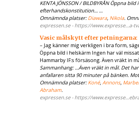
KENTA JÖNSSON / BILDBYRÅN Öppna bild i he
efterhandskonstitution... ...
Omnämnda platser:
Diawara
,
Nikola
. Omn
expressen.se - https://www.expresse...a-tv
Vasic målskytt efter petningarna: 
– Jag känner mig verkligen i bra form, s
Öppna bild i helskärm Ingen har väl missa
Hammarby IF:s försäsong. Även vräkt in må
Sammanhang: ...Även vräkt in mål. Det har
anfallaren sitta 90 minuter på bänken. Mot 
Omnämnda platser:
Koné
,
Annons
,
Marbel
Abraham
.
expressen.se - https://www.expresse...ebr