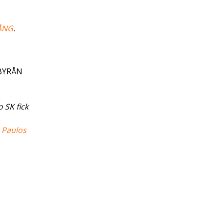
ÅNG
.
DBYRÅN
 SK fick
,
Paulos