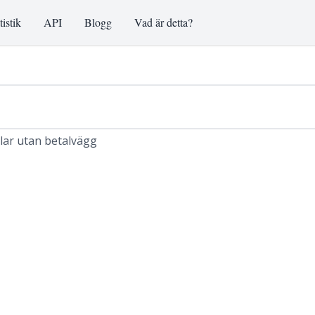
tistik
API
Blogg
Vad är detta?
klar utan betalvägg