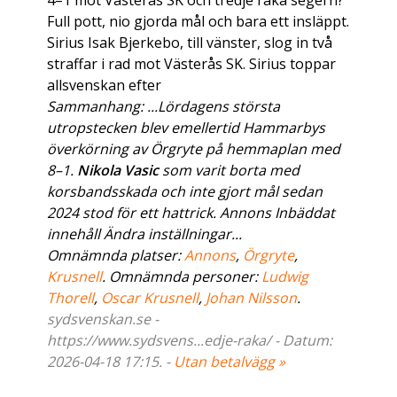
4–1 mot Västerås SK och tredje raka segern?
Full pott, nio gjorda mål och bara ett insläppt.
Sirius Isak Bjerkebo, till vänster, slog in två
straffar i rad mot Västerås SK. Sirius toppar
allsvenskan efter
Sammanhang: ...Lördagens största
utropstecken blev emellertid Hammarbys
överkörning av Örgryte på hemmaplan med
8–1.
Nikola Vasic
som varit borta med
korsbandsskada och inte gjort mål sedan
2024 stod för ett hattrick. Annons Inbäddat
innehåll Ändra inställningar...
Omnämnda platser:
Annons
,
Örgryte
,
Krusnell
. Omnämnda personer:
Ludwig
Thorell
,
Oscar Krusnell
,
Johan Nilsson
.
sydsvenskan.se -
https://www.sydsvens...edje-raka/ - Datum:
2026-04-18 17:15. -
Utan betalvägg »