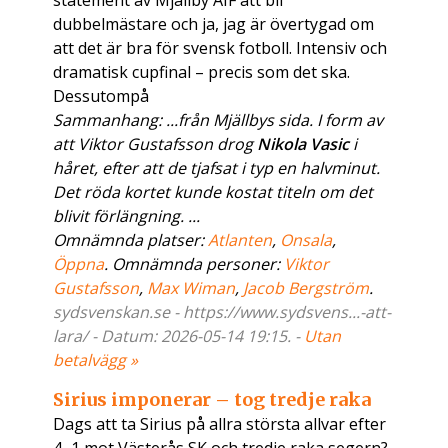
statement av Mjällby AIF att bli
dubbelmästare och ja, jag är övertygad om
att det är bra för svensk fotboll. Intensiv och
dramatisk cupfinal – precis som det ska.
Dessutompå
Sammanhang: ...från Mjällbys sida. I form av
att Viktor Gustafsson drog
Nikola Vasic
i
håret, efter att de tjafsat i typ en halvminut.
Det röda kortet kunde kostat titeln om det
blivit förlängning. ...
Omnämnda platser:
Atlanten
,
Onsala
,
Öppna
. Omnämnda personer:
Viktor
Gustafsson
,
Max Wiman
,
Jacob Bergström
.
sydsvenskan.se - https://www.sydsvens...-att-
lara/ - Datum: 2026-05-14 19:15. -
Utan
betalvägg »
Sirius imponerar – tog tredje raka
Dags att ta Sirius på allra största allvar efter