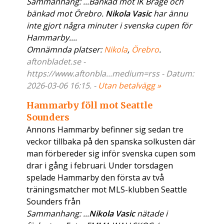
Sammanhang: ...Bänkad mot IK Brage och
bänkad mot Örebro.
Nikola Vasic
har ännu
inte gjort några minuter i svenska cupen för
Hammarby....
Omnämnda platser:
Nikola
,
Örebro
.
aftonbladet.se -
https://www.aftonbla...medium=rss - Datum:
2026-03-06 16:15. -
Utan betalvägg »
Hammarby föll mot Seattle
Sounders
Annons Hammarby befinner sig sedan tre
veckor tillbaka på den spanska solkusten där
man förbereder sig inför svenska cupen som
drar i gång i februari. Under torsdagen
spelade Hammarby den första av två
träningsmatcher mot MLS-klubben Seattle
Sounders från
Sammanhang: ...
Nikola Vasic
nätade i