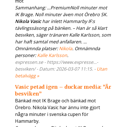
mot
Sammanhang: ...PremiumNoll minuter mot
IK Brage. Noll minuter även mot Örebro SK.
Nikola Vasic
har inlett Hammarby IF:s
tävlingssäsong på bänken. – Han är så klart
besviken, säger tränaren Kalle Karlsson, som
har haft samtal med anfallaren. ...
Omnämnda platser:
Nikola
. Omnämnda
personer:
Kalle Karlsson
.
expressen.se - https://www.expresse...-
besviken/ - Datum: 2026-03-07 11:15. -
Utan
betalvägg »
Vasic petad igen – duckar media: ”Är
besviken”
Bänkad mot IK Brage och bänkad mot
Örebro. Nikola Vasic har ännu inte gjort
några minuter i svenska cupen för
Hammarby.