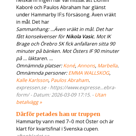
helskärm Ingen har väl missat att Elohim
Kaboré och Paulos Abraham har glänst
under Hammarby IF:s försäsong. Även vräkt
in mål. Det har
Sammanhang: ...Även vräkt in mål. Det har
fått konsekvenser för
Nikola Vasic
. Mot IK
Brage och Örebro SK fick anfallaren sitta 90
minuter på bänken. Mot Östers IF 90 minuter
på … läktaren. ...
Omnämnda platser:
Koné
,
Annons
,
Marbella
.
Omnämnda personer:
EMMA WALLSKOG
,
Kalle Karlsson
,
Paulos Abraham
.
expressen.se - https://www.expresse...ebra-
form/ - Datum: 2026-03-09 17:15. -
Utan
betalvägg »
Därför petades han ur truppen
Hammarby vann med 7–0 mot Öster och är
klart för kvartsfinal i Svenska cupen.