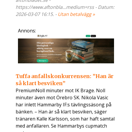
aftonbladet.se -
https://www.aftonbla...medium=rss - Datum:
2026-03-07 16:15. -
Utan betalvägg »
Annons:
Tuffa anfallskonkurrensen: ”Han är
så klart besviken”
PremiumNoll minuter mot IK Brage. Noll
minuter även mot Örebro SK. Nikola Vasic
har inlett Hammarby IF:s tävlingssäsong på
bänken. – Han är så klart besviken, säger
tränaren Kalle Karlsson, som har haft samtal
med anfallaren. Se Hammarbys cupmatch