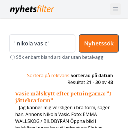
Nyhetssök
Sök enbart bland artiklar utan betalvägg
Sortera på relevans
Sorterad på datum
Resultat
21
-
30
av
48
Vasic målskytt efter petningarna: ”I
jättebra form”
– Jag känner mig verkligen i bra form, säger
han. Annons Nikola Vasic. Foto: EMMA
WALLSKOG / BILDBYRÅN Öppna bild i