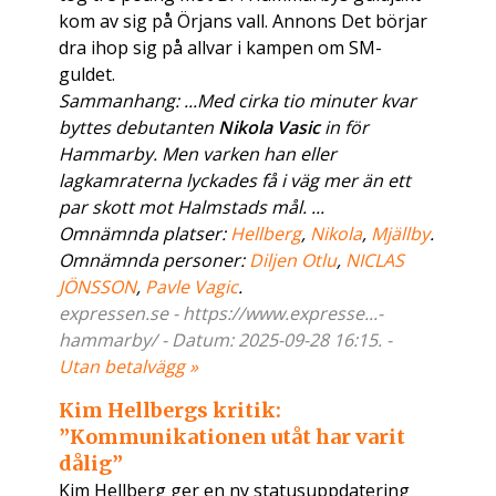
kom av sig på Örjans vall. Annons Det börjar
dra ihop sig på allvar i kampen om SM-
guldet.
Sammanhang: ...Med cirka tio minuter kvar
byttes debutanten
Nikola Vasic
in för
Hammarby. Men varken han eller
lagkamraterna lyckades få i väg mer än ett
par skott mot Halmstads mål. ...
Omnämnda platser:
Hellberg
,
Nikola
,
Mjällby
.
Omnämnda personer:
Diljen Otlu
,
NICLAS
JÖNSSON
,
Pavle Vagic
.
expressen.se - https://www.expresse...-
hammarby/ - Datum: 2025-09-28 16:15. -
Utan betalvägg »
Kim Hellbergs kritik:
”Kommunikationen utåt har varit
dålig”
Kim Hellberg ger en ny statusuppdatering