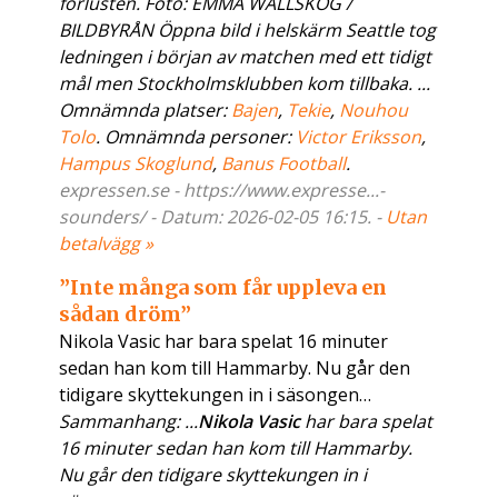
förlusten. Foto: EMMA WALLSKOG /
BILDBYRÅN Öppna bild i helskärm Seattle tog
ledningen i början av matchen med ett tidigt
mål men Stockholmsklubben kom tillbaka. ...
Omnämnda platser:
Bajen
,
Tekie
,
Nouhou
Tolo
. Omnämnda personer:
Victor Eriksson
,
Hampus Skoglund
,
Banus Football
.
expressen.se - https://www.expresse...-
sounders/ - Datum: 2026-02-05 16:15. -
Utan
betalvägg »
”Inte många som får uppleva en
sådan dröm”
Nikola Vasic har bara spelat 16 minuter
sedan han kom till Hammarby. Nu går den
tidigare skyttekungen in i säsongen…
Sammanhang: ...
Nikola Vasic
har bara spelat
16 minuter sedan han kom till Hammarby.
Nu går den tidigare skyttekungen in i