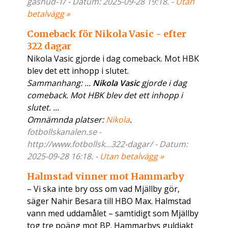
gashud-1/ - Datum: 2025-09-28 19:18. -
Utan
betalvägg »
Comeback för Nikola Vasic - efter
322 dagar
Nikola Vasic gjorde i dag comeback. Mot HBK
blev det ett inhopp i slutet.
Sammanhang: ...
Nikola Vasic
gjorde i dag
comeback. Mot HBK blev det ett inhopp i
slutet. ...
Omnämnda platser:
Nikola
.
fotbollskanalen.se -
http://www.fotbollsk...322-dagar/ - Datum:
2025-09-28 16:18. -
Utan betalvägg »
Halmstad vinner mot Hammarby
– Vi ska inte bry oss om vad Mjällby gör,
säger Nahir Besara till HBO Max. Halmstad
vann med uddamålet – samtidigt som Mjällby
tog tre poäng mot BP. Hammarbys guldjakt