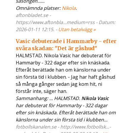
säsongen…...
Omnämnda platser:
Nikola
.
aftonbladet.se -
https://www.aftonbla...medium=rss - Datum:
2026-01-11 12:15. -
Utan betalvägg »
Vasic debuterade i Hammarby - efter
svåra skadan: "Det är gåshud"
HALMSTAD. Nikola Vasic har debuterat för
Hammarby - 322 dagar efter sin knäskada.
Efteråt berättade han om känslorna under
sin första tid i klubben. - Jag har haft gåshud
så många gånger sedan jag kom hit, ni
förstår inte, säger han.
Sammanhang: ... HALMSTAD.
Nikola Vasic
har debuterat för Hammarby - 322 dagar
efter sin knäskada. Efteråt berättade han om
känslorna under sin första tid i klubben...
fotbollskanalen.se - http://www.fotbollsk...-