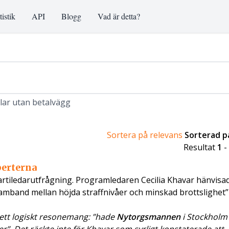
tistik
API
Blogg
Vad är detta?
klar utan betalvägg
Sortera på relevans
Sorterad 
Resultat
1
-
perterna
 partiledarutfrågning. Programledaren Cecilia Khavar hänvisade
 samband mellan höjda straffnivåer och minskad brottslighet”
ett logiskt resonemang: ”hade
Nytorgsmannen
i Stockholm 