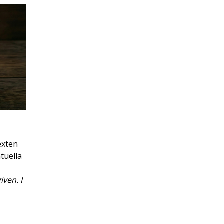
exten
ntuella
iven. I