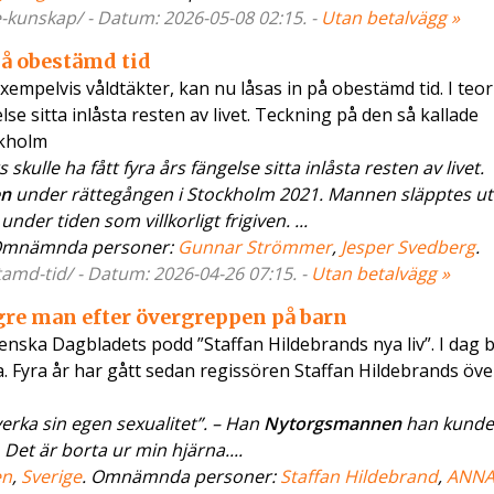
-kunskap/ - Datum: 2026-05-08 02:15. -
Utan betalvägg »
på obestämd tid
exempelvis våldtäkter, kan nu låsas in på obestämd tid. I teo
se sitta inlåsta resten av livet. Teckning på den så kallade
ckholm
ulle ha fått fyra års fängelse sitta inlåsta resten av livet.
en
under rättegången i Stockholm 2021. Mannen släpptes ut
under tiden som villkorligt frigiven. ...
Omnämnda personer:
Gunnar Strömmer
,
Jesper Svedberg
.
tamd-tid/ - Datum: 2026-04-26 07:15. -
Utan betalvägg »
gre man efter övergreppen på barn
venska Dagbladets podd ”Staffan Hildebrands nya liv”. I dag b
. Fyra år har gått sedan regissören Staffan Hildebrands öv
rka sin egen sexualitet”. – Han
Nytorgsmannen
han kunde 
Det är borta ur min hjärna....
en
,
Sverige
. Omnämnda personer:
Staffan Hildebrand
,
ANNA