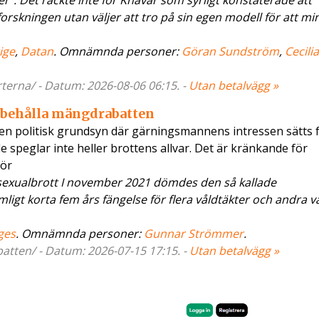
er”. Det räckte inte för Khavar som syrligt konstaterade att
forskningen utan väljer att tro på sin egen modell för att mi
ige
,
Datan
. Omnämnda personer:
Göran Sundström
,
Cecili
terna/ - Datum: 2026-08-06 06:15. -
Utan betalvägg »
l behålla mängdrabatten
en politisk grundsyn där gärningsmannens intressen sätts 
 de speglar inte heller brottens allvar. Det är kränkande för
för
sexualbrott I november 2021 dömdes den så kallade
mligt korta fem års fängelse för flera våldtäkter och andra v
ges
. Omnämnda personer:
Gunnar Strömmer
.
atten/ - Datum: 2026-07-15 17:15. -
Utan betalvägg »