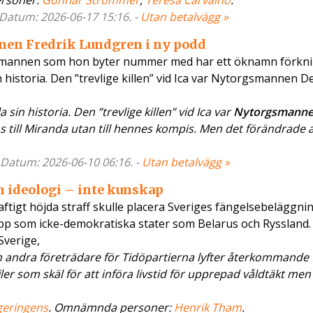
rsoner:
Gunnar Strömmer
,
Teresa Carvalho
.
- Datum: 2026-06-17 15:16. -
Utan betalvägg »
en Fredrik Lundgren i ny podd
tt mannen som hon byter nummer med har ett öknamn förkn
 historia. Den ”trevlige killen” vid Ica var Nytorgsmannen De
in historia. Den ”trevlige killen” vid Ica var
Nytorgsmann
ns till Miranda utan till hennes kompis. Men det förändrade all
- Datum: 2026-06-10 06:16. -
Utan betalvägg »
 ideologi – inte kunskap
ftigt höjda straff skulle placera Sveriges fängelsebeläggni
pp som icke-demokratiska stater som Belarus och Ryssland.
Sverige,
h andra företrädare för Tidöpartierna lyfter återkommande
er som skäl för att införa livstid för upprepad våldtäkt men
geringens
. Omnämnda personer:
Henrik Tham
.