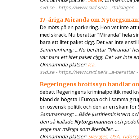
Omnämnda platser:
Skåne
. Omnämnda pe
svd.se - https://www.svd.se/a...rtalslagen 
17-åriga Miranda om Nytorgsmann
De möts på en parkering. Hon vet inte a
med skräck. Nu berättar ”Miranda” hela sin
bara ett litet paket cigg. Det var inte enstill
Sammanhang: ...Nu berättar ”Miranda” hela s
var bara ett litet paket cigg. Det var inte e
Omnämnda platser:
Ica
.
svd.se - https://www.svd.se/a...a-berattar 
Regeringens brottssyn handlar om
debatt Regeringens kriminalpolitik med kra
bland de högsta i Europa och i samma gru
en osvensk politik och den är en skam för 
Sammanhang: ...Både justitieministern oc
den så kallade
Nytorgsmannen
och pedofil
ange hur många som återfaller. ...
Omnämnda platser:
Sveriges
,
USA
,
Tidöre