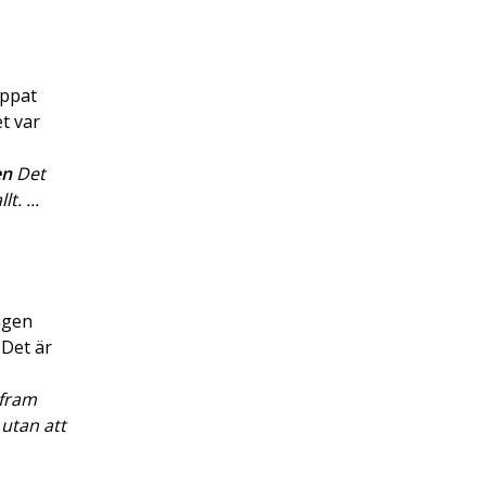
ippat
t var
en
Det
t. ...
ngen
 Det är
 fram
 utan att