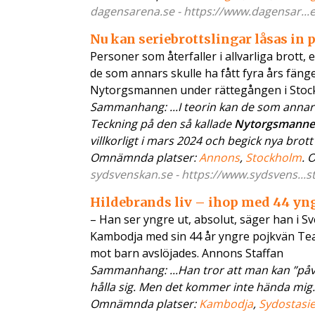
dagensarena.se - https://www.dagensar...e
Nu kan seriebrottslingar låsas in 
Personer som återfaller i allvarliga brott, 
de som annars skulle ha fått fyra års fängel
Nytorgsmannen under rättegången i Sto
Sammanhang: ...I teorin kan de som annars sk
Teckning på den så kallade
Nytorgsmann
villkorligt i mars 2024 och begick nya brott 
Omnämnda platser:
Annons
,
Stockholm
. 
sydsvenskan.se - https://www.sydsvens...s
Hildebrands liv – ihop med 44 yn
– Han ser yngre ut, absolut, säger han i S
Kambodja med sin 44 år yngre pojkvän Tea
mot barn avslöjades. Annons Staffan
Sammanhang: ...Han tror att man kan ”påve
hålla sig. Men det kommer inte hända mig. 
Omnämnda platser:
Kambodja
,
Sydostasi