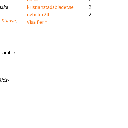
nska
kristianstadsbladet.se
2
nyheter24
2
a Khavar
,
Visa fler »
framför
ålds-