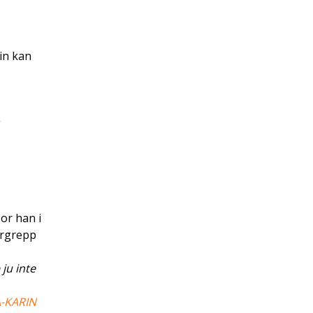
rin kan
or han i
ergrepp
ju inte
-KARIN