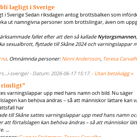
bli lagligt i Sverige
gligt i Sverige Sedan riksdagen antog brottsbalken som införd
t peka ut namngivna personer som brottslingar, även om uppg
rksammade fallet efter att den så kallade
Nytorgsmannen
,
 sexualbrott, flyttade till Skåne 2024 och varningslappar 
rna
. Omnämnda personer:
Ninni Andersson
,
Teresa Carval
..i-sverige/ - Datum: 2026-06-17 15:17. -
Utan betalvägg »
 rimligt”
ttes varningslappar upp med hans namn och bild. Nu säger
alslagen kan behöva ändras – så att människor lättare kan 
ttsfall har
tade till Skåne sattes varningslappar upp med hans namn och
 att förtalslagen kan behöva ändras – så att människor lät
 ...