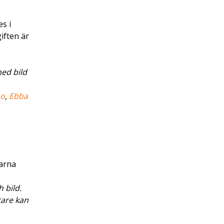
es i
iften är
med bild
ho
,
Ebba
varna
 bild.
tare kan