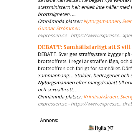
så hade han alltså inte begått nya våldtäkt
statsministern helt enkelt inte håller med 
brottsligheten. ...
Omnämnda platser:
Nytorgsmannen
,
Sver
Gunnar Strömmer
.
expressen.se - https://www.expresse...xper
DEBATT: Samhällsfarligt att S vil
DEBATT. Sveriges straffsystem bygger på 
brottsoffrets. I regel är straffen låga, och
brottsoffren och farligt för samhället. Där
Sammanhang: ...Stölder, bedrägerier och 
Nytorgsmannen
efter mängdrabatt till ori
och sexualbrott. ...
Omnämnda platser:
Kriminalvården
,
Sveri
expressen.se - https://www.expresse...drab
Annons: