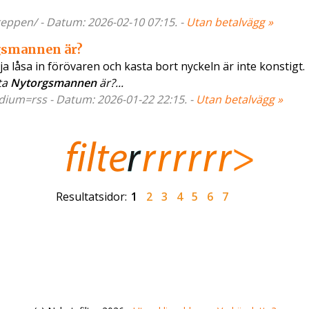
reppen/ - Datum: 2026-02-10 07:15. -
Utan betalvägg »
gsmannen är?
ja låsa in förövaren och kasta bort nyckeln är inte konstigt.
ta
Nytorgsmannen
är?...
edium=rss - Datum: 2026-01-22 22:15. -
Utan betalvägg »
Resultatsidor:
1
2
3
4
5
6
7