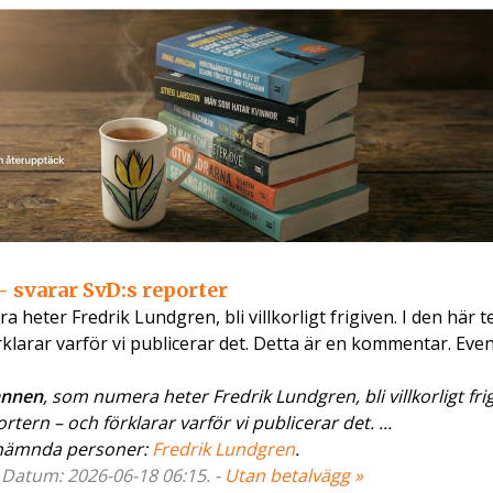
svarar SvD:s reporter
ter Fredrik Lundgren, bli villkorligt frigiven. I den här t
örklarar varför vi publicerar det. Detta är en kommentar. Eve
annen
, som numera heter Fredrik Lundgren, bli villkorligt frig
rtern – och förklarar varför vi publicerar det. ...
nämnda personer:
Fredrik Lundgren
.
- Datum: 2026-06-18 06:15. -
Utan betalvägg »