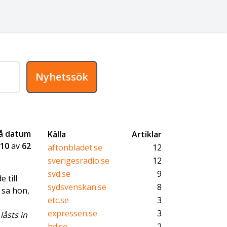
Nyhetssök
på datum
Källa
Artiklar
10
av
62
aftonbladet.se
12
sverigesradio.se
12
svd.se
9
 till
sydsvenskan.se
8
 sa hon,
etc.se
3
expressen.se
3
låsts in
hd.se
2