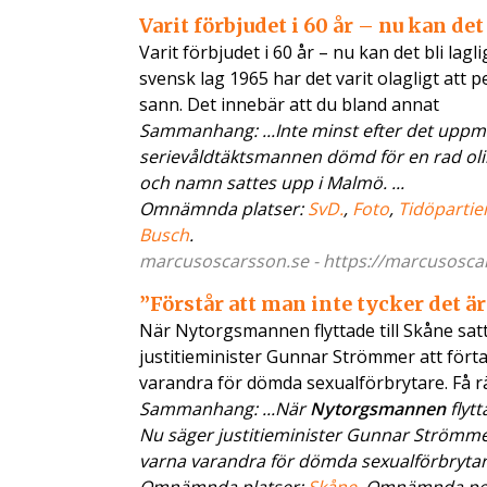
Varit förbjudet i 60 år – nu kan det 
Varit förbjudet i 60 år – nu kan det bli la
svensk lag 1965 har det varit olagligt at
sann. Det innebär att du bland annat
Sammanhang: ...Inte minst efter det uppmä
serievåldtäktsmannen dömd för en rad olika
och namn sattes upp i Malmö. ...
Omnämnda platser:
SvD.
,
Foto
,
Tidöpartie
Busch
.
marcusoscarsson.se - https://marcusoscars.
”Förstår att man inte tycker det är
När Nytorgsmannen flyttade till Skåne sa
justitieminister Gunnar Strömmer att fört
varandra för dömda sexualförbrytare. Få rä
Sammanhang: ...När
Nytorgsmannen
flyt
Nu säger justitieminister Gunnar Strömmer
varna varandra för dömda sexualförbrytare.