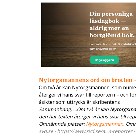
Nytorgsmannens ord om brotten – 
Om två år kan Nytorgsmannen, som numera he
återger vi hans svar till reportern – och f
åsikter som uttrycks är skribentens
Sammanhang: ...Om två år kan
Nytorgsm
den här texten återger vi hans svar till repo
Omnämnda platser:
Nytorgsmannen
. Om
svd.se - https://www.svd.se/a...s-reporter 