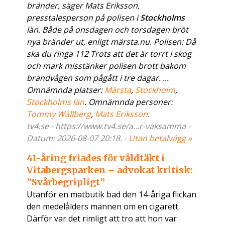
bränder, säger Mats Eriksson,
presstalesperson på polisen i
Stockholms
län. Både på onsdagen och torsdagen bröt
nya bränder ut, enligt märsta.nu. Polisen: Då
ska du ringa 112 Trots att det är torrt i skog
och mark misstänker polisen brott bakom
brandvågen som pågått i tre dagar. ...
Omnämnda platser:
Märsta
,
Stockholm
,
Stockholms län
. Omnämnda personer:
Tommy Wållberg
,
Mats Eriksson
.
tv4.se - https://www.tv4.se/a...r-vaksamma -
Datum: 2026-08-07 20:18. -
Utan betalvägg »
41-åring friades för våldtäkt i
Vitabergsparken – advokat kritisk:
”Svårbegripligt”
Utanför en matbutik bad den 14-åriga flickan
den medelålders mannen om en cigarett.
Därför var det rimligt att tro att hon var