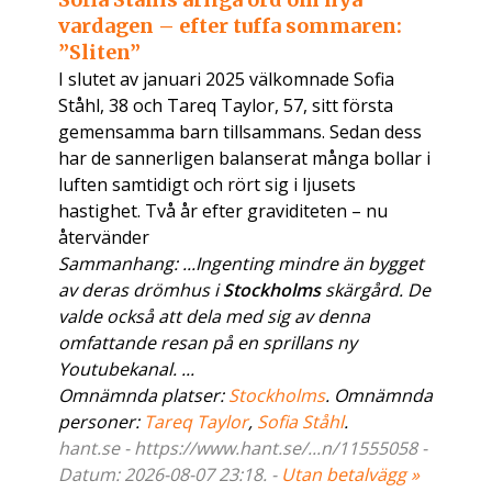
vardagen – efter tuffa sommaren:
”Sliten”
I slutet av januari 2025 välkomnade Sofia
Ståhl, 38 och Tareq Taylor, 57, sitt första
gemensamma barn tillsammans. Sedan dess
har de sannerligen balanserat många bollar i
luften samtidigt och rört sig i ljusets
hastighet. Två år efter graviditeten – nu
återvänder
Sammanhang: ...Ingenting mindre än bygget
av deras drömhus i
Stockholms
skärgård. De
valde också att dela med sig av denna
omfattande resan på en sprillans ny
Youtubekanal. ...
Omnämnda platser:
Stockholms
. Omnämnda
personer:
Tareq Taylor
,
Sofia Ståhl
.
hant.se - https://www.hant.se/...n/11555058 -
Datum: 2026-08-07 23:18. -
Utan betalvägg »