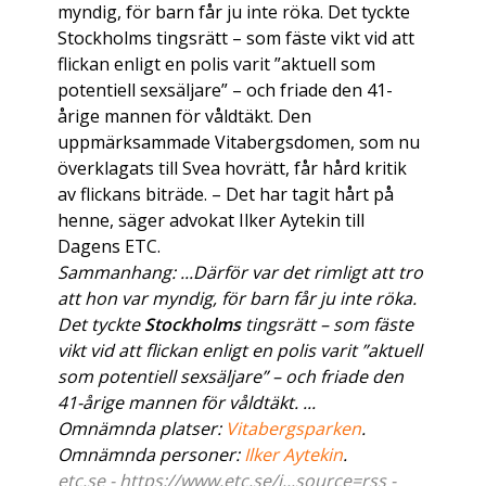
myndig, för barn får ju inte röka. Det tyckte
Stockholms tingsrätt – som fäste vikt vid att
flickan enligt en polis varit ”aktuell som
potentiell sexsäljare” – och friade den 41-
årige mannen för våldtäkt. Den
uppmärksammade Vitabergsdomen, som nu
överklagats till Svea hovrätt, får hård kritik
av flickans biträde. – Det har tagit hårt på
henne, säger advokat Ilker Aytekin till
Dagens ETC.
Sammanhang: ...Därför var det rimligt att tro
att hon var myndig, för barn får ju inte röka.
Det tyckte
Stockholms
tingsrätt – som fäste
vikt vid att flickan enligt en polis varit ”aktuell
som potentiell sexsäljare” – och friade den
41-årige mannen för våldtäkt. ...
Omnämnda platser:
Vitabergsparken
.
Omnämnda personer:
Ilker Aytekin
.
etc.se - https://www.etc.se/i...source=rss -