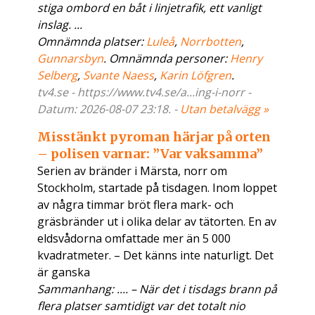
stiga ombord en båt i linjetrafik, ett vanligt
inslag. ...
Omnämnda platser:
Luleå
,
Norrbotten
,
Gunnarsbyn
. Omnämnda personer:
Henry
Selberg
,
Svante Naess
,
Karin Löfgren
.
tv4.se - https://www.tv4.se/a...ing-i-norr -
Datum: 2026-08-07 23:18. -
Utan betalvägg »
Misstänkt pyroman härjar på orten
– polisen varnar: ”Var vaksamma”
Serien av bränder i Märsta, norr om
Stockholm, startade på tisdagen. Inom loppet
av några timmar bröt flera mark- och
gräsbränder ut i olika delar av tätorten. En av
eldsvådorna omfattade mer än 5 000
kvadratmeter. – Det känns inte naturligt. Det
är ganska
Sammanhang: .... – När det i tisdags brann på
flera platser samtidigt var det totalt nio