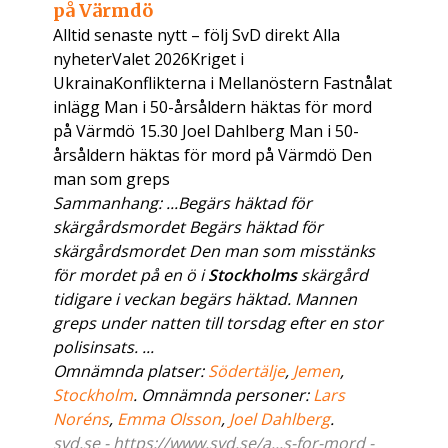
på Värmdö
Alltid senaste nytt – följ SvD direkt Alla
nyheterValet 2026Kriget i
UkrainaKonflikterna i Mellanöstern Fastnålat
inlägg Man i 50-årsåldern häktas för mord
på Värmdö 15.30 Joel Dahlberg Man i 50-
årsåldern häktas för mord på Värmdö Den
man som greps
Sammanhang: ...Begärs häktad för
skärgårdsmordet Begärs häktad för
skärgårdsmordet Den man som misstänks
för mordet på en ö i
Stockholms
skärgård
tidigare i veckan begärs häktad. Mannen
greps under natten till torsdag efter en stor
polisinsats. ...
Omnämnda platser:
Södertälje
,
Jemen
,
Stockholm
. Omnämnda personer:
Lars
Noréns
,
Emma Olsson
,
Joel Dahlberg
.
svd.se - https://www.svd.se/a...s-for-mord -