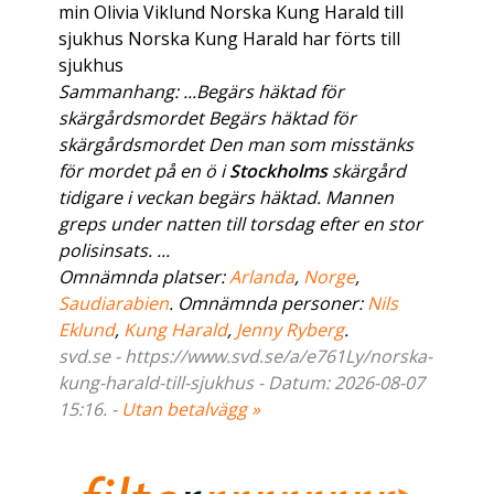
min Olivia Viklund Norska Kung Harald till
sjukhus Norska Kung Harald har förts till
sjukhus
Sammanhang: ...Begärs häktad för
skärgårdsmordet Begärs häktad för
skärgårdsmordet Den man som misstänks
för mordet på en ö i
Stockholms
skärgård
tidigare i veckan begärs häktad. Mannen
greps under natten till torsdag efter en stor
polisinsats. ...
Omnämnda platser:
Arlanda
,
Norge
,
Saudiarabien
. Omnämnda personer:
Nils
Eklund
,
Kung Harald
,
Jenny Ryberg
.
svd.se - https://www.svd.se/a/e761Ly/norska-
kung-harald-till-sjukhus - Datum: 2026-08-07
15:16. -
Utan betalvägg »