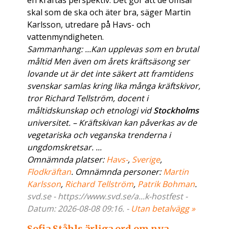
en kräftas perspektiv. Det gör att de ömsar
skal som de ska och äter bra, säger Martin
Karlsson, utredare på Havs- och
vattenmyndigheten.
Sammanhang: ...Kan upplevas som en brutal
måltid Men även om årets kräftsäsong ser
lovande ut är det inte säkert att framtidens
svenskar samlas kring lika många kräftskivor,
tror Richard Tellström, docent i
måltidskunskap och etnologi vid
Stockholms
universitet. – Kräftskivan kan påverkas av de
vegetariska och veganska trenderna i
ungdomskretsar. ...
Omnämnda platser:
Havs-
,
Sverige
,
Flodkräftan
. Omnämnda personer:
Martin
Karlsson
,
Richard Tellström
,
Patrik Bohman
.
svd.se - https://www.svd.se/a...k-hostfest -
Datum: 2026-08-08 09:16. -
Utan betalvägg »
Sofia Ståhls ärliga ord om nya