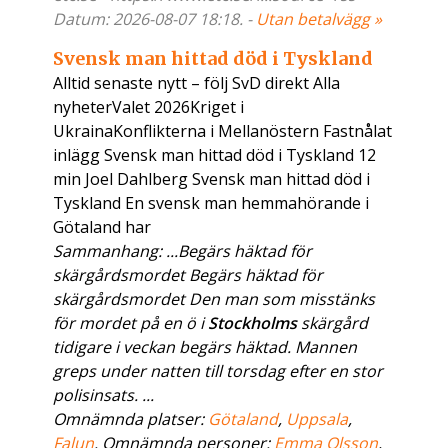
Datum: 2026-08-07 18:18. -
Utan betalvägg »
Svensk man hittad död i Tyskland
Alltid senaste nytt – följ SvD direkt Alla
nyheterValet 2026Kriget i
UkrainaKonflikterna i Mellanöstern Fastnålat
inlägg Svensk man hittad död i Tyskland 12
min Joel Dahlberg Svensk man hittad död i
Tyskland En svensk man hemmahörande i
Götaland har
Sammanhang: ...Begärs häktad för
skärgårdsmordet Begärs häktad för
skärgårdsmordet Den man som misstänks
för mordet på en ö i
Stockholms
skärgård
tidigare i veckan begärs häktad. Mannen
greps under natten till torsdag efter en stor
polisinsats. ...
Omnämnda platser:
Götaland
,
Uppsala
,
Falun
. Omnämnda personer:
Emma Olsson
,