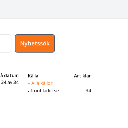
Nyhetssök
på datum
Källa
Artiklar
-
34
av
34
« Alla källor
aftonbladet.se
34