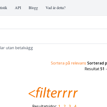
tistik
API
Blogg
Vad är detta?
klar utan betalvägg
Sortera på relevans
Sorterad 
Resultat
51
Resultatsidor:
1
2
3
4