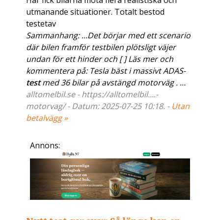
Här fick bilarna möta flera realistiska och
utmanande situationer. Totalt bestod
testetav
Sammanhang: ...Det börjar med ett scenario
där bilen framför testbilen plötsligt väjer
undan för ett hinder och [ ] Läs mer och
kommentera på: Tesla bäst i massivt ADAS-
test
med 36 bilar på avstängd motorväg . ...
alltomelbil.se - https://alltomelbil....-
motorvag/ - Datum: 2025-07-25 10:18. -
Utan
betalvägg »
Annons: