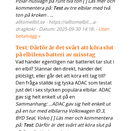
Polar-husvagn på runt två ton [ ] Läs mer och
kommentera på:
Test
av tre elbilar med två
ton på kroken . ...
alltomelbil.se - https://alltomelbil....a-
dragkok/ - Datum: 2025-09-30 14:18. -
Utan
betalvägg »
Test: Därför är det svårt att köra slut
på elbilens batteri av misstag
Vad händer egentligen när batteriet tar slut i
en elbil? Stannar den direkt, händer det
plötsligt, eller går det att köra ett tag till?
Den fråga ställde sig tyska ADAC som testat
just det i sex stycken populära elbilar. ADAC
gav sig helt enkelt ut på en
Sammanhang: ...ADAC gav sig helt enkelt ut
på en tur med elbilarna Volkswagen ID.3,
BYD Seal, Volvo [ ] Läs mer och kommentera
på:
Test
: Därför är det svårt att köra slut på