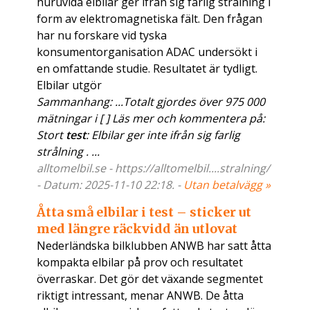
huruvida elbilar ger ifrån sig farlig strålning i
form av elektromagnetiska fält. Den frågan
har nu forskare vid tyska
konsumentorganisation ADAC undersökt i
en omfattande studie. Resultatet är tydligt.
Elbilar utgör
Sammanhang: ...Totalt gjordes över 975 000
mätningar i [ ] Läs mer och kommentera på:
Stort
test
: Elbilar ger inte ifrån sig farlig
strålning . ...
alltomelbil.se - https://alltomelbil....stralning/
- Datum: 2025-11-10 22:18. -
Utan betalvägg »
Åtta små elbilar i test – sticker ut
med längre räckvidd än utlovat
Nederländska bilklubben ANWB har satt åtta
kompakta elbilar på prov och resultatet
överraskar. Det gör det växande segmentet
riktigt intressant, menar ANWB. De åtta