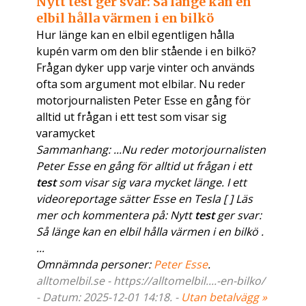
Nytt test ger svar: Så länge kan en
elbil hålla värmen i en bilkö
Hur länge kan en elbil egentligen hålla
kupén varm om den blir stående i en bilkö?
Frågan dyker upp varje vinter och används
ofta som argument mot elbilar. Nu reder
motorjournalisten Peter Esse en gång för
alltid ut frågan i ett test som visar sig
varamycket
Sammanhang: ...Nu reder motorjournalisten
Peter Esse en gång för alltid ut frågan i ett
test
som visar sig vara mycket länge. I ett
videoreportage sätter Esse en Tesla [ ] Läs
mer och kommentera på: Nytt
test
ger svar:
Så länge kan en elbil hålla värmen i en bilkö .
...
Omnämnda personer:
Peter Esse
.
alltomelbil.se - https://alltomelbil....-en-bilko/
- Datum: 2025-12-01 14:18. -
Utan betalvägg »