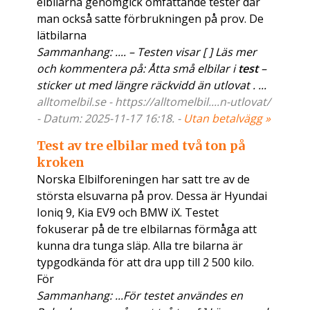
elbilarna genomgick omfattande tester där
man också satte förbrukningen på prov. De
lätbilarna
Sammanhang: .... – Testen visar [ ] Läs mer
och kommentera på: Åtta små elbilar i
test
–
sticker ut med längre räckvidd än utlovat . ...
alltomelbil.se - https://alltomelbil....n-utlovat/
- Datum: 2025-11-17 16:18. -
Utan betalvägg »
Test av tre elbilar med två ton på
kroken
Norska Elbilforeningen har satt tre av de
största elsuvarna på prov. Dessa är Hyundai
Ioniq 9, Kia EV9 och BMW iX. Testet
fokuserar på de tre elbilarnas förmåga att
kunna dra tunga släp. Alla tre bilarna är
typgodkända för att dra upp till 2 500 kilo.
För
Sammanhang: ...För testet användes en