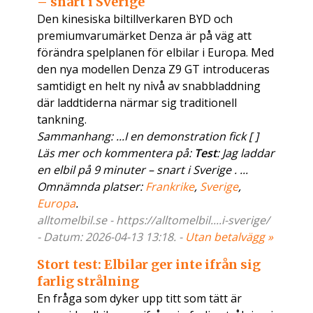
– snart i Sverige
Den kinesiska biltillverkaren BYD och
premiumvarumärket Denza är på väg att
förändra spelplanen för elbilar i Europa. Med
den nya modellen Denza Z9 GT introduceras
samtidigt en helt ny nivå av snabbladdning
där laddtiderna närmar sig traditionell
tankning.
Sammanhang: ...I en demonstration fick [ ]
Läs mer och kommentera på:
Test
: Jag laddar
en elbil på 9 minuter – snart i Sverige . ...
Omnämnda platser:
Frankrike
,
Sverige
,
Europa
.
alltomelbil.se - https://alltomelbil....i-sverige/
- Datum: 2026-04-13 13:18. -
Utan betalvägg »
Stort test: Elbilar ger inte ifrån sig
farlig strålning
En fråga som dyker upp titt som tätt är