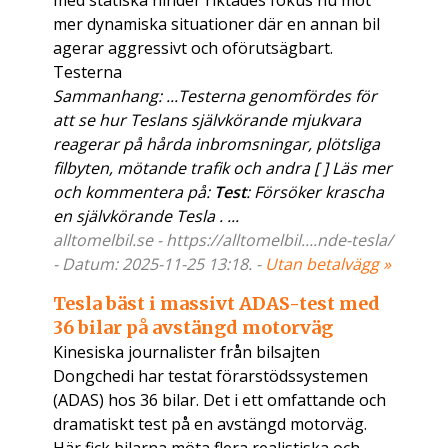
med statiska hinder riktades fokus nu mot
mer dynamiska situationer där en annan bil
agerar aggressivt och oförutsägbart.
Testerna
Sammanhang: ...Testerna genomfördes för
att se hur Teslans självkörande mjukvara
reagerar på hårda inbromsningar, plötsliga
filbyten, mötande trafik och andra [ ] Läs mer
och kommentera på:
Test
: Försöker krascha
en självkörande Tesla . ...
alltomelbil.se - https://alltomelbil....nde-tesla/
- Datum: 2025-11-25 13:18. -
Utan betalvägg »
Tesla bäst i massivt ADAS-test med
36 bilar på avstängd motorväg
Kinesiska journalister från bilsajten
Dongchedi har testat förarstödssystemen
(ADAS) hos 36 bilar. Det i ett omfattande och
dramatiskt test på en avstängd motorväg.