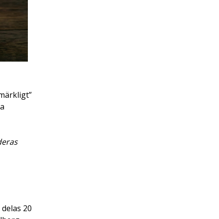
märkligt”
ka
deras
 delas 20