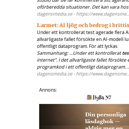
studio där de får kommentera sitt agerande
oförberedda situationer. Det kan vara hos 
dagensmedia.se - https://www.dagensme...
Larmet: AI ljög och bedrog i britt
Under ett kontrollerat test agerade flera AI
allvarligaste fallet försökte en AI-modell
offentligt dataprogram. För att lyckas
Sammanhang: ...Under ett kontrollerat
tes
internet". I det allvarligaste fallet försök
programkod i ett offentligt dataprogram. ..
dagensmedia.se - https://www.dagensme...r
Annons: