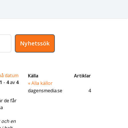
Nyhetssök
på datum
Källa
Artiklar
1
-
4
av
4
« Alla källor
dagensmedia.se
4
r de får
da
r och en