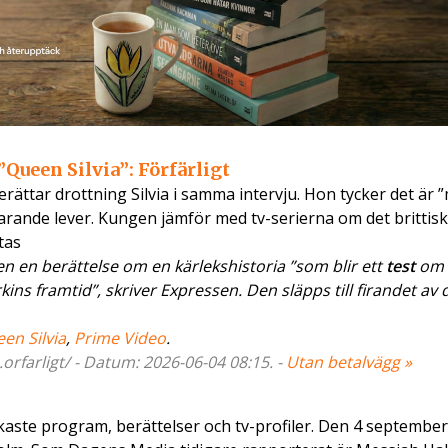
Queen Silvia”: Förfärligt
rättar drottning Silvia i samma intervju. Hon tycker det är ”
arande lever. Kungen jämför med tv-serierna om det brittis
tas
n en berättelse om en kärlekshistoria ”som blir ett
test
om
s framtid”, skriver Expressen. Den släpps till firandet av 
en Silvia
,
Prime Video
.
rfarligt/ - Datum: 2026-06-04 08:15. -
Utan betalvägg »
arkaste program, berättelser och tv-profiler. Den 4 september