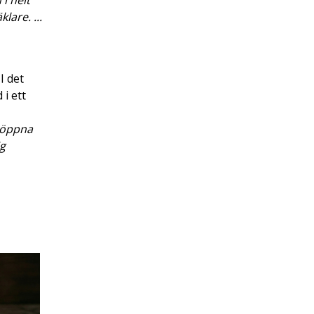
 i helt
are. ...
I det
i ett
t öppna
ig