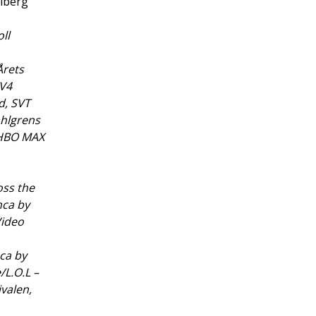
llberg
ll
Årets
TV4
d, SVT
ahlgrens
/HBO MAX
oss the
nca by
Video
ca by
/L.O.L –
valen,