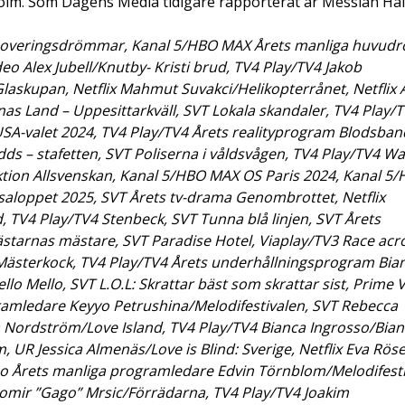
ckholm. Som Dagens Media tidigare rapporterat är Messiah Ha
enoveringsdrömmar, Kanal 5/HBO MAX Årets manliga huvudro
eo Alex Jubell/Knutby- Kristi brud, TV4 Play/TV4 Jakob
askupan, Netflix Mahmut Suvakci/Helikopterrånet, Netflix 
as Land – Uppesittarkväll, SVT Lokala skandaler, TV4 Play/
SA-valet 2024, TV4 Play/TV4 Årets realityprogram Blodsban
dds – stafetten, SVT Poliserna i våldsvågen, TV4 Play/TV4 W
tion Allsvenskan, Kanal 5/HBO MAX OS Paris 2024, Kanal 5
saloppet 2025, SVT Årets tv-drama Genombrottet, Netflix
d, TV4 Play/TV4 Stenbeck, SVT Tunna blå linjen, SVT Årets
ästarnas mästare, SVT Paradise Hotel, Viaplay/TV3 Race acr
Mästerkock, TV4 Play/TV4 Årets underhållningsprogram Bia
ello Mello, SVT L.O.L: Skrattar bäst som skrattar sist, Prime 
gramledare Keyyo Petrushina/Melodifestivalen, SVT Rebecca
a Nordström/Love Island, TV4 Play/TV4 Bianca Ingrosso/Bian
 UR Jessica Almenäs/Love is Blind: Sverige, Netflix Eva Röse
deo Årets manliga programledare Edvin Törnblom/Melodifesti
gomir ”Gago” Mrsic/Förrädarna, TV4 Play/TV4 Joakim