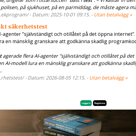
, ungefär som i tittarsuccén ”Bäst i
test
”. – Vi kastar in dem
polisen, på sjukhuset, på en parmiddag, de måste agera mäkl
ekprogram/ - Datum: 2025-10-01 09:15. -
Utan betalvägg »
iskt säkerhetstest
-agenter "självständigt och otillåtet på det öppna internet". 
 lura en mänsklig granskare att godkänna skadlig programkod 
t
agerade flera AI-agenter "självständigt och otillåtet på de
te en AI-modell lura en mänsklig granskare att godkänna skadl
.
hetstest/ - Datum: 2026-08-05 12:15. -
Utan betalvägg »