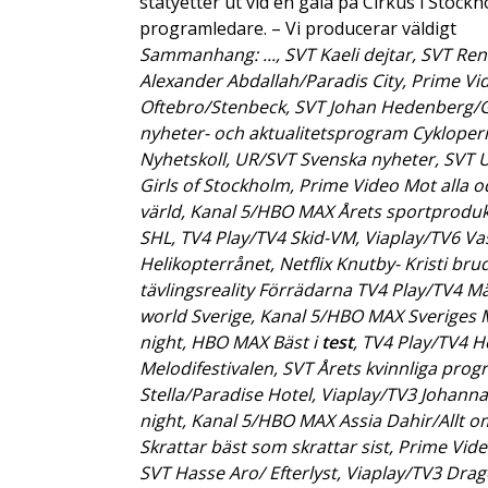
statyetter ut vid en gala på Cirkus i Sto
programledare. – Vi producerar väldigt
Sammanhang: ..., SVT Kaeli dejtar, SVT R
Alexander Abdallah/Paradis City, Prime Vid
Oftebro/Stenbeck, SVT Johan Hedenberg/Gl
nyheter- och aktualitetsprogram Cyklopern
Nyhetskoll, UR/SVT Svenska nyheter, SVT U
Girls of Stockholm, Prime Video Mot alla o
värld, Kanal 5/HBO MAX Årets sportproduk
SHL, TV4 Play/TV4 Skid-VM, Viaplay/TV6 Va
Helikopterrånet, Netflix Knutby- Kristi bru
tävlingsreality Förrädarna TV4 Play/TV4 M
world Sverige, Kanal 5/HBO MAX Sveriges 
night, HBO MAX Bäst i
test
, TV4 Play/TV4 H
Melodifestivalen, SVT Årets kvinnliga pro
Stella/Paradise Hotel, Viaplay/TV3 Johann
night, Kanal 5/HBO MAX Assia Dahir/Allt om,
Skrattar bäst som skrattar sist, Prime Vi
SVT Hasse Aro/ Efterlyst, Viaplay/TV3 Dra