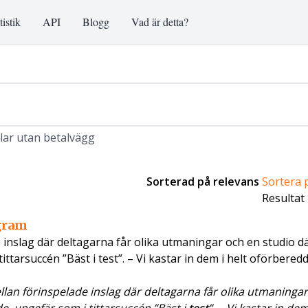
tistik
API
Blogg
Vad är detta?
klar utan betalvägg
Sorterad på relevans
Sortera 
Resultat
ogram
inslag där deltagarna får olika utmaningar och en studio dä
tarsuccén ”Bäst i test”. – Vi kastar in dem i helt oförbered
an förinspelade inslag där deltagarna får olika utmaninga