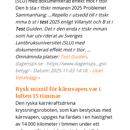
(SLU) med dokumenterad effekt mot r ttor.
Den b sta r ttskr mmaren 2025 Problemet
Sammanhang: ...Repello r utsedd till r ttskr
mma b st i
test
2025 enligt Villanytt och B st i
Test
Guiden. Det r den enda r ttskr mman
som har utv rderat av Sveriges
Lantbruksuniversitet (SLU) med
dokumenterad effekt mot r ttor. ...
Omnämnda platser:
Test Guiden
.
dagensps.se - https://www.dagensps...gst-
betyg/ - Datum: 2025-11-03 14:18. -
Utan
betalvägg »
Rysk missil för kärnvapen var i
luften 15 timmar
Den ryska kärnkraftsdrivna
kryssningsroboten, som kan bestyckas med
kärnvapen, uppges ha färdats i en hastighet
av 14 000 kilometer i timmen under ett