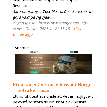
lånar teknik utan kopierar en kopia.
Resultatet
Sammanhang: ...
Test
Mazda 6e – konsten att
göra våld på sig själv...
dagensps.se - https://www.dagensps...sig-
sjalv/ - Datum: 2025-11-22 15:18. -
Utan
betalvägg »
Annons:
Kina kan stänga av elbussar i Norge
– politiker rasar
Ett norskt test avslöjade att det är möjligt att
på avstånd störa de elbussar av kinesiskt