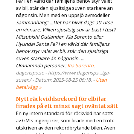
Fe? I en värld där familjens behov styr valet
av bil, står den sjusitsiga suven starkare än
någonsin. Men med en uppsjö avmodeller
Sammanhang: ...Det har blivit dags att utse
en vinnare. Vilken sjusitsig suv är bäst i
test
?
Mitsubishi Outlander, Kia Sorento eller
Hyundai Santa Fe? I en värld där familjens
behov styr valet av bil, står den sjusitsiga
suven starkare än någonsin. ...
Omnämnda personer:
Kia Sorento
.
dagensps.se - https://www.dagensps...iga-
suven/ - Datum: 2025-08-25 06:18. -
Utan
betalvägg »
Nytt räckviddsrekord för elbilar
firades på ett minst sagt oväntat sätt
En ny intern standard för räckvidd har satts
av GM:s ingenjörer, som firade med en trofé
utskriven av den rekordbrytande bilen. Även