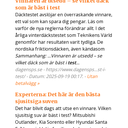
Vinnaren är utsedd – se vilket däck
som är bäst i test
Däcktestet avslöjar en överraskande vinnare,
ett val som kan spara dig pengar. Läs om
varför de nya reglerna förändrar allt. I det
årliga vinterdäckstestet som Teknikens Värld
genomför har resultaten varit tydliga. De
nordiska friktionsdäcken, även kändasom
Sammanhang: ...Vinnaren är utsedd – se
vilket däck som är bäst i
test
...
dagensps.se - https://www.dagensps...st-i-
test/ - Datum: 2025-09-19 00:17. -
Utan
betalvägg »
Experterna: Det här är den bästa
sjusitsiga suven
Det har blivit dags att utse en vinnare. Vilken
sjusitsig suv är bäst i test? Mitsubishi
Outlander, Kia Sorento eller Hyundai Santa