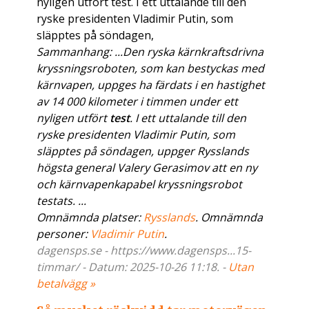
nyligen utfört test. I ett uttalande till den
ryske presidenten Vladimir Putin, som
släpptes på söndagen,
Sammanhang: ...Den ryska kärnkraftsdrivna
kryssningsroboten, som kan bestyckas med
kärnvapen, uppges ha färdats i en hastighet
av 14 000 kilometer i timmen under ett
nyligen utfört
test
. I ett uttalande till den
ryske presidenten Vladimir Putin, som
släpptes på söndagen, uppger Rysslands
högsta general Valery Gerasimov att en ny
och kärnvapenkapabel kryssningsrobot
testats. ...
Omnämnda platser:
Rysslands
. Omnämnda
personer:
Vladimir Putin
.
dagensps.se - https://www.dagensps...15-
timmar/ - Datum: 2025-10-26 11:18. -
Utan
betalvägg »