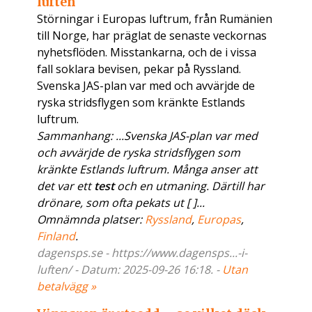
luften
Störningar i Europas luftrum, från Rumänien
till Norge, har präglat de senaste veckornas
nyhetsflöden. Misstankarna, och de i vissa
fall soklara bevisen, pekar på Ryssland.
Svenska JAS-plan var med och avvärjde de
ryska stridsflygen som kränkte Estlands
luftrum.
Sammanhang: ...Svenska JAS-plan var med
och avvärjde de ryska stridsflygen som
kränkte Estlands luftrum. Många anser att
det var ett
test
och en utmaning. Därtill har
drönare, som ofta pekats ut [ ]...
Omnämnda platser:
Ryssland
,
Europas
,
Finland
.
dagensps.se - https://www.dagensps...-i-
luften/ - Datum: 2025-09-26 16:18. -
Utan
betalvägg »