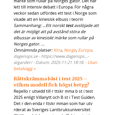
märke som rullar på Norges gator. Det har
lett till intensiv debatt i Europa. För några
veckor sedan utfördes ett test i Norge som
visade att en kinesisk elbuss i teorin
Sammanhang: ...Ett norskt
test
avslöjade att
det är möjligt att på avstånd störa de
elbussar av kinesiskt märke som rullar på
Norges gator. ...
Omnämnda platser:
Kina
,
Norge
,
Europa
.
dagensps.se - https://www.dagensps...-
atgarder/ - Datum: 2025-11-21 18:18. -
Utan
betalvägg »
Råttskrämma bäst i test 2025 –
vilken modell fick högst betyg?
Repello r utsedd till r ttskr mma b st i test
2025 enligt Villanytt och B st i Test Guiden.
Det r den enda r ttskr mman som har utv
rderat av Sveriges Lantbruksuniversitet