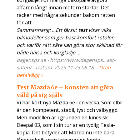
körglädje. För många bilköpare avgörs
affären långt innan motorn startar. Det
räcker med några sekunder bakom ratten
för att
Sammanhang: ...Ett färskt
test
visar vilka
bilmodeller som ger bäst komfort i stolen
och varför rätt säte kan göra stor skillnad för
både hälsa och körglädje. ...
dagensps.se - https://www.dagensps...ast-
saten/ - Datum: 2025-11-23 08:18. -
Utan
betalvägg »
Test Mazda 6e – konsten att göra
våld på sig själv
Vi har kört nya Mazda 6e i en vecka. Som elbil
är den kompetent, stabil, tyst och välbyggd.
Men modellen är i grunden en kinesisk
Deepal 03, som i sin tur är en tydlig Tesla-
kopia. Det betyder att Mazda nu inte bara