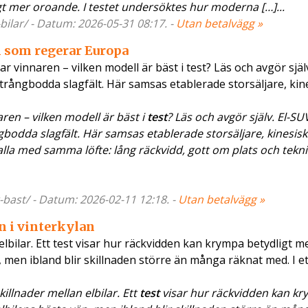
igt mer oroande. I testet undersöktes hur moderna […]...
ilar/ - Datum: 2026-05-31 08:17. -
Utan betalvägg »
n som regerar Europa
 vinnaren – vilken modell är bäst i test? Läs och avgör själv
trångbodda slagfält. Här samsas etablerade storsäljare, kin
ren – vilken modell är bäst i
test
? Läs och avgör själv. El-SU
gbodda slagfält. Här samsas etablerade storsäljare, kinesis
alla med samma löfte: lång räckvidd, gott om plats och tekn
bast/ - Datum: 2026-02-11 12:18. -
Utan betalvägg »
n i vinterkylan
 elbilar. Ett test visar hur räckvidden kan krympa betydligt m
n, men ibland blir skillnaden större än många räknat med. I et
illnader mellan elbilar. Ett
test
visar hur räckvidden kan k