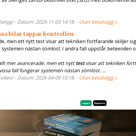
 av Sveriges Lantbruksuniversitet (SLU) med dokumenterad 
betyg/ - Datum: 2025-11-03 14:18. -
Utan betalvägg »
ssa bilar tappar kontrollen
, men ett nytt test visar att tekniken fortfarande skiljer sig
rar systemen nästan sömlöst. I andra fall uppstår beteenden 
llt mer avancerade, men ett nytt
test
visar att tekniken for
I vissa fall fungerar systemen nästan sömlöst. ...
ollen/ - Datum: 2026-04-09 10:18. -
Utan betalvägg »