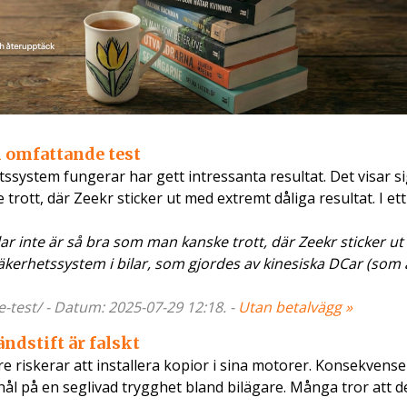
i omfattande test
tssystem fungerar har gett intressanta resultat. Det visar si
rott, där Zeekr sticker ut med extremt dåliga resultat. I ett
ar inte är så bra som man kanske trott, där Zeekr sticker u
äkerhetssystem i bilar, som gjordes av kinesiska DCar (som 
-test/ - Datum: 2025-07-29 12:18. -
Utan betalvägg »
ändstift är falskt
e riskerar att installera kopior i sina motorer. Konsekvens
år hål på en seglivad trygghet bland bilägare. Många tror att 