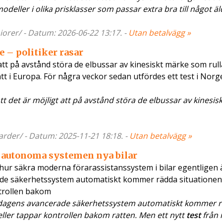
deller i olika prisklasser som passar extra bra till något äl
orer/ - Datum: 2026-06-22 13:17. -
Utan betalvägg »
e – politiker rasar
t att på avstånd störa de elbussar av kinesiskt märke som rul
batt i Europa. För några veckor sedan utfördes ett test i Nor
tt det är möjligt att på avstånd störa de elbussar av kinesis
arder/ - Datum: 2025-11-21 18:18. -
Utan betalvägg »
 de autonoma systemen nya bilar
ur säkra moderna förarassistanssystem i bilar egentligen ä
ade säkerhetssystem automatiskt kommer rädda situatione
ntrollen bakom
t dagens avancerade säkerhetssystem automatiskt kommer 
eller tappar kontrollen bakom ratten. Men ett nytt
test
från 