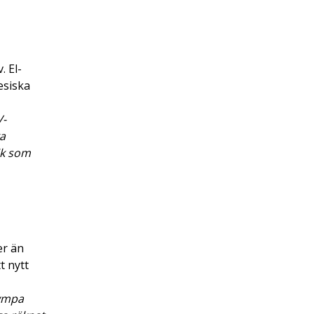
. El-
esiska
V-
ka
ik som
er än
t nytt
rympa