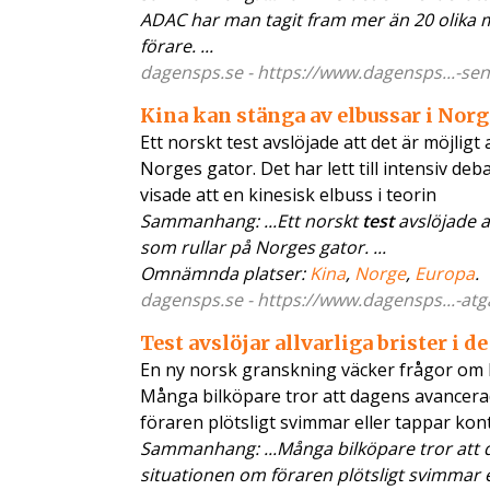
ADAC har man tagit fram mer än 20 olika mo
förare. ...
dagensps.se - https://www.dagensps...-seni
Kina kan stänga av elbussar i Norg
Ett norskt test avslöjade att det är möjlig
Norges gator. Det har lett till intensiv de
visade att en kinesisk elbuss i teorin
Sammanhang: ...Ett norskt
test
avslöjade a
som rullar på Norges gator. ...
Omnämnda platser:
Kina
,
Norge
,
Europa
.
dagensps.se - https://www.dagensps...-atg
Test avslöjar allvarliga brister i
En ny norsk granskning väcker frågor om h
Många bilköpare tror att dagens avancer
föraren plötsligt svimmar eller tappar ko
Sammanhang: ...Många bilköpare tror at
situationen om föraren plötsligt svimmar 