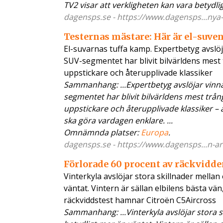
TV2 visar att verkligheten kan vara betydl
dagensps.se - https://www.dagensps...nya-b
Testernas mästare: Här är el-suve
El-suvarnas tuffa kamp. Expertbetyg avslöjar
SUV-segmentet har blivit bilvärldens mest 
uppstickare och återupplivade klassiker
Sammanhang: ...Expertbetyg avslöjar vinna
segmentet har blivit bilvärldens mest trån
uppstickare och återupplivade klassiker – 
ska göra vardagen enklare. ...
Omnämnda platser:
Europa
.
dagensps.se - https://www.dagensps...n-ar-
Förlorade 60 procent av räckvidde
Vinterkyla avslöjar stora skillnader mellan
väntat. Vintern är sällan elbilens bästa vä
räckviddstest hamnar Citroën C5Aircross
Sammanhang: ...Vinterkyla avslöjar stora sk