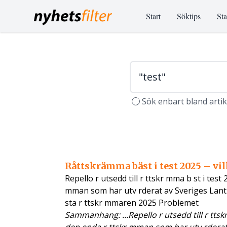
Start
Söktips
Sta
Sök enbart bland arti
Råttskrämma bäst i test 2025 – vi
Repello r utsedd till r ttskr mma b st i test
mman som har utv rderat av Sveriges Lant
sta r ttskr mmaren 2025 Problemet
Sammanhang: ...Repello r utsedd till r ttsk