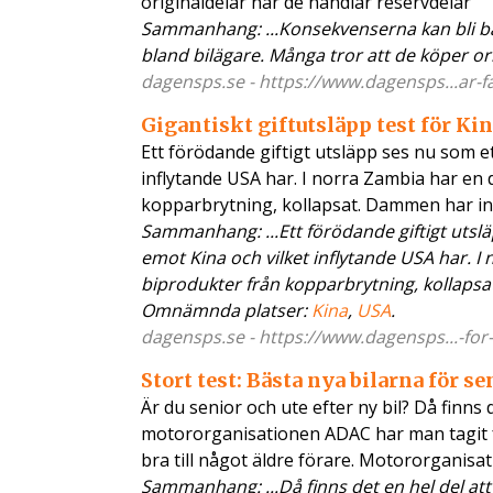
originaldelar när de handlar reservdelar
Sammanhang: ...Konsekvenserna kan bli bå
bland bilägare. Många tror att de köper ori
dagensps.se - https://www.dagensps...ar-fa
Gigantiskt giftutsläpp test för Ki
Ett förödande giftigt utsläpp ses nu som e
inflytande USA har. I norra Zambia har en
kopparbrytning, kollapsat. Dammen har in
Sammanhang: ...Ett förödande giftigt utsl
emot Kina och vilket inflytande USA har. I
biprodukter från kopparbrytning, kollapsat.
Omnämnda platser:
Kina
,
USA
.
dagensps.se - https://www.dagensps...-for-
Stort test: Bästa nya bilarna för se
Är du senior och ute efter ny bil? Då finns d
motororganisationen ADAC har man tagit fr
bra till något äldre förare. Motororganisa
Sammanhang: ...Då finns det en hel del att 