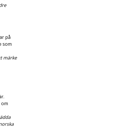
dre
lar på
ge som
kt märke
r.
n om
rädda
norska