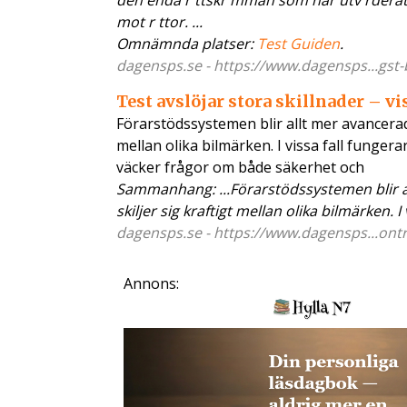
den enda r ttskr mman som har utv rderat
mot r ttor. ...
Omnämnda platser:
Test Guiden
.
dagensps.se - https://www.dagensps...gst-
Test avslöjar stora skillnader – vi
Förarstödssystemen blir allt mer avancerade
mellan olika bilmärken. I vissa fall funge
väcker frågor om både säkerhet och
Sammanhang: ...Förarstödssystemen blir a
skiljer sig kraftigt mellan olika bilmärken. 
dagensps.se - https://www.dagensps...ontr
Annons: