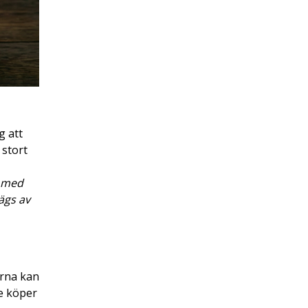
g att
 stort
t med
ägs av
erna kan
de köper