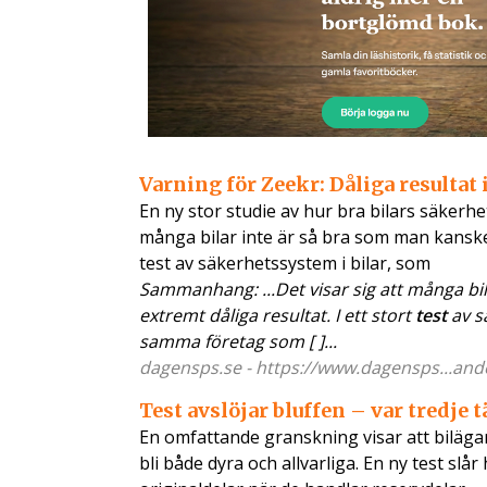
Varning för Zeekr: Dåliga resultat 
En ny stor studie av hur bra bilars säkerhe
många bilar inte är så bra som man kanske t
test av säkerhetssystem i bilar, som
Sammanhang: ...Det visar sig att många bil
extremt dåliga resultat. I ett stort
test
av s
samma företag som [ ]...
dagensps.se - https://www.dagensps...ande
Test avslöjar bluffen – var tredje t
En omfattande granskning visar att bilägar
bli både dyra och allvarliga. En ny test sl