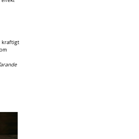
effekt
 kraftigt
som
tfarande