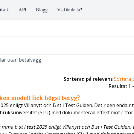
tistik
API
Blogg
Vad är detta?
klar utan betalvägg
Sorterad på relevans
Sortera 
Resultat
1
lken modell fick högst betyg?
 2025 enligt Villanytt och B st i Test Guiden. Det r den enda r 
bruksuniversitet (SLU) med dokumenterad effekt mot r ttor
r mma b st i
test
2025 enligt Villanytt och B st i
Test
Guiden. 