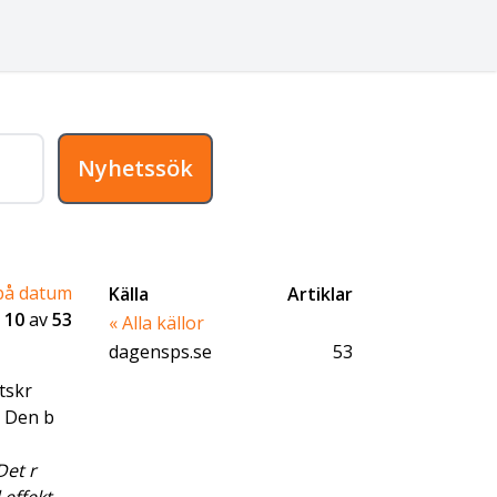
Nyhetssök
på datum
Källa
Artiklar
-
10
av
53
« Alla källor
dagensps.se
53
ttskr
. Den b
Det r