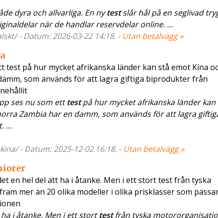
de dyra och allvarliga. En ny
test
slår hål på en seglivad tr
ginaldelar när de handlar reservdelar online. ...
lskt/ - Datum: 2026-03-22 14:18. -
Utan betalvägg »
na
tt test på hur mycket afrikanska länder kan stå emot Kina oc
 damm, som används för att lagra giftiga biprodukter från
nehållit
äpp ses nu som ett
test
på hur mycket afrikanska länder kan 
 norra Zambia har en damm, som används för att lagra giftig
 ...
kina/ - Datum: 2025-12-02 16:18. -
Utan betalvägg »
niorer
et en hel del att ha i åtanke. Men i ett stort test från tyska
am mer än 20 olika modeller i olika prisklasser som passar
tionen
ha i åtanke. Men i ett stort
test
från tyska motororganisati