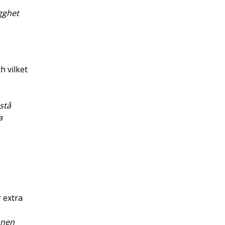
ygghet
h vilket
stå
a
 extra
onen