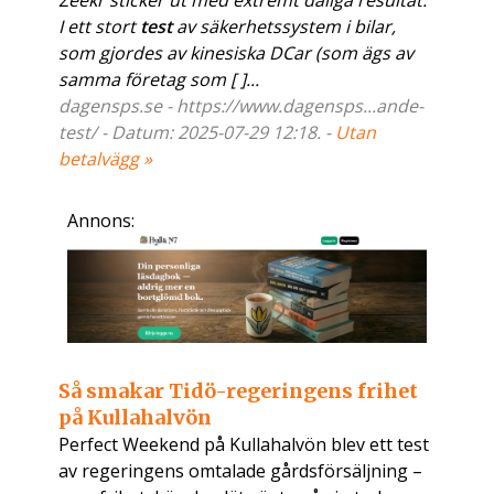
Zeekr sticker ut med extremt dåliga resultat.
I ett stort
test
av säkerhetssystem i bilar,
som gjordes av kinesiska DCar (som ägs av
samma företag som [ ]...
dagensps.se - https://www.dagensps...ande-
test/ - Datum: 2025-07-29 12:18. -
Utan
betalvägg »
Annons:
Så smakar Tidö-regeringens frihet
på Kullahalvön
Perfect Weekend på Kullahalvön blev ett test
av regeringens omtalade gårdsförsäljning –