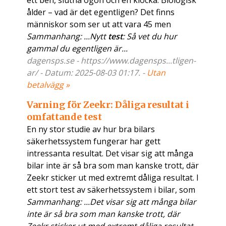
ett ben, slutna ögon och en klocka. Biologisk
ålder – vad är det egentligen? Det finns
människor som ser ut att vara 45 men
Sammanhang: ...Nytt
test
: Så vet du hur
gammal du egentligen är...
dagensps.se - https://www.dagensps...tligen-
ar/ - Datum: 2025-08-03 01:17. -
Utan
betalvägg »
Varning för Zeekr: Dåliga resultat i
omfattande test
En ny stor studie av hur bra bilars
säkerhetssystem fungerar har gett
intressanta resultat. Det visar sig att många
bilar inte är så bra som man kanske trott, där
Zeekr sticker ut med extremt dåliga resultat. I
ett stort test av säkerhetssystem i bilar, som
Sammanhang: ...Det visar sig att många bilar
inte är så bra som man kanske trott, där