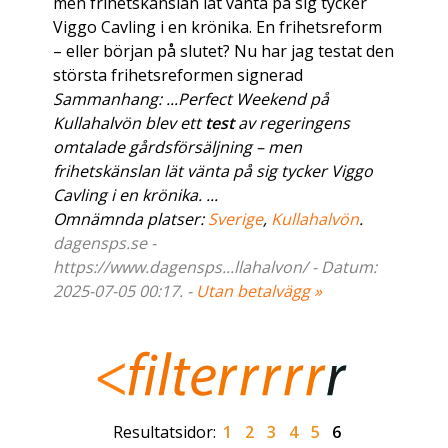
men frihetskänslan lät vänta på sig tycker
Viggo Cavling i en krönika. En frihetsreform
– eller början på slutet? Nu har jag testat den
största frihetsreformen signerad
Sammanhang: ...Perfect Weekend på
Kullahalvön blev ett
test
av regeringens
omtalade gårdsförsäljning – men
frihetskänslan lät vänta på sig tycker Viggo
Cavling i en krönika. ...
Omnämnda platser:
Sverige
,
Kullahalvön
.
dagensps.se -
https://www.dagensps...llahalvon/ - Datum:
2025-07-05 00:17. -
Utan betalvägg »
Resultatsidor:
1
2
3
4
5
6