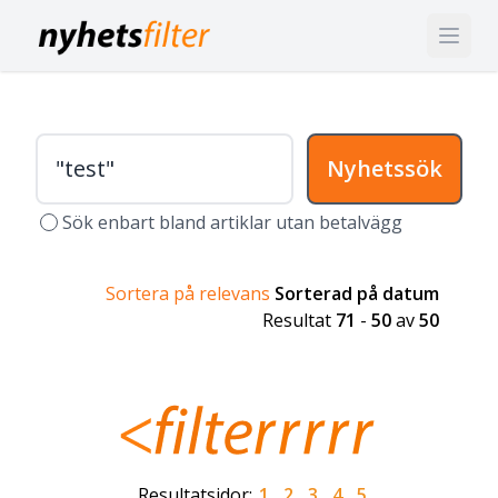
Nyhetssök
Sök enbart bland artiklar utan betalvägg
Sortera på relevans
Sorterad på datum
Resultat
71
-
50
av
50
Resultatsidor:
1
2
3
4
5