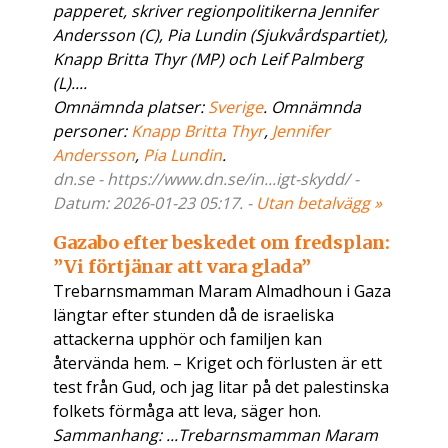
papperet, skriver regionpolitikerna Jennifer
Andersson (C), Pia Lundin (Sjukvårdspartiet),
Knapp Britta Thyr (MP) och Leif Palmberg
(L)....
Omnämnda platser:
Sverige
. Omnämnda
personer:
Knapp Britta Thyr
,
Jennifer
Andersson
,
Pia Lundin
.
dn.se - https://www.dn.se/in...igt-skydd/ -
Datum: 2026-01-23 05:17. -
Utan betalvägg »
Gazabo efter beskedet om fredsplan:
”Vi förtjänar att vara glada”
Trebarnsmamman Maram Almadhoun i Gaza
längtar efter stunden då de israeliska
attackerna upphör och familjen kan
återvända hem. – Kriget och förlusten är ett
test från Gud, och jag litar på det palestinska
folkets förmåga att leva, säger hon.
Sammanhang: ...Trebarnsmamman Maram