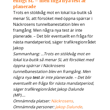
enligt SL – men inga nya test är
planerade
Trots en stöldvåg mot en lokal Ica-butik så
menar SL att försöket med öppna spärrar i
Näckrosens tunnelbanestation blev en
framgång. Men några nya test är inte
planerade. – Det blir eventuellt en fråga för
nästa mandatperiod, säger trafikregionrådet
Jakop
Sammanhang: ...Trots en stöldvåg mot en
lokal Ica-butik så menar SL att försöket med
öppna spärrar i Näckrosens
tunnelbanestation blev en framgång. Men
några nya
test
är inte planerade. – Det blir
eventuellt en fråga för nästa mandatperiod,
säger trafikregionrådet Jakop Dalunde
(MP)....
Omnämnda platser:
Näckrosens
.
Omnämnda personer:
Jakop Dalunde
.