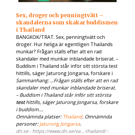
Sex, droger och penningtvätt –
skandalerna som skakar buddismen
i Thailand
BANGKOK/TRAT. Sex, penningtvätt och
droger. Hur heliga är egentligen Thailands
munkar? Frågan ställs efter att en rad
skandaler med munkar inblandade briserat. –
Buddism i Thailand står inför sitt största test
hittills, säger Jaturong Jongarsa, forskare i
Sammanhang: ...Frågan ställs efter att en rad
skandaler med munkar inblandade briserat.
– Buddism i Thailand står inför sitt största
test
hittills, säger Jaturong Jongarsa, forskare
i buddism....
Omnämnda platser:
Thailand
. Omnämnda
personer:
Jaturong Jongarsa
.
dn.se - https://www.dn.se/va...-thailand/ -