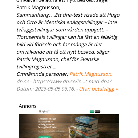
omvälvande att få ett nytt besked, säger
Patrik Magnusson,
Sammanhang: ...Ett dna-
test
visade att Hugo
och Otto är identiska enäggstvillingar – inte
tvåäggstvillingar som vården uppgett. –
Tiotusentals tvillingar kan ha fått en felaktig
bild vid födseln och för många är det
omvälvande att få ett nytt besked, säger
Patrik Magnusson, chef för Svenska
tvillingregistret....
Omnämnda personer:
Patrik Magnusson
.
dn.se - https://www.dn.se/in...t-med-dna/ -
Datum: 2026-05-05 06:16. -
Utan betalvägg »
Annons: