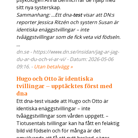
psykologen Anna Bennich får de hjälp med
sitt nya systerskap.
Sammanhang: ...Ett dna-
test
visar att DN:s
reporter Jessica Ritzén och systern Susan är
identiska enäggstvillingar – inte
tvåäggstvillingar som de fick veta vid födseln.
...
dn.se - https://www.dn.se/insidan/jag-ar-jag-
du-ar-du-och-vi-ar-vi/ - Datum: 2026-05-06
09:16. -
Utan betalvägg »
Hugo och Otto är identiska
tvillingar – upptäcktes först med
dna
Ett dna-test visade att Hugo och Otto är
identiska enäggstvillingar – inte
tvåäggstvillingar som vården uppgett. –
Tiotusentals tvillingar kan ha fått en felaktig
bild vid födseln och för många är det