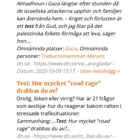
Almadhoun i Gaza längtar efter stunden då
de israeliska attackerna upphör och familjen
kan återvända hem. – Kriget och förlusten är
ett
test
från Gud, och jag litar på det
palestinska folkets förmåga att leva, säger
hon....
Omnämnda platser:
Gaza
. Omnämnda
personer:
Trebarnsmamman Maram
.
dn.se - https://www.dn.se/va...ara-glada/ -
Datum: 2025-10-09 13:17. -
Utan betalvägg »
Test: Hur mycket ”road rage”
drabbas du av?
Orolig, ilsken eller virrig? Här är 21 frågor
som avslöjar hur du reagerar bakom ratten i
stressade trafiksituationer.
Sammanhang: ...
Test
: Hur mycket ”road
rage” drabbas du av?...
dn.se - https://www.dn.se/in...bas-du-av/ -