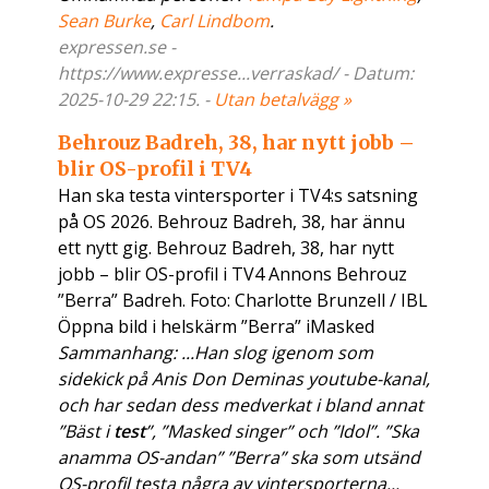
Sean Burke
,
Carl Lindbom
.
expressen.se -
https://www.expresse...verraskad/ - Datum:
2025-10-29 22:15. -
Utan betalvägg »
Behrouz Badreh, 38, har nytt jobb –
blir OS-profil i TV4
Han ska testa vintersporter i TV4:s satsning
på OS 2026. Behrouz Badreh, 38, har ännu
ett nytt gig. Behrouz Badreh, 38, har nytt
jobb – blir OS-profil i TV4 Annons Behrouz
”Berra” Badreh. Foto: Charlotte Brunzell / IBL
Öppna bild i helskärm ”Berra” iMasked
Sammanhang: ...Han slog igenom som
sidekick på Anis Don Deminas youtube-kanal,
och har sedan dess medverkat i bland annat
”Bäst i
test
”, ”Masked singer” och ”Idol”. ”Ska
anamma OS-andan” ”Berra” ska som utsänd
OS-profil testa några av vintersporterna...