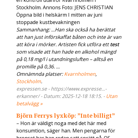
en kontroll utanför Kvarnholmen i
Stockholm. Annons Foto: JENS CHRISTIAN
Öppna bild i helskärm I mitten av juni
stoppade kustbevakningen
Sammanhang: ...Han ska också ha berättat
att han just införskaffat båten och inte är van
att köra i mörker. Artisten fick utföra ett
test
som visade att han hade en alkohol mängd
på 0,18 mg/l i utandningsluften – alltså en
promille på 0,36. ...
Omnämnda platser:
Kvarnholmen
,
Stockholm
.
expressen.se - https://www.expresse...-
erkanner/ - Datum: 2025-12-18 18:15. -
Utan
betalvägg »
Björn Ferrys lyxköp: ”Inte billigt”
– Hon är väldigt noga med det här med
konsumtion, säger han. Men pengarna för