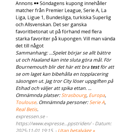
Annons ￭￭ Söndagens kupong innehåller
matcher från Premier League, Serie A, La
Liga, Ligue 1, Bundesliga, turkiska Superlig
och Allsvenskan. Det ser ganska
favoritbetonat ut på förhand med flera
starka favoriter på kupongen. Vill man vända
det till något
Sammanhang: ...Spelet börjar se allt bättre
ut och Haaland kan inte sluta göra mål. För
Bournemouth blir det här ett bra
test
för att
se om laget kan bibehålla en topplacering
säsongen ut. Jag tror City löser uppgiften på
Etihad och väljer att spika ettan. ...
Omnämnda platser:
Strasbourg
,
Europa
,
Toulouse
. Omnämnda personer:
Serie A
,
Real Betis
.
expressen.se -
https://www.expresse...ppstriden/ - Datum:
2025-11-01 19:15. -
Utan betalvägg »