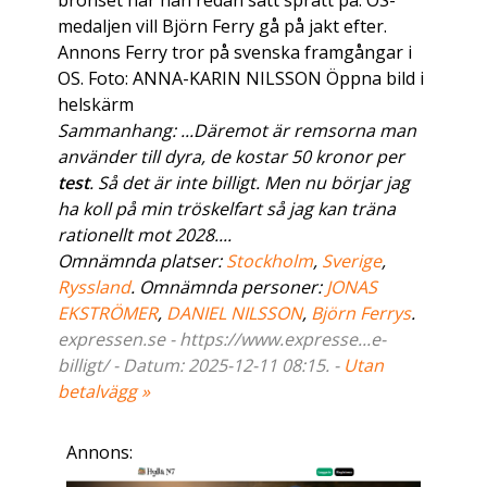
bronset har han redan satt sprätt på. OS-
medaljen vill Björn Ferry gå på jakt efter.
Annons Ferry tror på svenska framgångar i
OS. Foto: ANNA-KARIN NILSSON Öppna bild i
helskärm
Sammanhang: ...Däremot är remsorna man
använder till dyra, de kostar 50 kronor per
test
. Så det är inte billigt. Men nu börjar jag
ha koll på min tröskelfart så jag kan träna
rationellt mot 2028....
Omnämnda platser:
Stockholm
,
Sverige
,
Ryssland
. Omnämnda personer:
JONAS
EKSTRÖMER
,
DANIEL NILSSON
,
Björn Ferrys
.
expressen.se - https://www.expresse...e-
billigt/ - Datum: 2025-12-11 08:15. -
Utan
betalvägg »
Annons: