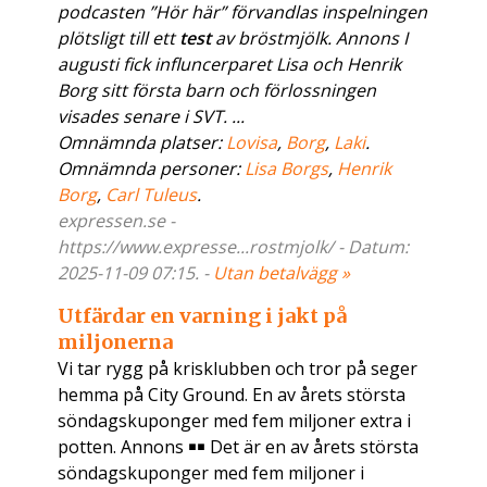
podcasten ”Hör här” förvandlas inspelningen
plötsligt till ett
test
av bröstmjölk. Annons I
augusti fick influncerparet Lisa och Henrik
Borg sitt första barn och förlossningen
visades senare i SVT. ...
Omnämnda platser:
Lovisa
,
Borg
,
Laki
.
Omnämnda personer:
Lisa Borgs
,
Henrik
Borg
,
Carl Tuleus
.
expressen.se -
https://www.expresse...rostmjolk/ - Datum:
2025-11-09 07:15. -
Utan betalvägg »
Utfärdar en varning i jakt på
miljonerna
Vi tar rygg på krisklubben och tror på seger
hemma på City Ground. En av årets största
söndagskuponger med fem miljoner extra i
potten. Annons ￭￭ Det är en av årets största
söndagskuponger med fem miljoner i