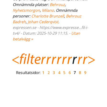
Omnämnda platser:
Behrouz
,
Nyhetsmorgon
,
Milano
. Omnämnda
personer:
Charlotte Brunzell
,
Behrouz
Badreh
,
Johan Cederqvist
.
expressen.se - https://www.expresse...fil-i-
tv4/ - Datum: 2025-10-29 11:15. -
Utan
betalvägg »
Resultatsidor:
1
2
3
4
5
6
7
8
9