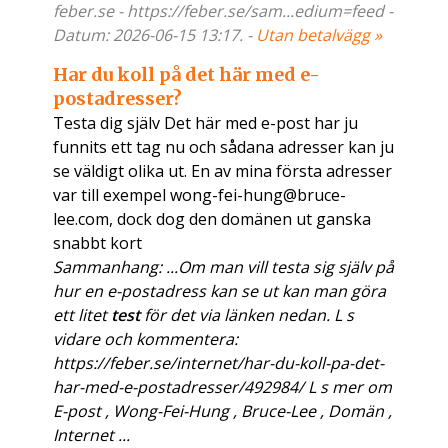
feber.se - https://feber.se/sam...edium=feed -
Datum: 2026-06-15 13:17. -
Utan betalvägg »
Har du koll på det här med e-
postadresser?
Testa dig själv Det här med e-post har ju
funnits ett tag nu och sådana adresser kan ju
se väldigt olika ut. En av mina första adresser
var till exempel wong-fei-hung@bruce-
lee.com, dock dog den domänen ut ganska
snabbt kort
Sammanhang: ...Om man vill testa sig själv på
hur en e-postadress kan se ut kan man göra
ett litet
test
för det via länken nedan. L s
vidare och kommentera:
https://feber.se/internet/har-du-koll-pa-det-
har-med-e-postadresser/492984/ L s mer om
E-post , Wong-Fei-Hung , Bruce-Lee , Domän ,
Internet ...