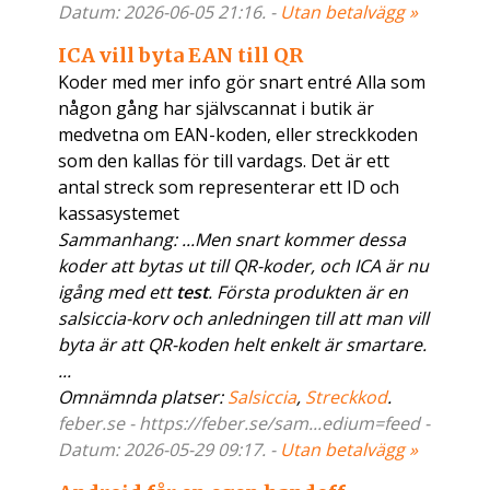
Datum: 2026-06-05 21:16. -
Utan betalvägg »
ICA vill byta EAN till QR
Koder med mer info gör snart entré Alla som
någon gång har självscannat i butik är
medvetna om EAN-koden, eller streckkoden
som den kallas för till vardags. Det är ett
antal streck som representerar ett ID och
kassasystemet
Sammanhang: ...Men snart kommer dessa
koder att bytas ut till QR-koder, och ICA är nu
igång med ett
test
. Första produkten är en
salsiccia-korv och anledningen till att man vill
byta är att QR-koden helt enkelt är smartare.
...
Omnämnda platser:
Salsiccia
,
Streckkod
.
feber.se - https://feber.se/sam...edium=feed -
Datum: 2026-05-29 09:17. -
Utan betalvägg »