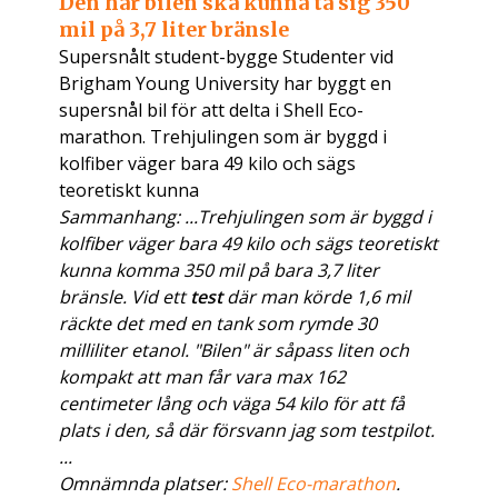
Den här bilen ska kunna ta sig 350
mil på 3,7 liter bränsle
Supersnålt student-bygge Studenter vid
Brigham Young University har byggt en
supersnål bil för att delta i Shell Eco-
marathon. Trehjulingen som är byggd i
kolfiber väger bara 49 kilo och sägs
teoretiskt kunna
Sammanhang: ...Trehjulingen som är byggd i
kolfiber väger bara 49 kilo och sägs teoretiskt
kunna komma 350 mil på bara 3,7 liter
bränsle. Vid ett
test
där man körde 1,6 mil
räckte det med en tank som rymde 30
milliliter etanol. "Bilen" är såpass liten och
kompakt att man får vara max 162
centimeter lång och väga 54 kilo för att få
plats i den, så där försvann jag som testpilot.
...
Omnämnda platser:
Shell Eco-marathon
.