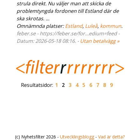
strula direkt. Nu väljer man att skicka de
problemtyngda fordonen till Estland där de
ska skrotas. ...
Omnämnda platser:
Estland
,
Luleå
,
kommun
.
feber.se - https://feber.se/for...edium=feed -
Datum: 2026-05-18 08:16. -
Utan betalvägg »
Resultatsidor:
1
2
3
4
5
6
7
8
9
(c) Nyhetsfilter 2026 -
Utvecklingsblogg
-
Vad är detta?