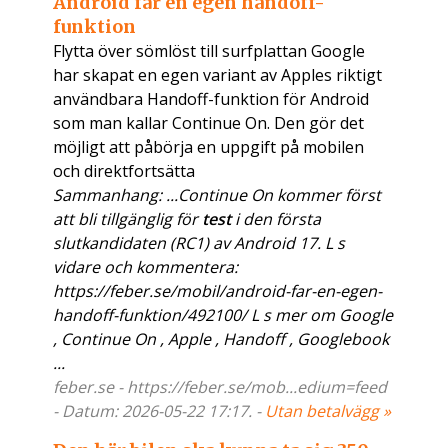
Android får en egen handoff-
funktion
Flytta över sömlöst till surfplattan Google
har skapat en egen variant av Apples riktigt
användbara Handoff-funktion för Android
som man kallar Continue On. Den gör det
möjligt att påbörja en uppgift på mobilen
och direktfortsätta
Sammanhang: ...Continue On kommer först
att bli tillgänglig för
test
i den första
slutkandidaten (RC1) av Android 17. L s
vidare och kommentera:
https://feber.se/mobil/android-far-en-egen-
handoff-funktion/492100/ L s mer om Google
, Continue On , Apple , Handoff , Googlebook
...
feber.se - https://feber.se/mob...edium=feed
- Datum: 2026-05-22 17:17. -
Utan betalvägg »