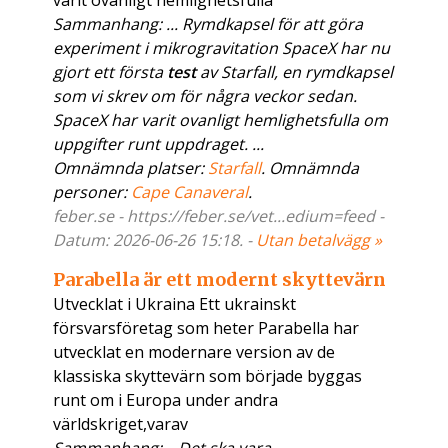
varit ovanligt hemlighetsfulla
Sammanhang: ... Rymdkapsel för att göra
experiment i mikrogravitation SpaceX har nu
gjort ett första
test
av Starfall, en rymdkapsel
som vi skrev om för några veckor sedan.
SpaceX har varit ovanligt hemlighetsfulla om
uppgifter runt uppdraget. ...
Omnämnda platser:
Starfall
. Omnämnda
personer:
Cape Canaveral
.
feber.se - https://feber.se/vet...edium=feed -
Datum: 2026-06-26 15:18. -
Utan betalvägg »
Parabella är ett modernt skyttevärn
Utvecklat i Ukraina Ett ukrainskt
försvarsföretag som heter Parabella har
utvecklat en modernare version av de
klassiska skyttevärn som började byggas
runt om i Europa under andra
världskriget,varav