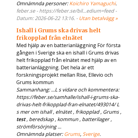
Omnämnda personer:
Koichiro Yamaguchi
.
feber.se - https://feber.se/bil...edium=feed -
Datum: 2026-06-22 13:16. -
Utan betalvägg »
Ishall i Grums ska drivas helt
frikopplad från elnätet
Med hjälp av en batterianläggning För första
gången i Sverige ska en ishall i Grums drivas
helt frikopplad från elnätet med hjälp av en
batterianläggning. Det hela är ett
forskningsprojekt mellan Rise, Ellevio och
Grums kommun
Sammanhang: ...L s vidare och kommentera:
https://feber.se/samhalle/ishall-i-grums-ska-
drivas-helt-frikopplad-fran-elnatet/493014/ L
s mer om ishall , elnätet , frikopplad , Grums ,
test
, beredskap , kommun , batterilager ,
strömförsörjning ...
Omnämnda platser:
Grums
,
Sverige
.