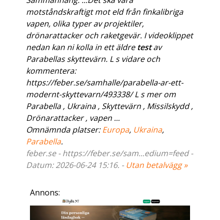
Sammanhang: ...Det ska vara
motståndskraftigt mot eld från finkalibriga
vapen, olika typer av projektiler,
drönarattacker och raketgevär. I videoklippet
nedan kan ni kolla in ett äldre
test
av
Parabellas skyttevärn. L s vidare och
kommentera:
https://feber.se/samhalle/parabella-ar-ett-
modernt-skyttevarn/493338/ L s mer om
Parabella , Ukraina , Skyttevärn , Missilskydd ,
Drönarattacker , vapen ...
Omnämnda platser:
Europa
,
Ukraina
,
Parabella
.
feber.se - https://feber.se/sam...edium=feed -
Datum: 2026-06-24 15:16. -
Utan betalvägg »
Annons: