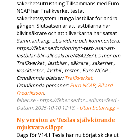
säkerhetsutrustning Tillsammans med Euro
NCAP har Trafikverket testat
säkerhetssystem i tunga lastbilar för andra
gången. Slutsatsen är att lastbilarna har
blivit säkrare och att tillverkarna har satsat
Sammanhang: ...L s vidare och kommentera:
https://feber.se/fordon/nytt-
test
-visar-att-
lastbilar-blir-allt-sakrare/484236/ L s mer om
Trafikverket , lastbilar , säkrare , säkerhet ,
krocktester , lastbil , tester , Euro NCAP ...
Omnämnda platser:
Trafikverket
.
Omnämnda personer:
Euro NCAP
,
Rikard
Fredriksson
.
feber.se - https://feber.se/for...edium=feed -
Datum: 2025-10-10 12:18. -
Utan betalvägg »
Ny version av Teslas självkörande
mjukvara släppt
Dags för V14.1 Tesla har nu börjat skicka ut