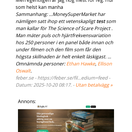
Men egentligen är jag nog mest för feg. Hur
som helst kan manha
Sammanhang: ...MoneySuperMarket har
nämligen satt ihop ett vetenskapligt
test
som
man kallar för The Science of Scare Project .
Man mäter puls och hjärtfrekvensvariation
hos 250 personer i en panel både innan och
under filmen och den film som får den
högsta skillnaden är helt enkelt läskigast. ...
Omnämnda personer:
Ethan Hawke
,
Ellison
Oswalt
.
feber.se - https://feber.se/fil...edium=feed -
Datum: 2025-10-20 08:17. -
Utan betalvägg »
Annons: