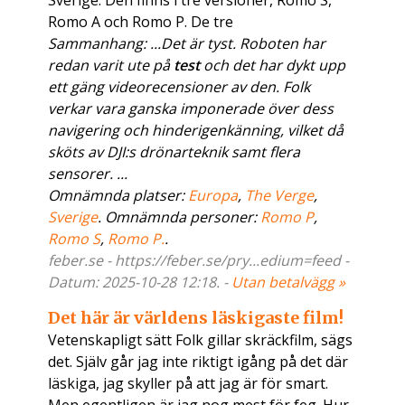
Sverige. Den finns i tre versioner, Romo S,
Romo A och Romo P. De tre
Sammanhang: ...Det är tyst. Roboten har
redan varit ute på
test
och det har dykt upp
ett gäng videorecensioner av den. Folk
verkar vara ganska imponerade över dess
navigering och hinderigenkänning, vilket då
sköts av DJI:s drönarteknik samt flera
sensorer. ...
Omnämnda platser:
Europa
,
The Verge
,
Sverige
. Omnämnda personer:
Romo P
,
Romo S
,
Romo P.
.
feber.se - https://feber.se/pry...edium=feed -
Datum: 2025-10-28 12:18. -
Utan betalvägg »
Det här är världens läskigaste film!
Vetenskapligt sätt Folk gillar skräckfilm, sägs
det. Själv går jag inte riktigt igång på det där
läskiga, jag skyller på att jag är för smart.