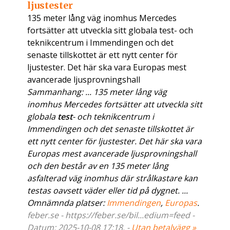
ljustester
135 meter lång väg inomhus Mercedes
fortsätter att utveckla sitt globala test- och
teknikcentrum i Immendingen och det
senaste tillskottet är ett nytt center för
ljustester. Det här ska vara Europas mest
avancerade ljusprovningshall
Sammanhang: ... 135 meter lång väg
inomhus Mercedes fortsätter att utveckla sitt
globala
test
- och teknikcentrum i
Immendingen och det senaste tillskottet är
ett nytt center för ljustester. Det här ska vara
Europas mest avancerade ljusprovningshall
och den består av en 135 meter lång
asfalterad väg inomhus där strålkastare kan
testas oavsett väder eller tid på dygnet. ...
Omnämnda platser:
Immendingen
,
Europas
.
feber.se - https://feber.se/bil...edium=feed -
Datum: 2025-10-08 17:18. -
Utan betalvägg »