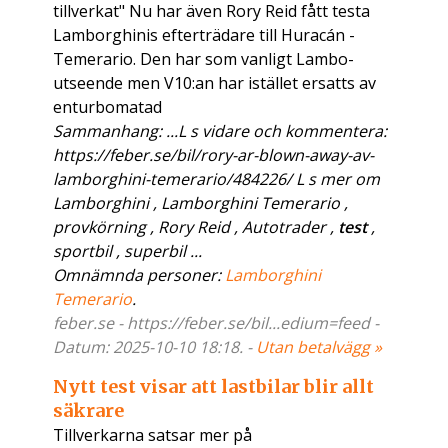
tillverkat" Nu har även Rory Reid fått testa
Lamborghinis efterträdare till Huracán -
Temerario. Den har som vanligt Lambo-
utseende men V10:an har istället ersatts av
enturbomatad
Sammanhang: ...L s vidare och kommentera:
https://feber.se/bil/rory-ar-blown-away-av-
lamborghini-temerario/484226/ L s mer om
Lamborghini , Lamborghini Temerario ,
provkörning , Rory Reid , Autotrader ,
test
,
sportbil , superbil ...
Omnämnda personer:
Lamborghini
Temerario
.
feber.se - https://feber.se/bil...edium=feed -
Datum: 2025-10-10 18:18. -
Utan betalvägg »
Nytt test visar att lastbilar blir allt
säkrare
Tillverkarna satsar mer på