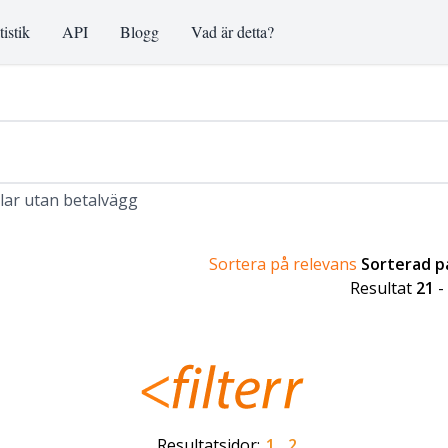
tistik
API
Blogg
Vad är detta?
klar utan betalvägg
Sortera på relevans
Sorterad 
Resultat
21
-
Resultatsidor:
1
2