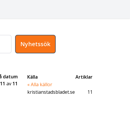
Nyhetssök
på datum
Källa
Artiklar
11
av
11
« Alla källor
kristianstadsbladet.se
11