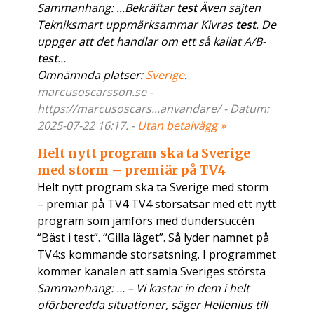
Sammanhang: ...Bekräftar
test
Även sajten
Tekniksmart uppmärksammar Kivras
test
. De
uppger att det handlar om ett så kallat A/B-
test
...
Omnämnda platser:
Sverige
.
marcusoscarsson.se -
https://marcusoscars...anvandare/ - Datum:
2025-07-22 16:17. -
Utan betalvägg »
Helt nytt program ska ta Sverige
med storm – premiär på TV4
Helt nytt program ska ta Sverige med storm
– premiär på TV4 TV4 storsatsar med ett nytt
program som jämförs med dundersuccén
“Bäst i test”. “Gilla läget”. Så lyder namnet på
TV4:s kommande storsatsning. I programmet
kommer kanalen att samla Sveriges största
Sammanhang: ... – Vi kastar in dem i helt
oförberedda situationer, säger Hellenius till