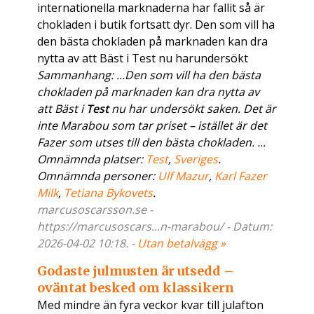
internationella marknaderna har fallit så är
chokladen i butik fortsatt dyr. Den som vill ha
den bästa chokladen på marknaden kan dra
nytta av att Bäst i Test nu harundersökt
Sammanhang: ...Den som vill ha den bästa
chokladen på marknaden kan dra nytta av
att Bäst i
Test
nu har undersökt saken. Det är
inte Marabou som tar priset – istället är det
Fazer som utses till den bästa chokladen. ...
Omnämnda platser:
Test
,
Sveriges
.
Omnämnda personer:
Ulf Mazur
,
Karl Fazer
Milk
,
Tetiana Bykovets
.
marcusoscarsson.se -
https://marcusoscars...n-marabou/ - Datum:
2026-04-02 10:18. -
Utan betalvägg »
Godaste julmusten är utsedd –
oväntat besked om klassikern
Med mindre än fyra veckor kvar till julafton