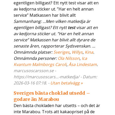
egentligen billigast? Ett nytt test visar att en
av kedjorna sticker ut. ”Har en helt annan
service” Matkassen har blivit allt
Sammanhang: ...Men vilken matkedja är
egentligen billigast? Ett nytt
test
visar att en
av kedjorna sticker ut. ”Har en helt annan
service” Matkassen har blivit allt dyrare de
senaste åren, rapporterar Sydsvenskan. ...
Omnämnda platser:
Sveriges
,
Willys
,
Kina
.
Omnämnda personer:
Ola Nilsson
,
Ica
Kvantum Malmborgs Caroli
,
Åsa Lindestam
.
marcusoscarsson.se -
https://marcusoscars...-matkedja/ - Datum:
2026-03-16 07:18. -
Utan betalvägg »
Sveriges bästa choklad utsedd –
godare än Marabou
Den bästa chokladen har utsetts – och det är
inte Marabou. Trots att kakaopriset på de