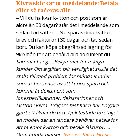
Kivra skickar ut meddelande: Betala
eller så raderas allt
– Vill du ha kvar kvitton och post som är
äldre än 30 dagar? står det i meddelande som
sedan fortsätter: – Nu sparas dina kvitton,
brev och fakturor i 30 dagar och tas sedan
bort. Du kan köpa obegränsad lagring för
9kr/mån för att behålla alla dokument du
Sammanhang: ...Bekymmer för många
kunder Om avgiften blir verklighet skulle det
ställa till med problem för många kunder
som är beroende av att kunna spara och
komma åt dokument som
lönespecifikationer, deklarationer och
kvitton i Kivra. Tidigare
test
Kivra har tidigare
gjort ett liknande
test
. I juli testade företaget
en modell där användare behöver betala för
att ta emot kvitton och betala fakturor. ...
Omnämnda platser:
Sverige
,
Kivra
,
Höglin
.