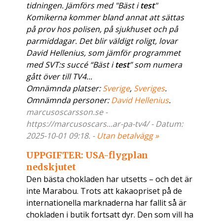
tidningen. Jämförs med "Bäst i
test
"
Komikerna kommer bland annat att sättas
på prov hos polisen, på sjukhuset och på
parmiddagar. Det blir väldigt roligt, lovar
David Hellenius, som jämför programmet
med SVT:s succé “Bäst i
test
” som numera
gått över till TV4...
Omnämnda platser:
Sverige
,
Sveriges
.
Omnämnda personer:
David Hellenius
.
marcusoscarsson.se -
https://marcusoscars...ar-pa-tv4/ - Datum:
2025-10-01 09:18. -
Utan betalvägg »
UPPGIFTER: USA-flygplan
nedskjutet
Den bästa chokladen har utsetts – och det är
inte Marabou. Trots att kakaopriset på de
internationella marknaderna har fallit så är
chokladen i butik fortsatt dyr. Den som vill ha