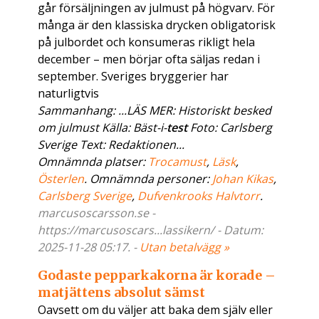
går försäljningen av julmust på högvarv. För
många är den klassiska drycken obligatorisk
på julbordet och konsumeras rikligt hela
december – men börjar ofta säljas redan i
september. Sveriges bryggerier har
naturligtvis
Sammanhang: ...LÄS MER: Historiskt besked
om julmust Källa: Bäst-i-
test
Foto: Carlsberg
Sverige Text: Redaktionen...
Omnämnda platser:
Trocamust
,
Läsk
,
Österlen
. Omnämnda personer:
Johan Kikas
,
Carlsberg Sverige
,
Dufvenkrooks Halvtorr
.
marcusoscarsson.se -
https://marcusoscars...lassikern/ - Datum:
2025-11-28 05:17. -
Utan betalvägg »
Godaste pepparkakorna är korade –
matjättens absolut sämst
Oavsett om du väljer att baka dem själv eller