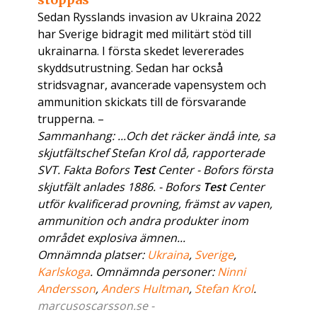
Sedan Rysslands invasion av Ukraina 2022
har Sverige bidragit med militärt stöd till
ukrainarna. I första skedet levererades
skyddsutrustning. Sedan har också
stridsvagnar, avancerade vapensystem och
ammunition skickats till de försvarande
trupperna. –
Sammanhang: ...Och det räcker ändå inte, sa
skjutfältschef Stefan Krol då, rapporterade
SVT. Fakta Bofors
Test
Center - Bofors första
skjutfält anlades 1886. - Bofors
Test
Center
utför kvalificerad provning, främst av vapen,
ammunition och andra produkter inom
området explosiva ämnen...
Omnämnda platser:
Ukraina
,
Sverige
,
Karlskoga
. Omnämnda personer:
Ninni
Andersson
,
Anders Hultman
,
Stefan Krol
.
marcusoscarsson.se -