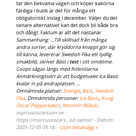
tar den bekväma vägen och köper kakorna
färdiga i butik är det för många ett
obligatoriskt inslag i december. Väljer du det
senare alternativet kan det dock bli både bra
och dåligt. Faktum är att det nästanär
Sammanhang: ...Till skillnad från många
andra sorter, där kryddorna knappt gör sig
till känna, levererar Swedish Fika ett tydlig
smakbild, skriver Bäst i
test
i sitt omdöme.
Coops sågas längs med fotknölarna
Anmärkningsvärt är att budgetvalet Ica Basic
kvalar in på andraplatsen. ...
Omnämnda platser:
Sverige
,
Bäst
,
Swedish
Fika
. Omnämnda personer:
Ica Basic
,
Kung
Oscar Pepparkakor
,
Moomin Blåbär
.
marcusoscarsson.se -
https://marcusoscars...lut-samst/ - Datum:
2025-12-05 05:18. -
Utan betalvägg »