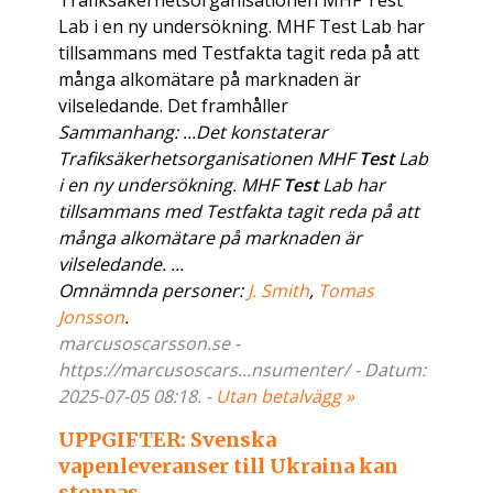
Trafiksäkerhetsorganisationen MHF Test
Lab i en ny undersökning. MHF Test Lab har
tillsammans med Testfakta tagit reda på att
många alkomätare på marknaden är
vilseledande. Det framhåller
Sammanhang: ...Det konstaterar
Trafiksäkerhetsorganisationen MHF
Test
Lab
i en ny undersökning. MHF
Test
Lab har
tillsammans med Testfakta tagit reda på att
många alkomätare på marknaden är
vilseledande. ...
Omnämnda personer:
J. Smith
,
Tomas
Jonsson
.
marcusoscarsson.se -
https://marcusoscars...nsumenter/ - Datum:
2025-07-05 08:18. -
Utan betalvägg »
UPPGIFTER: Svenska
vapenleveranser till Ukraina kan
stoppas