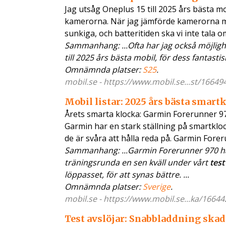
Jag utsåg Oneplus 15 till 2025 års bästa mo
kamerorna. När jag jämförde kamerorna 
sunkiga, och batteritiden ska vi inte tala o
Sammanhang: ...Ofta har jag också möjlighet
till 2025 års bästa mobil, för dess fantasti
Omnämnda platser:
S25
.
mobil.se - https://www.mobil.se...st/16649
Mobil listar: 2025 års bästa smart
Årets smarta klocka: Garmin Forerunner 97
Garmin har en stark ställning på smartklo
de är svåra att hålla reda på. Garmin Fore
Sammanhang: ...Garmin Forerunner 970 har
träningsrunda en sen kväll under vårt
test
löppasset, för att synas bättre. ...
Omnämnda platser:
Sverige
.
mobil.se - https://www.mobil.se...ka/16644
Test avslöjar: Snabbladdning skad