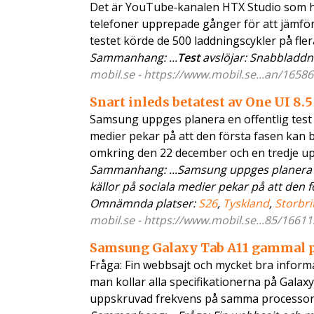
Det är YouTube‑kanalen HTX Studio som h
telefoner upprepade gånger för att jämför
testet körde de 500 laddningscykler på fle
Sammanhang: ...
Test
avslöjar: Snabbladdni
mobil.se - https://www.mobil.se...an/16586
Snart inleds betatest av One UI 8.5
Samsung uppges planera en offentlig test a
medier pekar på att den första fasen kan 
omkring den 22 december och en tredje u
Sammanhang: ...Samsung uppges planera 
källor på sociala medier pekar på att den f
Omnämnda platser:
S26
,
Tyskland
,
Storbri
mobil.se - https://www.mobil.se...85/16611
Samsung Galaxy Tab A11 gammal p
Fråga: Fin webbsajt och mycket bra informa
man kollar alla specifikationerna på Galaxy
uppskruvad frekvens på samma processor