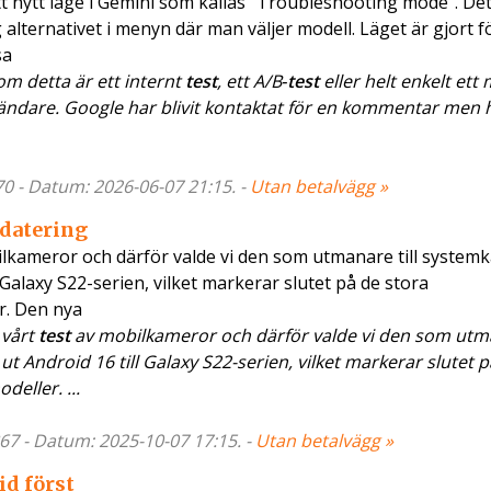
ett nytt läge i Gemini som kallas ”Troubleshooting mode”. De
alternativet i menyn där man väljer modell. Läget är gjort fö
sa
om detta är ett internt
test
, ett A/B‑
test
eller helt enkelt ett
användare. Google har blivit kontaktat för en kommentar men
70 - Datum: 2026-06-07 21:15. -
Utan betalvägg »
pdatering
ilkameror och därför valde vi den som utmanare till system
 Galaxy S22-serien, vilket markerar slutet på de stora
r. Den nya
 vårt
test
av mobilkameror och därför valde vi den som utma
 Android 16 till Galaxy S22-serien, vilket markerar slutet p
eller. ...
67 - Datum: 2025-10-07 17:15. -
Utan betalvägg »
id först