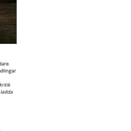
dare.
ndlingar
ritik
 ladda