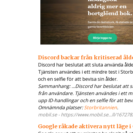
Discord backar från kritiserad ål
Discord har beslutat att sluta använda ålde
Tjänsten användes i ett mindre test i Sto
och en selfie för att bevisa sin ålder.
Sammanhang: ...Discord har beslutat att sl
från användare. Tjänsten användes i ett 
upp ID-handlingar och en selfie för att bevis
Omnämnda platser:
Storbritannien
.
mobil.se - https://www.mobil.se...ll/167278
Google råkade aktivera nytt läge 