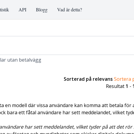
tistik
API
Blogg
Vad är detta?
klar utan betalvägg
Sorterad på relevans
Sortera 
Resultat
1
-
sta en modell där vissa användare kan komma att betala för a
ck bara ett fåtal användare har sett meddelandet, vilket tyd
användare har sett meddelandet, vilket tyder på att det rör