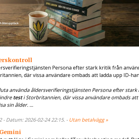
derskontroll
rsverifieringstjänsten Persona efter stark kritik från använ
rbritannien, där vissa användare ombads att ladda upp ID-ha
uta använda åldersverifieringstjänsten Persona efter stark k
mindre
test
i Storbritannien, där vissa användare ombads att
a sin ålder. ...
2 - Datum: 2026-02-24 22:15. -
Utan betalvägg »
i Gemini