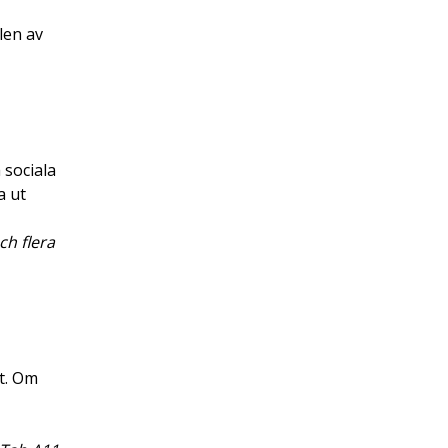
len av
 sociala
a ut
ch flera
gt. Om