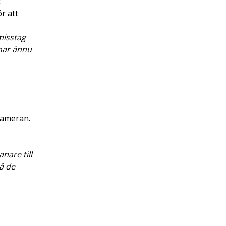
t
r att
 misstag
 har ännu
kameran.
nare till
å de