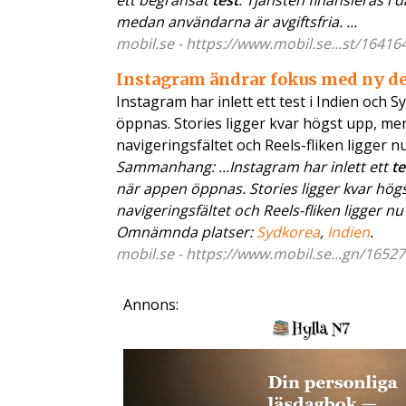
ett begränsat
test
. Tjänsten finansieras i
medan användarna är avgiftsfria. ...
mobil.se - https://www.mobil.se...st/16416
Instagram ändrar fokus med ny d
Instagram har inlett ett test i Indien och 
öppnas. Stories ligger kvar högst upp, men
navigeringsfältet och Reels-fliken ligger n
Sammanhang: ...Instagram har inlett ett
te
när appen öppnas. Stories ligger kvar hög
navigeringsfältet och Reels-fliken ligger nu 
Omnämnda platser:
Sydkorea
,
Indien
.
mobil.se - https://www.mobil.se...gn/16527
Annons: