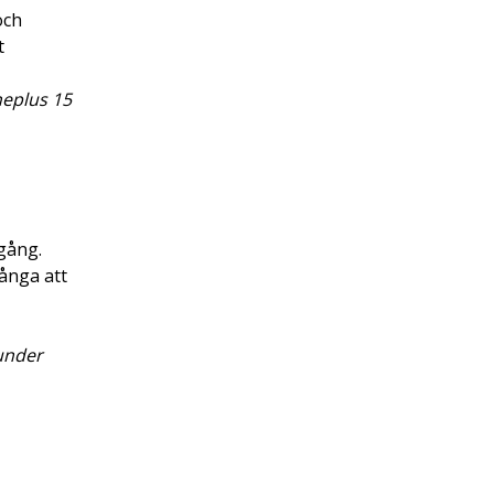
och
t
neplus 15
gång.
ånga att
 under