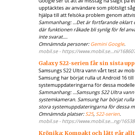
Google ser ut att av misstag ha slagit på 
upptäcktes av användare som plötsligt såg 
hjälpa till att felsöka problem genom attvi
Sammanhang: ...Det är fortfarande oklart 
där funktionen råkade bli synlig för fel 
inte svarat....
Omnämnda personer:
Gemini Google
.
mobil.se - https://www.mobil.se...ni/16860
Galaxy S22-serien får sin sista up
Samsungs S22 Ultra vann vårt test av mob
Samsung har börjat rulla ut Android 16 till
systemuppdateringarna för dessa modelle
Sammanhang: ...Samsungs S22 Ultra vann
systemkameran. Samsung har börjat rulla ut
stora systemuppdateringarna för dessa mod
Omnämnda platser:
S25
,
S22-serien
.
mobil.se - https://www.mobil.se...ng/16538
Krönika: Kompakt och lätt går allt