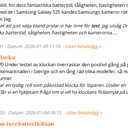
bil, för dess fantastiska batteritid, tåligheten, hastigheten 
med de i Samsung Galaxy S25 kändes Samsungs kameror rät
m. Jag
 att just välja bland prylar vi har inne för
test
. Jag utsåg O
ska batteritid, tåligheten, hastigheten och kamerorna. ...
41 - Datum: 2026-01-09 11:16. -
Utan betalvägg »
klocka
0 Under testet av klockan överraskar den positivt gång på 
ckemarknaden i Sverige och en lång rad olika modeller, så m
runner
 en tydlig roll som påkostad klocka för löparen. Under en
får vi en hjälpsam fråga om vi vill ha klockans ficklampa på
25 - Datum: 2026-01-04 09:15. -
Utan betalvägg »
ar inte batterihälsan