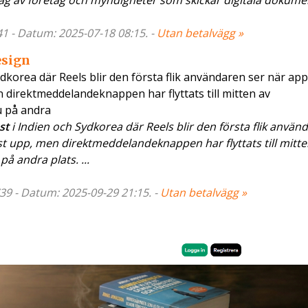
 dag av företag och myndigheter som skickar digitala dokume
41 - Datum: 2025-07-18 08:15. -
Utan betalvägg »
esign
Sydkorea där Reels blir den första flik användaren ser när ap
 direktmeddelandeknappen har flyttats till mitten av
u på andra
st
i Indien och Sydkorea där Reels blir den första flik använ
st upp, men direktmeddelandeknappen har flyttats till mitte
på andra plats. ...
39 - Datum: 2025-09-29 21:15. -
Utan betalvägg »