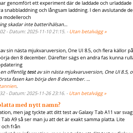
ar genomfört ett experiment där de laddade och urladdade
a snabbladdning och långsam laddning. I den avslutande de
ra modelleroch
ng skadar inte batterihälsan...
02 - Datum: 2025-11-10 21:15. -
Utan betalvägg »
v sin nästa mjukvaruversion, One UI 8.5, och flera källor på
börja den 8 december. Därefter sägs en andra fas kunna rull
ppdatering
en offentlig
test
av sin nästa mjukvaruversion, One UI 8.5, o
örsta fasen kan börja den 8 december. ...
tannien
.
32 - Datum: 2025-11-26 23:16. -
Utan betalvägg »
latta med nytt namn?
tion, men jag tyckte att ditt test av Galaxy Tab A11 var sva
 Tab A9 så ser man ju att det är exakt samma platta. Lite
 och från