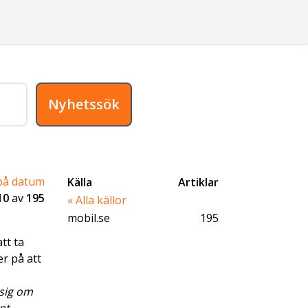
Nyhetssök
på datum
Källa
Artiklar
10
av
195
« Alla källor
mobil.se
195
tt ta
er på att
 sig om