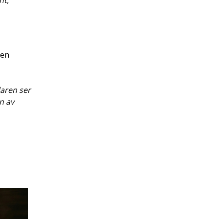
nt,
pen
daren ser
n av