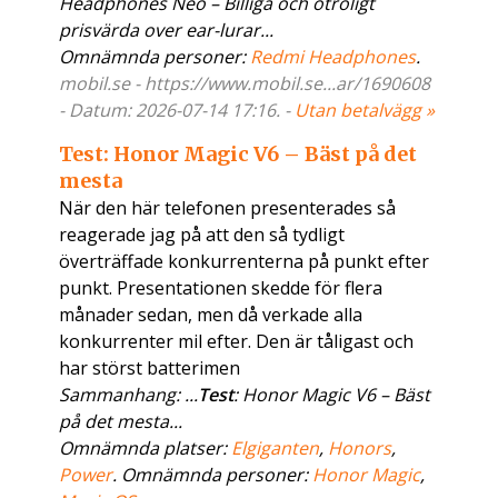
Headphones Neo – Billiga och otroligt
prisvärda over ear-lurar...
Omnämnda personer:
Redmi Headphones
.
mobil.se - https://www.mobil.se...ar/1690608
- Datum: 2026-07-14 17:16. -
Utan betalvägg »
Test: Honor Magic V6 – Bäst på det
mesta
När den här telefonen presenterades så
reagerade jag på att den så tydligt
överträffade konkurrenterna på punkt efter
punkt. Presentationen skedde för flera
månader sedan, men då verkade alla
konkurrenter mil efter. Den är tåligast och
har störst batterimen
Sammanhang: ...
Test
: Honor Magic V6 – Bäst
på det mesta...
Omnämnda platser:
Elgiganten
,
Honors
,
Power
. Omnämnda personer:
Honor Magic
,