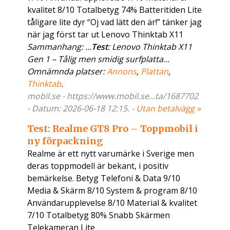
kvalitet 8/10 Totalbetyg 74% Batteritiden Lite
tåligare lite dyr “Oj vad lätt den är!” tänker jag
när jag först tar ut Lenovo Thinktab X11
Sammanhang: ...
Test
: Lenovo Thinktab X11
Gen 1 – Tålig men smidig surfplatta...
Omnämnda platser:
Annons
,
Plattan
,
Thinktab
.
mobil.se - https://www.mobil.se...ta/1687702
- Datum: 2026-06-18 12:15. -
Utan betalvägg »
Test: Realme GT8 Pro – Toppmobil i
ny förpackning
Realme är ett nytt varumärke i Sverige men
deras toppmodell är bekant, i positiv
bemärkelse. Betyg Telefoni & Data 9/10
Media & Skärm 8/10 System & program 8/10
Användarupplevelse 8/10 Material & kvalitet
7/10 Totalbetyg 80% Snabb Skärmen
Telekameran Lite