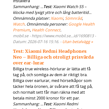
installera
Sammanhang: ...
Test
: Xiaomi Watch S5 –
klocka med lyxigt yttre och lång batteritid...
Omnämnda platser:
Xiaomi
,
Sömnråd
,
Watch
. Omnämnda personer:
Google Health
Premium
,
Health Connect
.
mobil.se - https://www.mobil.se...id/1690813 -
Datum: 2026-07-16 15:16. -
Utan betalvägg »
Test: Xiaomi Redmi Headphones
Neo – Billiga och otroligt prisvärda
over ear-lurar
Billiga true wireless-hörlurar är lätta att få
tag på, och somliga av dem är riktigt bra.
Billiga over earlurar, med hörselkåpor som
täcker hela öronen, är svårare att få tag på,
och normalt sett får man räkna med att
betala minst 2000 kronor för ett par.
Sammanhang: ...
Test
: Xiaomi Redmi