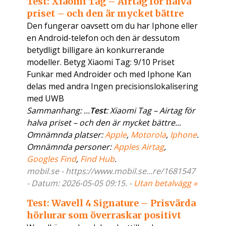
Test: Xiaomi Tag – Airtag för halva
priset – och den är mycket bättre
Den fungerar oavsett om du har Iphone eller
en Android-telefon och den är dessutom
betydligt billigare än konkurrerande
modeller. Betyg Xiaomi Tag: 9/10 Priset
Funkar med Androider och med Iphone Kan
delas med andra Ingen precisionslokalisering
med UWB
Sammanhang: ...
Test
: Xiaomi Tag – Airtag för
halva priset – och den är mycket bättre...
Omnämnda platser:
Apple
,
Motorola
,
Iphone
.
Omnämnda personer:
Apples Airtag
,
Googles Find
,
Find Hub
.
mobil.se - https://www.mobil.se...re/1681547
- Datum: 2026-05-05 09:15. -
Utan betalvägg »
Test: Wavell 4 Signature – Prisvärda
hörlurar som överraskar positivt