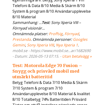
egensinniga arv. Betyg Sony Xperia 1 VIII
Telefoni & Data 8/10 Media & Skärm 8/10
System & program 8/10 Användarupplevelse
8/10 Material
Sammanhang: ...
Test
: Sony Xperia VIII –
Förnyad visionär...
Omnämnda platser:
Proffsig
,
Förnyad
,
Prestanda
. Omnämnda personer:
Googles
Gemini
,
Sony Xperia VIII
,
Nya Xperia 1
.
mobil.se - https://www.mobil.se...ar/1682690
- Datum: 2026-05-13 07:15. -
Utan betalvägg »
Test: Motorola Edge 70 Fusion –
Snygg och prisvärd mobil med
utmärkt batteritid
Betyg Telefoni & Data 7/10 Media & Skärm
7/10 System & program 7/10
Användarupplevelse 8/10 Material & kvalitet
8/10 Totalbetyg 74% Batteritiden Prisvärd