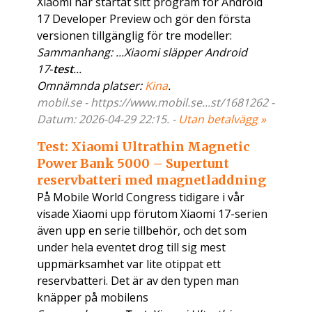
Xiaomi har startat sitt program för Android
17 Developer Preview och gör den första
versionen tillgänglig för tre modeller:
Sammanhang: ...Xiaomi släpper Android
17‑
test
...
Omnämnda platser:
Kina
.
mobil.se - https://www.mobil.se...st/1681262 -
Datum: 2026-04-29 22:15. -
Utan betalvägg »
Test: Xiaomi Ultrathin Magnetic
Power Bank 5000 – Supertunt
reservbatteri med magnetladdning
På Mobile World Congress tidigare i vår
visade Xiaomi upp förutom Xiaomi 17-serien
även upp en serie tillbehör, och det som
under hela eventet drog till sig mest
uppmärksamhet var lite otippat ett
reservbatteri. Det är av den typen man
knäpper på mobilens