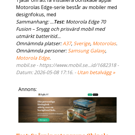
Tjatar om att få installera oönskade appar
Motorolas Edge-serie består av mobiler med
designfokus, med
Sammanhang: ...
Test
: Motorola Edge 70
Fusion – Snygg och prisvärd mobil med
utmärkt batteritid...
Omnämnda platser:
A37
,
Sverige
,
Motorolas
.
Omnämnda personer:
Samsung Galaxy
,
Motorola Edge
.
mobil.se - https://www.mobil.se...id/1682318 -
Datum: 2026-05-08 17:16. -
Utan betalvägg »
Annons: