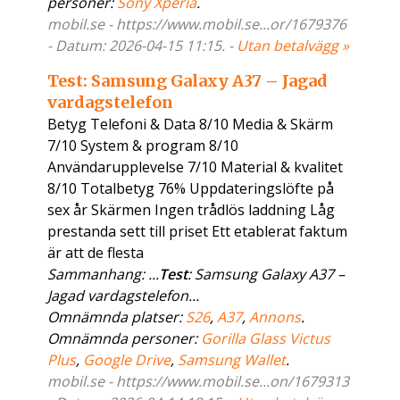
personer:
Sony Xperia
.
mobil.se - https://www.mobil.se...or/1679376
- Datum: 2026-04-15 11:15. -
Utan betalvägg »
Test: Samsung Galaxy A37 – Jagad
vardagstelefon
Betyg Telefoni & Data 8/10 Media & Skärm
7/10 System & program 8/10
Användarupplevelse 7/10 Material & kvalitet
8/10 Totalbetyg 76% Uppdateringslöfte på
sex år Skärmen Ingen trådlös laddning Låg
prestanda sett till priset Ett etablerat faktum
är att de flesta
Sammanhang: ...
Test
: Samsung Galaxy A37 –
Jagad vardagstelefon...
Omnämnda platser:
S26
,
A37
,
Annons
.
Omnämnda personer:
Gorilla Glass Victus
Plus
,
Google Drive
,
Samsung Wallet
.
mobil.se - https://www.mobil.se...on/1679313