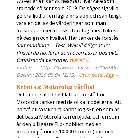
Wavell är en dansk headsettillverkare som
startade så sent som 2019. De säger sig vilja
ge bra ljud till en lägre prislapp och samtidigt
vara en del av de värderingar som man
förknippar med danska företag, med fokus
på design och kvalitet. Här tänker de förstås
Sammanhang: ...
Test
: Wavell 4 Signature –
Prisvärda hörlurar som överraskar positivt...
Omnämnda personer:
Wavell 4
.
mobil.se - https://www.mobil.se...vt/1681497 -
Datum: 2026-05-04 12:15. -
Utan betalvägg »
Krönika: Motorolas vårflod
Det är inte alltid helt lätt att förstå hur
Motorola tänker med de olika modellerna. Att
ha två olika vikbara känns logiskt, en som är
det bästa Motorola kan erbjuda, och en som
är den billigaste Flip-mobilen med en
prislapp på under 10 000 kronor (nätt och