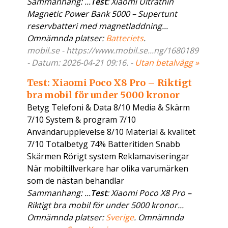
Sammanhang: ...
Test
: Xiaomi Ultrathin
Magnetic Power Bank 5000 – Supertunt
reservbatteri med magnetladdning...
Omnämnda platser:
Batteriets
.
mobil.se - https://www.mobil.se...ng/1680189
- Datum: 2026-04-21 09:16. -
Utan betalvägg »
Test: Xiaomi Poco X8 Pro – Riktigt
bra mobil för under 5000 kronor
Betyg Telefoni & Data 8/10 Media & Skärm
7/10 System & program 7/10
Användarupplevelse 8/10 Material & kvalitet
7/10 Totalbetyg 74% Batteritiden Snabb
Skärmen Rörigt system Reklamaviseringar
När mobiltillverkare har olika varumärken
som de nästan behandlar
Sammanhang: ...
Test
: Xiaomi Poco X8 Pro –
Riktigt bra mobil för under 5000 kronor...
Omnämnda platser:
Sverige
. Omnämnda