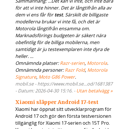
Sammanhang: ...Det kan vi inte, och inte bara
för att vi inte hinner. Det är långtifrån alla av
dem vi ens får för
test
. Särskilt de billigaste
modellerna brukar vi inte få, och det är
Motorola långtifrån ensamma om.
Marknadsförings budgeten är säkert nära
obefintlig för de billiga mobilerna, men
samtidigt är ju testexemplaren inte dyra de
heller. ...
Omnämnda platser:
Razr-serien
,
Motorola
.
Omnämnda personer:
Razr Fold
,
Motorola
Signature
,
Moto G86 Power
.
mobil.se - https://www.mobil.se...od/1681387
- Datum: 2026-04-30 15:16. -
Utan betalvägg »
Xiaomi släpper Android 17‑test
Xiaomi har öppnat sitt utvecklarprogram för
Android 17 och gör den första testversionen
tillgänglig för Xiaomi 17‑serien och 15T Pro.