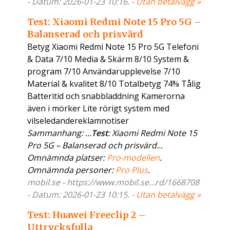
- Datum: 2026-01-23 10:16. -
Utan betalvägg »
Test: Xiaomi Redmi Note 15 Pro 5G –
Balanserad och prisvärd
Betyg Xiaomi Redmi Note 15 Pro 5G Telefoni
& Data 7/10 Media & Skärm 8/10 System &
program 7/10 Användarupplevelse 7/10
Material & kvalitet 8/10 Totalbetyg 74% Tålig
Batteritid och snabbladdning Kamerorna
även i mörker Lite rörigt system med
vilseledandereklamnotiser
Sammanhang: ...
Test
: Xiaomi Redmi Note 15
Pro 5G – Balanserad och prisvärd...
Omnämnda platser:
Pro-modellen
.
Omnämnda personer:
Pro Plus
.
mobil.se - https://www.mobil.se...rd/1668708
- Datum: 2026-01-23 10:15. -
Utan betalvägg »
Test: Huawei Freeclip 2 –
Uttrycksfulla