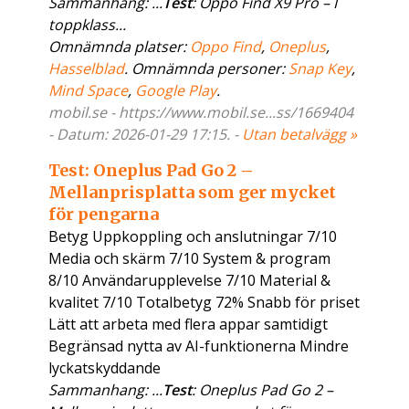
Sammanhang: ...
Test
: Oppo Find X9 Pro – I
toppklass...
Omnämnda platser:
Oppo Find
,
Oneplus
,
Hasselblad
. Omnämnda personer:
Snap Key
,
Mind Space
,
Google Play
.
mobil.se - https://www.mobil.se...ss/1669404
- Datum: 2026-01-29 17:15. -
Utan betalvägg »
Test: Oneplus Pad Go 2 –
Mellanprisplatta som ger mycket
för pengarna
Betyg Uppkoppling och anslutningar 7/10
Media och skärm 7/10 System & program
8/10 Användarupplevelse 7/10 Material &
kvalitet 7/10 Totalbetyg 72% Snabb för priset
Lätt att arbeta med flera appar samtidigt
Begränsad nytta av AI-funktionerna Mindre
lyckatskyddande
Sammanhang: ...
Test
: Oneplus Pad Go 2 –