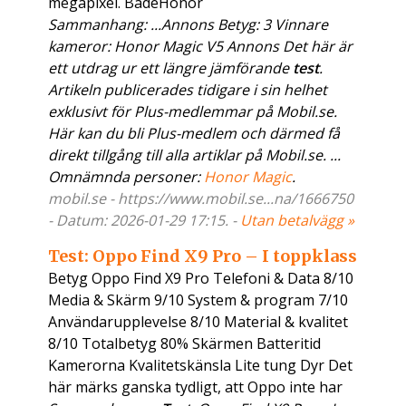
megapixel. BådeHonor
Sammanhang: ...Annons Betyg: 3 Vinnare
kameror: Honor Magic V5 Annons Det här är
ett utdrag ur ett längre jämförande
test
.
Artikeln publicerades tidigare i sin helhet
exklusivt för Plus-medlemmar på Mobil.se.
Här kan du bli Plus-medlem och därmed få
direkt tillgång till alla artiklar på Mobil.se. ...
Omnämnda personer:
Honor Magic
.
mobil.se - https://www.mobil.se...na/1666750
- Datum: 2026-01-29 17:15. -
Utan betalvägg »
Test: Oppo Find X9 Pro – I toppklass
Betyg Oppo Find X9 Pro Telefoni & Data 8/10
Media & Skärm 9/10 System & program 7/10
Användarupplevelse 8/10 Material & kvalitet
8/10 Totalbetyg 80% Skärmen Batteritid
Kamerorna Kvalitetskänsla Lite tung Dyr Det
här märks ganska tydligt, att Oppo inte har