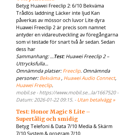
Betyg Huawei Freeclip 2: 6/10 Bekväma
Trådlös laddning Läcker inte ljud Kan
påverkas av mössor och luvor Lite dyra
Huawei Freeclip 2 är precis som namnet
antyder en vidareutveckling av föregångarna
som vi testade för snart två år sedan. Sedan
dess har
Sammanhang: ...
Test
: Huawei Freeclip 2 –
Uttrycksfulla...
Omnämnda platser:
Freeclip
. Omnämnda
personer:
Bekväma
,
Huawei Audio Connect
,
Huawei Freeclip
.
mobil.se - https://www.mobil.se...la/1667520 -
Datum: 2026-01-22 09:15. -
Utan betalvägg »
Test: Honor Magic 8 Lite –
Supertålig och smidig
Betyg Telefoni & Data 7/10 Media & Skärm
7/10 System & program 7/10