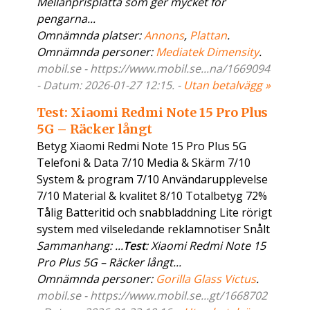
Mellanprisplatta som ger mycket för
pengarna...
Omnämnda platser:
Annons
,
Plattan
.
Omnämnda personer:
Mediatek Dimensity
.
mobil.se - https://www.mobil.se...na/1669094
- Datum: 2026-01-27 12:15. -
Utan betalvägg »
Test: Xiaomi Redmi Note 15 Pro Plus
5G – Räcker långt
Betyg Xiaomi Redmi Note 15 Pro Plus 5G
Telefoni & Data 7/10 Media & Skärm 7/10
System & program 7/10 Användarupplevelse
7/10 Material & kvalitet 8/10 Totalbetyg 72%
Tålig Batteritid och snabbladdning Lite rörigt
system med vilseledande reklamnotiser Snålt
Sammanhang: ...
Test
: Xiaomi Redmi Note 15
Pro Plus 5G – Räcker långt...
Omnämnda personer:
Gorilla Glass Victus
.
mobil.se - https://www.mobil.se...gt/1668702