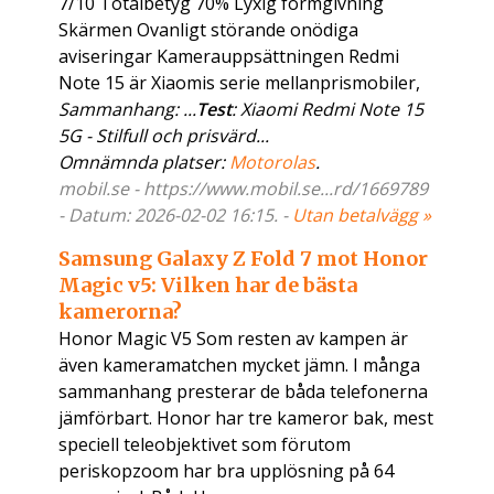
7/10 Totalbetyg 70% Lyxig formgivning
Skärmen Ovanligt störande onödiga
aviseringar Kamerauppsättningen Redmi
Note 15 är Xiaomis serie mellanprismobiler,
Sammanhang: ...
Test
: Xiaomi Redmi Note 15
5G - Stilfull och prisvärd...
Omnämnda platser:
Motorolas
.
mobil.se - https://www.mobil.se...rd/1669789
- Datum: 2026-02-02 16:15. -
Utan betalvägg »
Samsung Galaxy Z Fold 7 mot Honor
Magic v5: Vilken har de bästa
kamerorna?
Honor Magic V5 Som resten av kampen är
även kameramatchen mycket jämn. I många
sammanhang presterar de båda telefonerna
jämförbart. Honor har tre kameror bak, mest
speciell teleobjektivet som förutom
periskopzoom har bra upplösning på 64