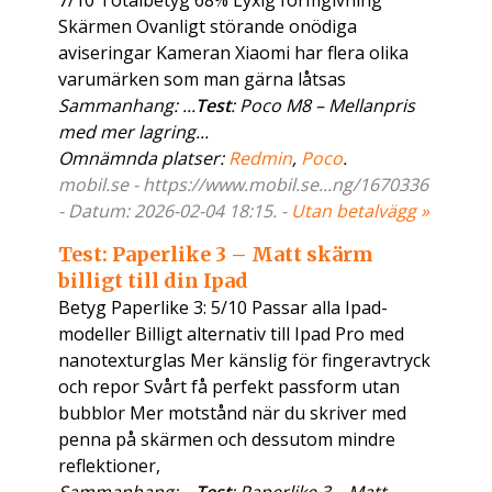
7/10 Totalbetyg 68% Lyxig formgivning
Skärmen Ovanligt störande onödiga
aviseringar Kameran Xiaomi har flera olika
varumärken som man gärna låtsas
Sammanhang: ...
Test
: Poco M8 – Mellanpris
med mer lagring...
Omnämnda platser:
Redmin
,
Poco
.
mobil.se - https://www.mobil.se...ng/1670336
- Datum: 2026-02-04 18:15. -
Utan betalvägg »
Test: Paperlike 3 – Matt skärm
billigt till din Ipad
Betyg Paperlike 3: 5/10 Passar alla Ipad-
modeller Billigt alternativ till Ipad Pro med
nanotexturglas Mer känslig för fingeravtryck
och repor Svårt få perfekt passform utan
bubblor Mer motstånd när du skriver med
penna på skärmen och dessutom mindre
reflektioner,