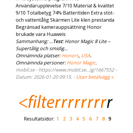
Användarupplevelse 7/10 Material & kvalitet
9/10 Totalbetyg 74% Batteritiden Extra stöt-
och vattentålig Skärmen Lite klen prestanda
Begränsad kamerauppsättning Honor
brukade vara Huaweis
Sammanhang: ...
Test
: Honor Magic 8 Lite –
Supertålig och smidig...
Omnämnda platser:
Honors
,
USA
.
Omnämnda personer:
Honor Magic
.
mobil.se - https://www.mobil.se...ig/1667552 -
Datum: 2026-01-20 09:15. -
Utan betalvägg »
Resultatsidor:
1
2
3
4
5
6
7
8
9