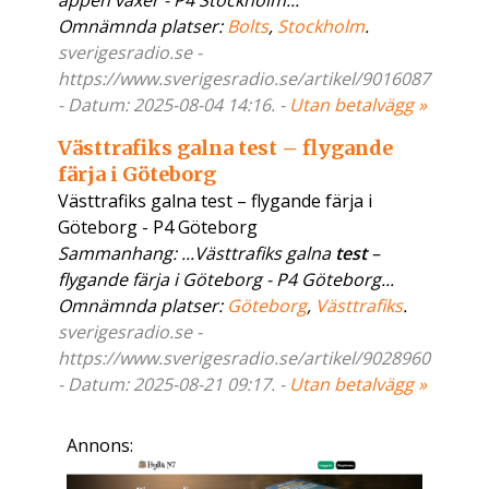
appen växer - P4 Stockholm...
Omnämnda platser:
Bolts
,
Stockholm
.
sverigesradio.se -
https://www.sverigesradio.se/artikel/9016087
- Datum: 2025-08-04 14:16. -
Utan betalvägg »
Västtrafiks galna test – flygande
färja i Göteborg
Västtrafiks galna test – flygande färja i
Göteborg - P4 Göteborg
Sammanhang: ...Västtrafiks galna
test
–
flygande färja i Göteborg - P4 Göteborg...
Omnämnda platser:
Göteborg
,
Västtrafiks
.
sverigesradio.se -
https://www.sverigesradio.se/artikel/9028960
- Datum: 2025-08-21 09:17. -
Utan betalvägg »
Annons: