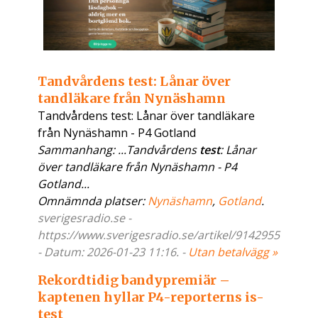
Tandvårdens test: Lånar över
tandläkare från Nynäshamn
Tandvårdens test: Lånar över tandläkare
från Nynäshamn - P4 Gotland
Sammanhang: ...Tandvårdens
test
: Lånar
över tandläkare från Nynäshamn - P4
Gotland...
Omnämnda platser:
Nynäshamn
,
Gotland
.
sverigesradio.se -
https://www.sverigesradio.se/artikel/9142955
- Datum: 2026-01-23 11:16. -
Utan betalvägg »
Rekordtidig bandypremiär –
kaptenen hyllar P4-reporterns is-
test