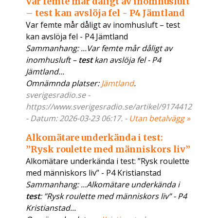
Var femte mår dåligt av inomhusluft
– test kan avslöja fel - P4 Jämtland
Var femte mår dåligt av inomhusluft – test
kan avslöja fel - P4 Jämtland
Sammanhang: ...Var femte mår dåligt av
inomhusluft –
test
kan avslöja fel - P4
Jämtland...
Omnämnda platser:
Jämtland
.
sverigesradio.se -
https://www.sverigesradio.se/artikel/9174412
- Datum: 2026-03-23 06:17. -
Utan betalvägg »
Alkomätare underkända i test:
”Rysk roulette med människors liv”
Alkomätare underkända i test: ”Rysk roulette
med människors liv” - P4 Kristianstad
Sammanhang: ...Alkomätare underkända i
test
: ”Rysk roulette med människors liv” - P4
Kristianstad...