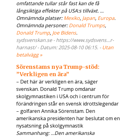
omfattande tullar står fast kan de få
långsiktiga effekter på USA:s tillväxt. ...
Omnämnda platser:
Mexiko
,
Japan
,
Europa
.
Omnämnda personer:
Donald Trumps
,
Donald Trump
,
Joe Bidens
.
sydsvenskan.se - https://www.sydsvens...r-
harnast/ - Datum: 2025-08-10 06:15. -
Utan
betalvägg »
Sörenstams nya Trump-stöd:
”Verkligen en ära”
– Det här är verkligen en ära, säger
svenskan. Donald Trump omdanar
skolgymnastiken i USA och i centrum för
förändringen står en svensk idrottslegendar
– golfaren Annika Sörenstam. Den
amerikanska presidenten har beslutat om en
nysatsning på skolgymnastik
Sammanhang: ...Den amerikanska