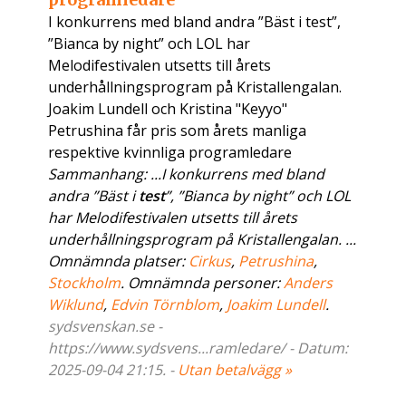
I konkurrens med bland andra ”Bäst i test”,
”Bianca by night” och LOL har
Melodifestivalen utsetts till årets
underhållningsprogram på Kristallengalan.
Joakim Lundell och Kristina "Keyyo"
Petrushina får pris som årets manliga
respektive kvinnliga programledare
Sammanhang: ...I konkurrens med bland
andra ”Bäst i
test
”, ”Bianca by night” och LOL
har Melodifestivalen utsetts till årets
underhållningsprogram på Kristallengalan. ...
Omnämnda platser:
Cirkus
,
Petrushina
,
Stockholm
. Omnämnda personer:
Anders
Wiklund
,
Edvin Törnblom
,
Joakim Lundell
.
sydsvenskan.se -
https://www.sydsvens...ramledare/ - Datum:
2025-09-04 21:15. -
Utan betalvägg »