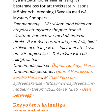
nya matsalsmöbler eller en säng. Vi
bestämde oss för att trycktesta Nilssons
Möbler och Inredning i Svedala med två
Mystery Shoppers.
Sammanhang: ...När vi kom med idéen om
att göra ett mystery shopper
test
så
skrattade han och var med på noterna
direkt. Vi var överens om att ge en ärlig bild i
artikeln och han gav oss full frihet att skriva
om vår upplevelse. – Det måste vara på
riktigt, sa han. ...
Omnämnda platser:
Öppna
,
Apeloga
,
Ekens
.
Omnämnda personer:
Gunnel Henriksson
,
Sandra Hansen
,
Michael Persson
.
sydsvenskan.se - https://www.sydsvens...ns-
mobler/ - Datum: 2025-09-19 12:15. -
Utan
betalvägg »
Keyyo årets kvinnliga
programledare