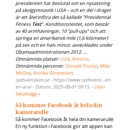
presidenten har beslutat om en nysatsning
på skolgymnastik i USA – och en del i draget
är att återinföra det så kallade ”Presidential
Fitness
Test
”. Konditionstestet, som består
av 40 armhävningar, 10 ”pull-ups” och att
springa en amerikansk mile (1,6 kilometer)
på sex och en halv minut, avvecklades under
Obamaadministrationen 2012. ...
Omnämnda platser:
USA
,
Annons
.
Omnämnda personer:
Donald Trump
,
Mike
McGee
,
Annika Sörenstam
.
sydsvenskan.se - https://www.sydsvens...en-
en-ara/ - Datum: 2025-08-01 09:15. -
Utan
betalvägg »
Så kommer Facebook åt hela din
kamerarulle
Så kommer Facebook åt hela din kamerarulle
En ny funktion i Facebook gör att appen kan