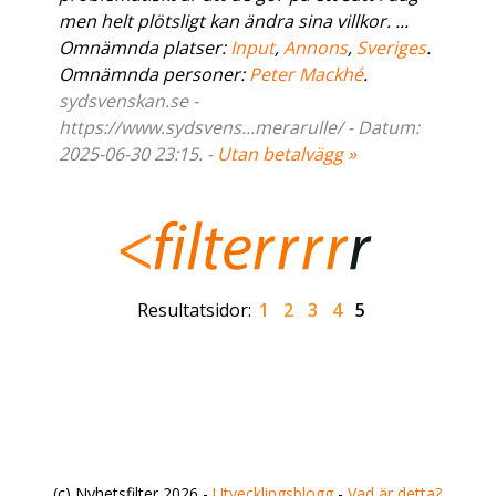
men helt plötsligt kan ändra sina villkor. ...
Omnämnda platser:
Input
,
Annons
,
Sveriges
.
Omnämnda personer:
Peter Mackhé
.
sydsvenskan.se -
https://www.sydsvens...merarulle/ - Datum:
2025-06-30 23:15. -
Utan betalvägg »
Resultatsidor:
1
2
3
4
5
(c) Nyhetsfilter 2026 -
Utvecklingsblogg
-
Vad är detta?