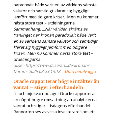
paradoxalt både varit en av världens sämsta
valutor och samtidigt klarat sig hyggligt
jämfört med tidigare kriser. Men nu kommer
nästa stora test – utdelningarna.
Sammanhang: ...När världen skräms av
Irankriget har kronan paradoxalt både varit
en av världens sämsta valutor och samtidigt
klarat sig hyggligt jämfört med tidigare
kriser. Men nu kommer nästa stora
test
–
utdelningarna....
di.se - https://www.di.se/an...de-kronan/ -
Datum: 2026-03-23 13:18. -
Utan betalvägg »
Oracle rapporterar högre intäkter än
väntat – stiger i efterhandeln
It- och mjukvarubolaget Oracle rapporterar
en något högre omsättning än analytikerna
väntat och stiger i tisdagens efterhandel.
Rapporten ses av vissa investerare som ett