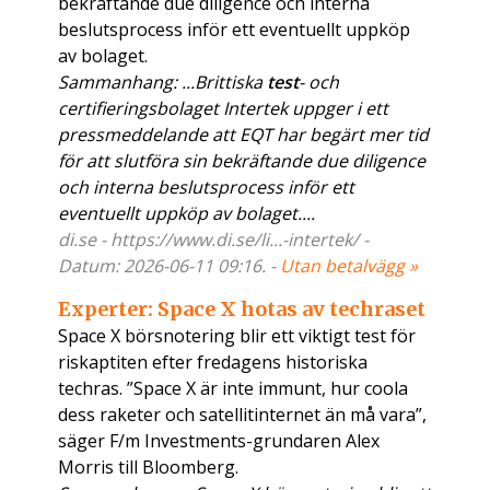
bekräftande due diligence och interna
beslutsprocess inför ett eventuellt uppköp
av bolaget.
Sammanhang: ...Brittiska
test
- och
certifieringsbolaget Intertek uppger i ett
pressmeddelande att EQT har begärt mer tid
för att slutföra sin bekräftande due diligence
och interna beslutsprocess inför ett
eventuellt uppköp av bolaget....
di.se - https://www.di.se/li...-intertek/ -
Datum: 2026-06-11 09:16. -
Utan betalvägg »
Experter: Space X hotas av techraset
Space X börsnotering blir ett viktigt test för
riskaptiten efter fredagens historiska
techras. ”Space X är inte immunt, hur coola
dess raketer och satellitinternet än må vara”,
säger F/m Investments-grundaren Alex
Morris till Bloomberg.