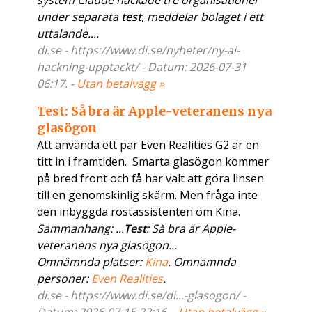
system Claude hackade tre organisationer
under separata
test
, meddelar bolaget i ett
uttalande....
di.se - https://www.di.se/nyheter/ny-ai-
hackning-upptackt/ - Datum: 2026-07-31
06:17. -
Utan betalvägg »
Test: Så bra är Apple-veteranens nya
glasögon
Att använda ett par Even Realities G2 är en
titt in i framtiden. Smarta glasögon kommer
på bred front och få har valt att göra linsen
till en genomskinlig skärm. Men fråga inte
den inbyggda röstassistenten om Kina.
Sammanhang: ...
Test
: Så bra är Apple-
veteranens nya glasögon...
Omnämnda platser:
Kina
. Omnämnda
personer:
Even Realities
.
di.se - https://www.di.se/di...-glasogon/ -