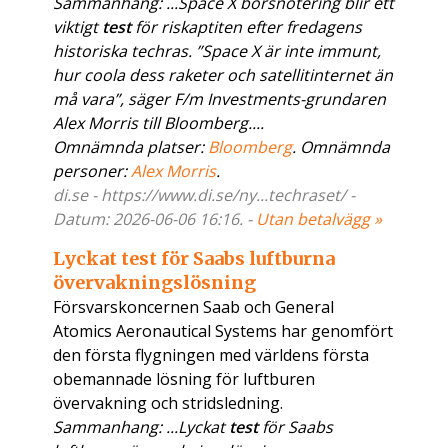
Sammanhang: ...Space X börsnotering blir ett
viktigt
test
för riskaptiten efter fredagens
historiska techras. ”Space X är inte immunt,
hur coola dess raketer och satellitinternet än
må vara”, säger F/m Investments-grundaren
Alex Morris till Bloomberg....
Omnämnda platser:
Bloomberg
. Omnämnda
personer:
Alex Morris
.
di.se - https://www.di.se/ny...techraset/ -
Datum: 2026-06-06 16:16. -
Utan betalvägg »
Lyckat test för Saabs luftburna
övervakningslösning
Försvarskoncernen Saab och General
Atomics Aeronautical Systems har genomfört
den första flygningen med världens första
obemannade lösning för luftburen
övervakning och stridsledning.
Sammanhang: ...Lyckat
test
för Saabs