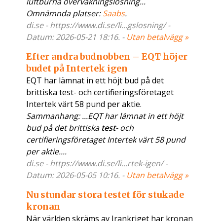
luftburna övervakningslösning...
Omnämnda platser:
Saabs
.
di.se - https://www.di.se/li...gslosning/ -
Datum: 2026-05-21 18:16. -
Utan betalvägg »
Efter andra budnobben – EQT höjer
budet på Intertek igen
EQT har lämnat in ett höjt bud på det
brittiska test- och certifieringsföretaget
Intertek värt 58 pund per aktie.
Sammanhang: ...EQT har lämnat in ett höjt
bud på det brittiska
test
- och
certifieringsföretaget Intertek värt 58 pund
per aktie....
di.se - https://www.di.se/li...rtek-igen/ -
Datum: 2026-05-05 10:16. -
Utan betalvägg »
Nu stundar stora testet för stukade
kronan
När världen skräms av Irankriget har kronan