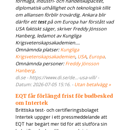
förmåga, industri- och handelskapacitet,
diplomatisk uthållighet och teknologisk tillit
om alliansen förblir trovärdig. Ankara blir
därför ett
test
på om Europa har förstått vad
USA faktiskt säger, skriver Freddy Jönsson
Hanberg, ledamot av Kungliga
Krigsvetenskapsakademien....
Omnämnda platser:
Kungliga
Krigsvetenskapsakademien
,
USA
,
Europa
.
Omnämnda personer:
Freddy Jönsson
Hanberg
.
di.se - https://www.di.se/de...-usa-vill/ -
Datum: 2026-07-05 15:16. -
Utan betalvägg »
EQT får förlängd frist för budbesked
om Intertek
Brittiska test- och certifieringsbolaget
Intertek uppger i ett pressmeddelande att
EQT har begärt mer tid för att slutföra sin