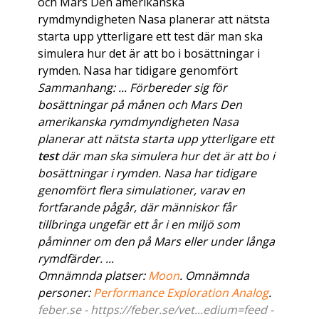
och Mars Den amerikanska
rymdmyndigheten Nasa planerar att nätsta
starta upp ytterligare ett test där man ska
simulera hur det är att bo i bosättningar i
rymden. Nasa har tidigare genomfört
Sammanhang: ... Förbereder sig för
bosättningar på månen och Mars Den
amerikanska rymdmyndigheten Nasa
planerar att nätsta starta upp ytterligare ett
test
där man ska simulera hur det är att bo i
bosättningar i rymden. Nasa har tidigare
genomfört flera simulationer, varav en
fortfarande pågår, där människor får
tillbringa ungefär ett år i en miljö som
påminner om den på Mars eller under långa
rymdfärder. ...
Omnämnda platser:
Moon
. Omnämnda
personer:
Performance Exploration Analog
.
feber.se - https://feber.se/vet...edium=feed -