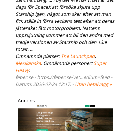
Sammanhang: ... Följ det live här I natt är det
dags för SpaceX att försöka skjuta upp
Starship igen, något som sker efter att man
fick ställa in förra veckans
test
efter att deras
jätteraket fått motorproblem. Nattens
uppskjutning kommer att bli den andra med
tredje versionen av Starship och den 13:e
totalt. ...
Omnämnda platser:
The Launchpad
,
Mexikanska
. Omnämnda personer:
Super
Heavy
.
feber.se - https://feber.se/vet...edium=feed -
Datum: 2026-07-24 12:17. -
Utan betalvägg »
Annons: