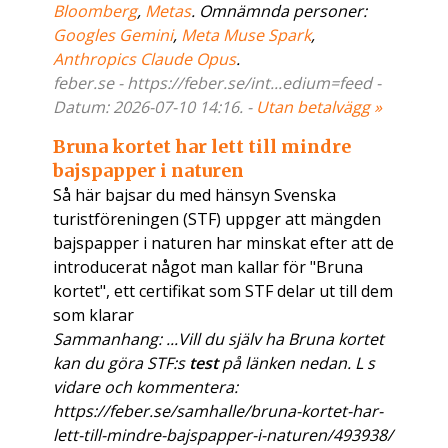
Bloomberg
,
Metas
. Omnämnda personer:
Googles Gemini
,
Meta Muse Spark
,
Anthropics Claude Opus
.
feber.se - https://feber.se/int...edium=feed -
Datum: 2026-07-10 14:16. -
Utan betalvägg »
Bruna kortet har lett till mindre
bajspapper i naturen
Så här bajsar du med hänsyn Svenska
turistföreningen (STF) uppger att mängden
bajspapper i naturen har minskat efter att de
introducerat något man kallar för "Bruna
kortet", ett certifikat som STF delar ut till dem
som klarar
Sammanhang: ...Vill du själv ha Bruna kortet
kan du göra STF:s
test
på länken nedan. L s
vidare och kommentera:
https://feber.se/samhalle/bruna-kortet-har-
lett-till-mindre-bajspapper-i-naturen/493938/