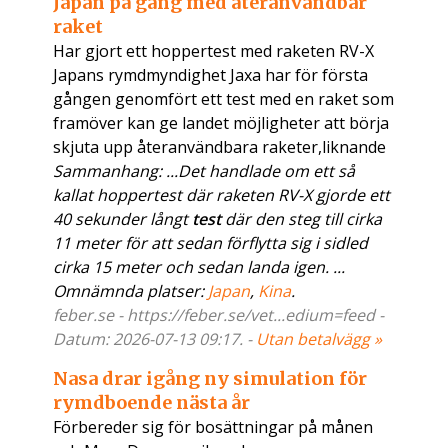
Japan på gång med återanvändbar
raket
Har gjort ett hoppertest med raketen RV-X
Japans rymdmyndighet Jaxa har för första
gången genomfört ett test med en raket som
framöver kan ge landet möjligheter att börja
skjuta upp återanvändbara raketer,liknande
Sammanhang: ...Det handlade om ett så
kallat hoppertest där raketen RV-X gjorde ett
40 sekunder långt
test
där den steg till cirka
11 meter för att sedan förflytta sig i sidled
cirka 15 meter och sedan landa igen. ...
Omnämnda platser:
Japan
,
Kina
.
feber.se - https://feber.se/vet...edium=feed -
Datum: 2026-07-13 09:17. -
Utan betalvägg »
Nasa drar igång ny simulation för
rymdboende nästa år
Förbereder sig för bosättningar på månen