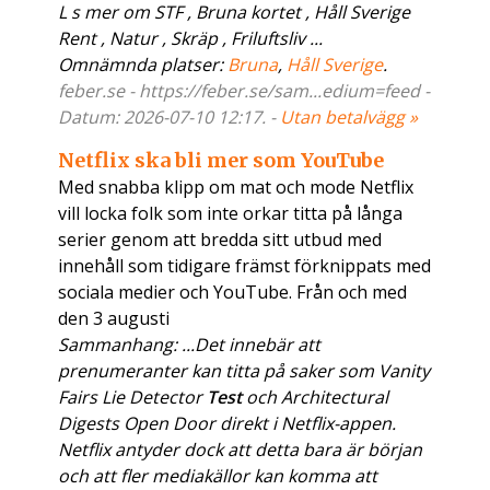
L s mer om STF , Bruna kortet , Håll Sverige
Rent , Natur , Skräp , Friluftsliv ...
Omnämnda platser:
Bruna
,
Håll Sverige
.
feber.se - https://feber.se/sam...edium=feed -
Datum: 2026-07-10 12:17. -
Utan betalvägg »
Netflix ska bli mer som YouTube
Med snabba klipp om mat och mode Netflix
vill locka folk som inte orkar titta på långa
serier genom att bredda sitt utbud med
innehåll som tidigare främst förknippats med
sociala medier och YouTube. Från och med
den 3 augusti
Sammanhang: ...Det innebär att
prenumeranter kan titta på saker som Vanity
Fairs Lie Detector
Test
och Architectural
Digests Open Door direkt i Netflix-appen.
Netflix antyder dock att detta bara är början
och att fler mediakällor kan komma att