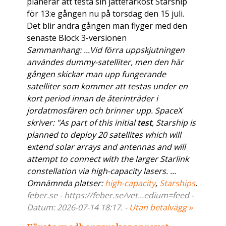
planerar att testa sin jättefarkost Starship
för 13:e gången nu på torsdag den 15 juli.
Det blir andra gången man flyger med den
senaste Block 3-versionen
Sammanhang: ...Vid förra uppskjutningen
användes dummy-satelliter, men den här
gången skickar man upp fungerande
satelliter som kommer att testas under en
kort period innan de återinträder i
jordatmosfären och brinner upp. SpaceX
skriver: "As part of this initial
test
, Starship is
planned to deploy 20 satellites which will
extend solar arrays and antennas and will
attempt to connect with the larger Starlink
constellation via high-capacity lasers. ...
Omnämnda platser:
high-capacity
,
Starships
.
feber.se - https://feber.se/vet...edium=feed -
Datum: 2026-07-14 18:17. -
Utan betalvägg »