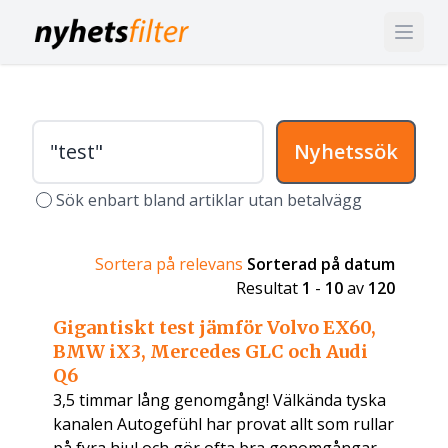
Nyhetssök
Sök enbart bland artiklar utan betalvägg
Sortera på relevans
Sorterad på datum
Resultat
1
-
10
av
120
Gigantiskt test jämför Volvo EX60,
BMW iX3, Mercedes GLC och Audi
Q6
3,5 timmar lång genomgång! Välkända tyska
kanalen Autogefühl har provat allt som rullar