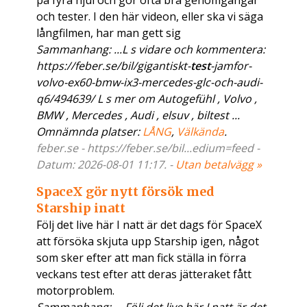
på fyra hjul och gör ofta bra genomgångar
och tester. I den här videon, eller ska vi säga
långfilmen, har man gett sig
Sammanhang: ...L s vidare och kommentera:
https://feber.se/bil/gigantiskt-
test
-jamfor-
volvo-ex60-bmw-ix3-mercedes-glc-och-audi-
q6/494639/ L s mer om Autogefühl , Volvo ,
BMW , Mercedes , Audi , elsuv , biltest ...
Omnämnda platser:
LÅNG
,
Välkända
.
feber.se - https://feber.se/bil...edium=feed -
Datum: 2026-08-01 11:17. -
Utan betalvägg »
SpaceX gör nytt försök med
Starship inatt
Följ det live här I natt är det dags för SpaceX
att försöka skjuta upp Starship igen, något
som sker efter att man fick ställa in förra
veckans test efter att deras jätteraket fått
motorproblem.