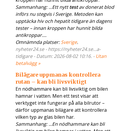
kroppen har hunnit bilda antikroppar.
Sammanhang: ...Ett nytt
test
av donerat blod
införs nu stegvis i Sverige. Metoden kan
upptäcka hiv och hepatit tidigare än dagens
tester – innan kroppen har hunnit bilda
antikroppar....
Omnämnda platser:
Sverige
.
nyheter24.se - https://nyheter24.se...a-
tidigare - Datum: 2026-08-02 10:16. -
Utan
betalvägg »
Bilägare uppmanas kontrollera
rutan – kan bli livsviktigt
En nödhammare kan bli livsviktig om bilen
hamnar i vatten. Men ett test visar att
verktyget inte fungerar på alla bilrutor –
därför uppmanas bilägare att kontrollera
vilken typ av glas bilen har.
Sammanhang: ...En nödhammare kan bli