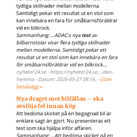
tydliga skillnader mellan modellerna.
Samtidigt pekar ett resultat ut en stol som
kan innebära en fara för småbarnsföräldrar
vid en bilkrock.
Sammanhang: ...ADAC:s nya
test
av
bilbarnstolar visar flera tydliga skillnader
mellan modellerna. Samtidigt pekar ett
resultat ut en stol som kan innebära en fara
för småbarnsföräldrar vid en bilkrock....
nyheter24.se - https://nyheter24.se...-den-
hemma - Datum: 2026-05-27 08:16. -
Utan
betalvägg »
Nya draget mot bilfällan – ska
avslöja fel innan köp
Att bedöma skicket på en begagnad bil är
enklare sagt än gjort. Nu presenteras ett
test som ska hjälpa inför affären.
Sammanhang: ...Att bedöma skicket på en