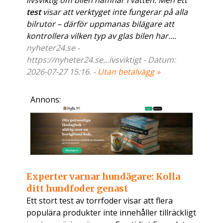
livsviktig om bilen hamnar i vatten. Men ett
test
visar att verktyget inte fungerar på alla
bilrutor – därför uppmanas bilägare att
kontrollera vilken typ av glas bilen har....
nyheter24.se -
https://nyheter24.se...ivsviktigt - Datum:
2026-07-27 15:16. -
Utan betalvägg »
Annons:
Experter varnar hundägare: Kolla
ditt hundfoder genast
Ett stort test av torrfoder visar att flera
populära produkter inte innehåller tillräckligt