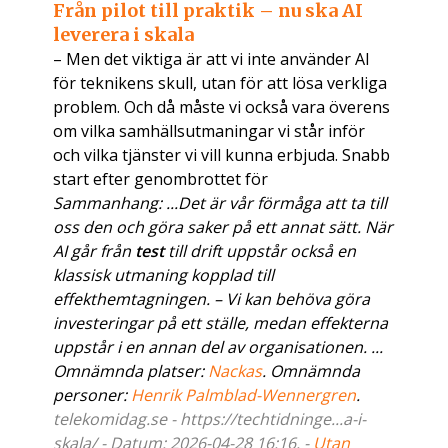
Från pilot till praktik – nu ska AI
leverera i skala
– Men det viktiga är att vi inte använder AI
för teknikens skull, utan för att lösa verkliga
problem. Och då måste vi också vara överens
om vilka samhällsutmaningar vi står inför
och vilka tjänster vi vill kunna erbjuda. Snabb
start efter genombrottet för
Sammanhang: ...Det är vår förmåga att ta till
oss den och göra saker på ett annat sätt. När
AI går från
test
till drift uppstår också en
klassisk utmaning kopplad till
effekthemtagningen. – Vi kan behöva göra
investeringar på ett ställe, medan effekterna
uppstår i en annan del av organisationen. ...
Omnämnda platser:
Nackas
. Omnämnda
personer:
Henrik Palmblad-Wennergren
.
telekomidag.se - https://techtidninge...a-i-
skala/ - Datum: 2026-04-28 16:16. -
Utan