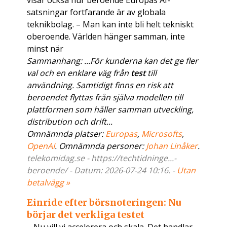
visar också hur beroende Europas AI-
satsningar fortfarande är av globala
teknikbolag. – Man kan inte bli helt tekniskt
oberoende. Världen hänger samman, inte
minst när
Sammanhang: ...För kunderna kan det ge fler
val och en enklare väg från
test
till
användning. Samtidigt finns en risk att
beroendet flyttas från själva modellen till
plattformen som håller samman utveckling,
distribution och drift...
Omnämnda platser:
Europas
,
Microsofts
,
OpenAI
. Omnämnda personer:
Johan Linåker
.
telekomidag.se - https://techtidninge...-
beroende/ - Datum: 2026-07-24 10:16. -
Utan
betalvägg »
Einride efter börsnoteringen: Nu
börjar det verkliga testet