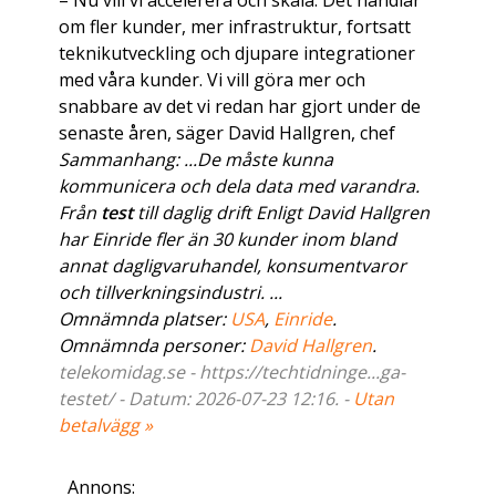
– Nu vill vi accelerera och skala. Det handlar
om fler kunder, mer infrastruktur, fortsatt
teknikutveckling och djupare integrationer
med våra kunder. Vi vill göra mer och
snabbare av det vi redan har gjort under de
senaste åren, säger David Hallgren, chef
Sammanhang: ...De måste kunna
kommunicera och dela data med varandra.
Från
test
till daglig drift Enligt David Hallgren
har Einride fler än 30 kunder inom bland
annat dagligvaruhandel, konsumentvaror
och tillverkningsindustri. ...
Omnämnda platser:
USA
,
Einride
.
Omnämnda personer:
David Hallgren
.
telekomidag.se - https://techtidninge...ga-
testet/ - Datum: 2026-07-23 12:16. -
Utan
betalvägg »
Annons: