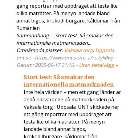
gäng reportrar med uppdraget att testa lite
olika maträtter. På menyn landade bland
annat bigos, krokodilburgare, kåldomar från
Rumänien
Sammanhang: ...Stort
test
: Så smakar den
internationella matmarknaden...
Omnämnda platser:
Vaksala torg
,
Uppsala
.
unt.se - https://www.unt.se/n...a/re7yk0wj -
Datum: 2025-09-17 21:16. -
Utan betalvägg »
Stort test: Så smakar den
internationella matmarknaden
Inte hela världen – men ett gäng länder är
ändå närvarande på matmarknaden på
Vaksala torg i Uppsala. UNT skickade ner
ett gäng reportrar med uppdraget att
testa lite olika maträtter. På menyn
landade bland annat bigos,
krokodilburgare, kåldomar från