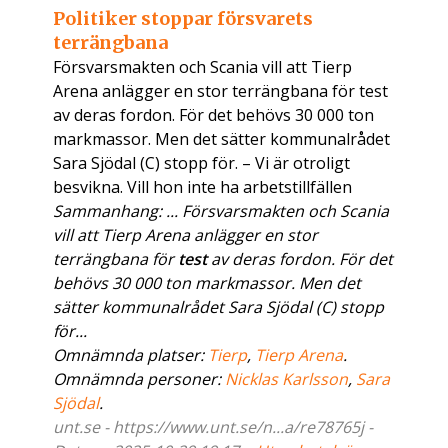
Politiker stoppar försvarets
terrängbana
Försvarsmakten och Scania vill att Tierp
Arena anlägger en stor terrängbana för test
av deras fordon. För det behövs 30 000 ton
markmassor. Men det sätter kommunalrådet
Sara Sjödal (C) stopp för. – Vi är otroligt
besvikna. Vill hon inte ha arbetstillfällen
Sammanhang: ... Försvarsmakten och Scania
vill att Tierp Arena anlägger en stor
terrängbana för
test
av deras fordon. För det
behövs 30 000 ton markmassor. Men det
sätter kommunalrådet Sara Sjödal (C) stopp
för...
Omnämnda platser:
Tierp
,
Tierp Arena
.
Omnämnda personer:
Nicklas Karlsson
,
Sara
Sjödal
.
unt.se - https://www.unt.se/n...a/re78765j -