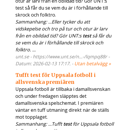
otur är larv från en obildad tid? Gör UNT:s
test så får du se vem du är i förhållande till
skrock och folktro.
Sammanhang: ...Eller tycker du att
vidskepelse och tro på tur och otur är larv
från en obildad tid? Gör UNT:s
test
så får du
se vem du är i förhållande till skrock och
folktro. ...
unt.se - https://www.unt.se/n...-/lqmpq88r -
Datum: 2026-02-13 17:17. -
Utan betalvägg »
Tufft test för Uppsala fotboll i
allsvenska premiären
Uppsala fotboll är tillbaka i damallsvenskan
och under fredagen släpptes det
damallsvenska spelschemat. I premiären
väntar en tuff utmaning direkt när de ställs
mot topplaget.
Sammanhang: ...Tufft
test
för Uppsala fotboll