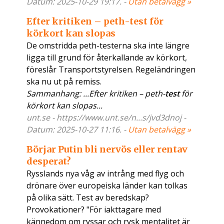
Datum: 2025-10-29 19:17. -
Utan betalvägg »
Efter kritiken – peth-test för
körkort kan slopas
De omstridda peth-testerna ska inte längre
ligga till grund för återkallande av körkort,
föreslår Transportstyrelsen. Regeländringen
ska nu ut på remiss.
Sammanhang: ...Efter kritiken – peth-
test
för
körkort kan slopas...
unt.se - https://www.unt.se/n...s/jvd3dnoj -
Datum: 2025-10-27 11:16. -
Utan betalvägg »
Börjar Putin bli nervös eller rentav
desperat?
Rysslands nya våg av intrång med flyg och
drönare över europeiska länder kan tolkas
på olika sätt. Test av beredskap?
Provokationer? "För iakttagare med
kännedom om ryssar och rysk mentalitet är