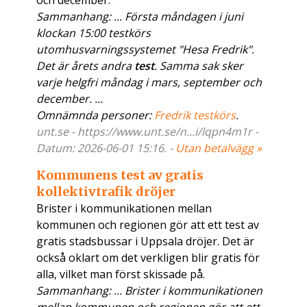
och december.
Sammanhang: ... Första måndagen i juni
klockan 15:00 testkörs
utomhusvarningssystemet "Hesa Fredrik".
Det är årets andra
test
. Samma sak sker
varje helgfri måndag i mars, september och
december. ...
Omnämnda personer:
Fredrik testkörs
.
unt.se - https://www.unt.se/n...i/lqpn4m1r -
Datum: 2026-06-01 15:16. -
Utan betalvägg »
Kommunens test av gratis
kollektivtrafik dröjer
Brister i kommunikationen mellan
kommunen och regionen gör att ett test av
gratis stadsbussar i Uppsala dröjer. Det är
också oklart om det verkligen blir gratis för
alla, vilket man först skissade på.
Sammanhang: ... Brister i kommunikationen