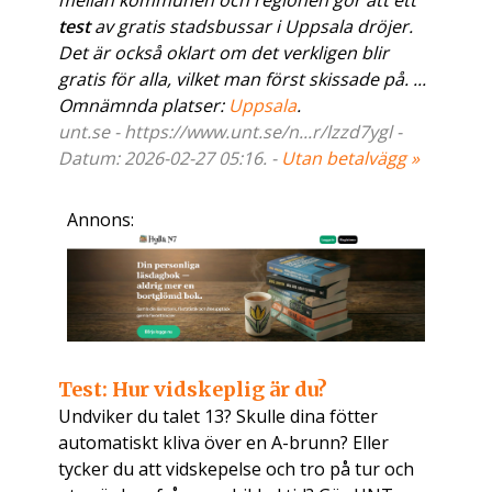
mellan kommunen och regionen gör att ett
test
av gratis stadsbussar i Uppsala dröjer.
Det är också oklart om det verkligen blir
gratis för alla, vilket man först skissade på. ...
Omnämnda platser:
Uppsala
.
unt.se - https://www.unt.se/n...r/lzzd7ygl -
Datum: 2026-02-27 05:16. -
Utan betalvägg »
Annons:
Test: Hur vidskeplig är du?
Undviker du talet 13? Skulle dina fötter
automatiskt kliva över en A-brunn? Eller
tycker du att vidskepelse och tro på tur och