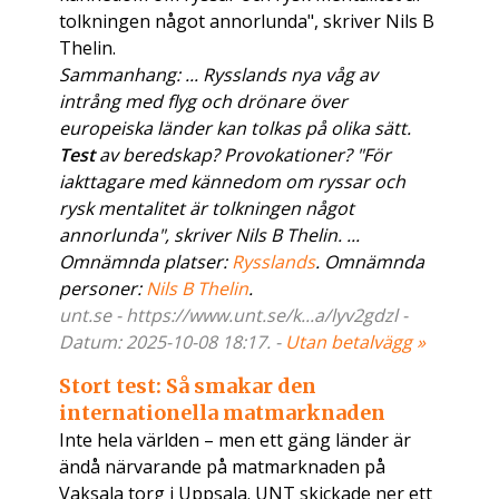
tolkningen något annorlunda", skriver Nils B
Thelin.
Sammanhang: ... Rysslands nya våg av
intrång med flyg och drönare över
europeiska länder kan tolkas på olika sätt.
Test
av beredskap? Provokationer? "För
iakttagare med kännedom om ryssar och
rysk mentalitet är tolkningen något
annorlunda", skriver Nils B Thelin. ...
Omnämnda platser:
Rysslands
. Omnämnda
personer:
Nils B Thelin
.
unt.se - https://www.unt.se/k...a/lyv2gdzl -
Datum: 2025-10-08 18:17. -
Utan betalvägg »
Stort test: Så smakar den
internationella matmarknaden
Inte hela världen – men ett gäng länder är
ändå närvarande på matmarknaden på
Vaksala torg i Uppsala. UNT skickade ner ett