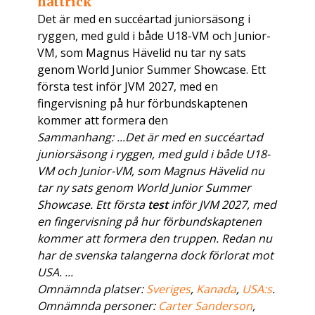
hattrick
Det är med en succéartad juniorsäsong i
ryggen, med guld i både U18-VM och Junior-
VM, som Magnus Hävelid nu tar ny sats
genom World Junior Summer Showcase. Ett
första test inför JVM 2027, med en
fingervisning på hur förbundskaptenen
kommer att formera den
Sammanhang: ...Det är med en succéartad
juniorsäsong i ryggen, med guld i både U18-
VM och Junior-VM, som Magnus Hävelid nu
tar ny sats genom World Junior Summer
Showcase. Ett första
test
inför JVM 2027, med
en fingervisning på hur förbundskaptenen
kommer att formera den truppen. Redan nu
har de svenska talangerna dock förlorat mot
USA. ...
Omnämnda platser:
Sveriges
,
Kanada
,
USA:s
.
Omnämnda personer:
Carter Sanderson
,