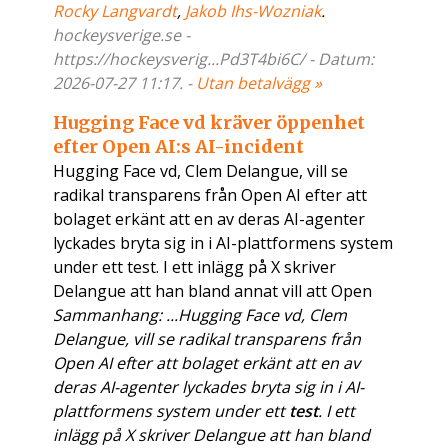
Rocky Langvardt
,
Jakob Ihs-Wozniak
.
hockeysverige.se -
https://hockeysverig...Pd3T4bi6C/ - Datum:
2026-07-27 11:17. -
Utan betalvägg »
Hugging Face vd kräver öppenhet
efter Open AI:s AI-incident
Hugging Face vd, Clem Delangue, vill se
radikal transparens från Open AI efter att
bolaget erkänt att en av deras AI-agenter
lyckades bryta sig in i AI-plattformens system
under ett test. I ett inlägg på X skriver
Delangue att han bland annat vill att Open
Sammanhang: ...Hugging Face vd, Clem
Delangue, vill se radikal transparens från
Open AI efter att bolaget erkänt att en av
deras AI-agenter lyckades bryta sig in i AI-
plattformens system under ett
test
. I ett
inlägg på X skriver Delangue att han bland