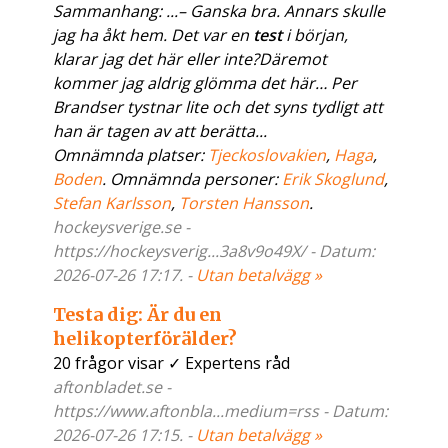
Sammanhang: ...– Ganska bra. Annars skulle
jag ha åkt hem. Det var en
test
i början,
klarar jag det här eller inte?Däremot
kommer jag aldrig glömma det här… Per
Brandser tystnar lite och det syns tydligt att
han är tagen av att berätta...
Omnämnda platser:
Tjeckoslovakien
,
Haga
,
Boden
. Omnämnda personer:
Erik Skoglund
,
Stefan Karlsson
,
Torsten Hansson
.
hockeysverige.se -
https://hockeysverig...3a8v9o49X/ - Datum:
2026-07-26 17:17. -
Utan betalvägg »
Testa dig: Är du en
helikopterförälder?
20 frågor visar ✓ Expertens råd
aftonbladet.se -
https://www.aftonbla...medium=rss - Datum:
2026-07-26 17:15. -
Utan betalvägg »