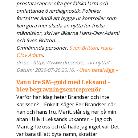
prostatacancer ofta ger falska larm och
omfattande överdiagnostik. Politiker
fortsätter ändå att bygga ut kontroller som
kan göra mer skada än nytta för friska
människor, skriver läkarna Hans-Olov Adami
och Sven Britton....
Omnämnda personer:
Sven Britton
,
Hans-
Olov Adami
.
dn.se - https://www.dn.se/de...-an-nytta/ -
Datum: 2026-07-26 20:16. -
Utan betalvägg »
Vann tre SM-guld med Leksand -
blev begravningsentreprenör
Varför han idag heter Brandser och inte
Karlsson? – Enkelt, säger Per Brandser när
han och hans fru, Marit, slår sig ner på min
altan i Ullvi i Leksands utkanter. – Jag och
Marit gifte oss och då hade jag inget val. Det
var bara till att byta namn, skrattar