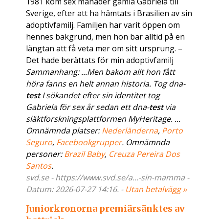
1981 kom sex månader gamla Gabriela till
Sverige, efter att ha hämtats i Brasilien av sin
adoptivfamilj. Familjen har varit öppen om
hennes bakgrund, men hon bar alltid på en
längtan att få veta mer om sitt ursprung. –
Det hade berättats för min adoptivfamilj
Sammanhang: ...Men bakom allt hon fått
höra fanns en helt annan historia. Tog dna-
test
I sökandet efter sin identitet tog
Gabriela för sex år sedan ett dna-
test
via
släktforskningsplattformen MyHeritage. ...
Omnämnda platser:
Nederländerna
,
Porto
Seguro
,
Facebookgrupper
. Omnämnda
personer:
Brazil Baby
,
Creuza Pereira Dos
Santos
.
svd.se - https://www.svd.se/a...-sin-mamma -
Datum: 2026-07-27 14:16. -
Utan betalvägg »
Juniorkronorna premiärsänktes av