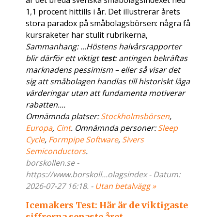
är det breda svenska småbolagsindexet ned
1,1 procent hittills i år. Det illustrerar årets
stora paradox på småbolagsbörsen: några få
kursraketer har stulit rubrikerna,
Sammanhang: ...Höstens halvårsrapporter
blir därför ett viktigt
test
: antingen bekräftas
marknadens pessimism – eller så visar det
sig att småbolagen handlas till historiskt låga
värderingar utan att fundamenta motiverar
rabatten....
Omnämnda platser:
Stockholmsbörsen
,
Europa
,
Cint
. Omnämnda personer:
Sleep
Cycle
,
Formpipe Software
,
Sivers
Semiconductors
.
borskollen.se -
https://www.borskoll...olagsindex - Datum:
2026-07-27 16:18. -
Utan betalvägg »
Icemakers Test: Här är de viktigaste
siffrorna senaste året