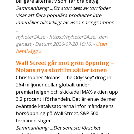
billigare alternativ som får bra betyg.
Sammanhang: ...Ett stort
test
av torrfoder
visar att flera populära produkter inte
innehåller tillräckligt av vissa näringsämnen.
...
nyheter24.se - https://nyheter24.se...der-
genast - Datum: 2026-07-20 16:16. -
Utan
betalvägg »
Wall Street går mot grön öppning –
Nolans nya storfilm sätter tonen
Christopher Nolans "The Odyssey" drog in
264 miljoner dollar globalt under
premiärhelgen och skickade IMAX-aktien upp
3,2 procent i förhandeln. Det är en av de mer
oväntade katalysatorerna inför måndagens
börsöppning på Wall Street. S&P 500-
terminen stiger
Sammanhang: ...Det senaste försöket