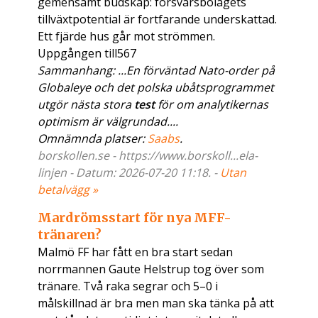
gemensamt budskap: försvarsbolagets
tillväxtpotential är fortfarande underskattad.
Ett fjärde hus går mot strömmen.
Uppgången till567
Sammanhang: ...En förväntad Nato-order på
Globaleye och det polska ubåtsprogrammet
utgör nästa stora
test
för om analytikernas
optimism är välgrundad....
Omnämnda platser:
Saabs
.
borskollen.se - https://www.borskoll...ela-
linjen - Datum: 2026-07-20 11:18. -
Utan
betalvägg »
Mardrömsstart för nya MFF-
tränaren?
Malmö FF har fått en bra start sedan
norrmannen Gaute Helstrup tog över som
tränare. Två raka segrar och 5–0 i
målskillnad är bra men man ska tänka på att