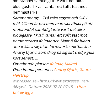
motståndet samtidigt inte varit det allra
blodigaste. I kväll väntar ett tufft test mot
hemmastarka
Sammanhang: ...Två raka segrar och 5–0 i
målskillnad är bra men man ska tänka på att
motståndet samtidigt inte varit det allra
blodigaste. I kväll väntar ett tufft
test
mot
hemmastarka Kalmar och Malmö får bland
annat klara sig utan formstarke mittbacken
Andrej Djuric, som drog på sig sitt tredje gula
kort senast. ...
Omnämnda platser:
Kalmar
,
Malmö
.
Omnämnda personer:
Andrej Djuric
,
Gaute
Helstrup
.
expressen.se - https://www.expresse...ren-
86cyw/ - Datum: 2026-07-20 07:15. -
Utan
betalvägg »