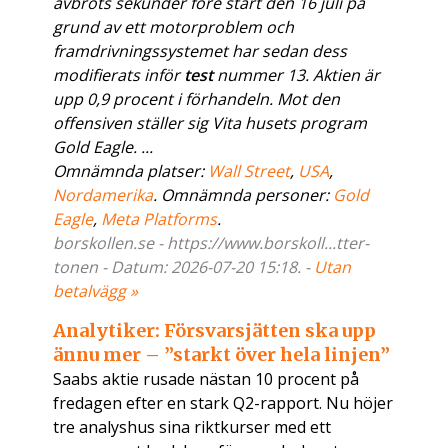
avbröts sekunder före start den 16 juli på
grund av ett motorproblem och
framdrivningssystemet har sedan dess
modifierats inför
test
nummer 13. Aktien är
upp 0,9 procent i förhandeln. Mot den
offensiven ställer sig Vita husets program
Gold Eagle. ...
Omnämnda platser:
Wall Street
,
USA
,
Nordamerika
. Omnämnda personer:
Gold
Eagle
,
Meta Platforms
.
borskollen.se - https://www.borskoll...tter-
tonen - Datum: 2026-07-20 15:18. -
Utan
betalvägg »
Analytiker: Försvarsjätten ska upp
ännu mer – ”starkt över hela linjen”
Saabs aktie rusade nästan 10 procent på
fredagen efter en stark Q2-rapport. Nu höjer
tre analyshus sina riktkurser med ett