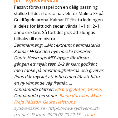
på – Sydsvenskan
Passivt försvarsspel och en dålig passning
ställde till det i första halvlek för Malmö FF på
Guldfågeln arena. Kalmar FF fick ta ledningen
alldeles för lätt och sedan vända 1–1 till 2–1
ännu enklare. Så fort det gick att slungas
tillbaks till den bistra
Sammanhang: ...Mot extremt hemmastarka
Kalmar FF fick den nye norske tränaren
Gaute Helstrups MFF-bygge för första
gången ett rejält
test
. 2–2 är klart godkänt
med tanke på omständigheterna och givetvis
finns där mycket att jobba med för att hitta
en ny vinnande väg framåt. ...
Omnämnda platser:
Elfsborg
,
Anton
,
Ghana
.
Omnämnda personer:
Bleon Kurtulus
,
Malte
Frejd Pålsson
,
Gaute Helstrups
.
sydsvenskan.se - https://www.sydsvens...tt-
tro-pa/ - Datum: 2026-07-20 22:15. -
Utan