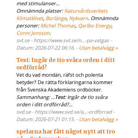
med stimulanser...
Omnämnda platser:
Naturvårdsverkets
Klimatklivet
,
Borlänge
,
Nykvarn
. Omnämnda
personer:
Michel Thomas
,
Qarlbo Energy
,
Conni Jonsson
.
svt.se - https://www.svt.se/n...-pa-vatgas -
Datum: 2026-07-22 06:16. -
Utan betalvägg »
Test: Ingår de tio svåra orden i ditt
ordförråd?
Vet du vad mondän, räfst och polenta
betyder? De rätta förklaringarna kommer
från Svenska Akademiens ordböcker.
Sammanhang: ...
Test
: Ingår de tio svåra
orden i ditt ordförråd?...
svd.se - https://www.svd.se/a...-ordforrad -
Datum: 2026-07-21 01:15. -
Utan betalvägg »
spelarna har fått något nytt att tro