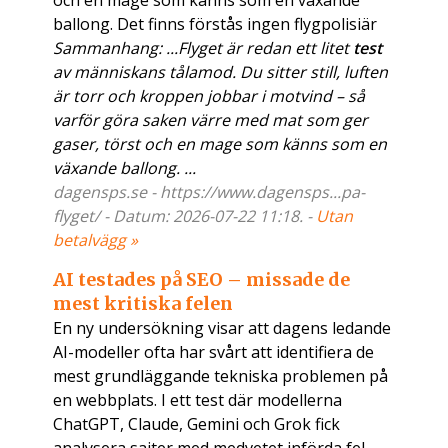
och en mage som känns som en växande
ballong. Det finns förstås ingen flygpolisiär
Sammanhang: ...Flyget är redan ett litet
test
av människans tålamod. Du sitter still, luften
är torr och kroppen jobbar i motvind – så
varför göra saken värre med mat som ger
gaser, törst och en mage som känns som en
växande ballong. ...
dagensps.se - https://www.dagensps...pa-
flyget/ - Datum: 2026-07-22 11:18. -
Utan
betalvägg »
AI testades på SEO – missade de
mest kritiska felen
En ny undersökning visar att dagens ledande
AI-modeller ofta har svårt att identifiera de
mest grundläggande tekniska problemen på
en webbplats. I ett test där modellerna
ChatGPT, Claude, Gemini och Grok fick