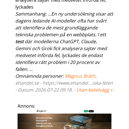
analysera sajter med medvetet införda fel,
lyckades
Sammanhang: ...En ny undersökning visar att
dagens ledande AI-modeller ofta har svårt
att identifiera de mest grundläggande
tekniska problemen på en webbplats. I ett
test
där modellerna ChatGPT, Claude,
Gemini och Grok fick analysera sajter med
medvetet införda fel, lyckades de endast
identifiera rätt problem i 20 procent av
fallen. ...
Omnämnda personer:
Magnus Bråth
.
ehandel.se - https://www.ehandel....iska-felen
- Datum: 2026-07-22 09:18. -
Utan betalvägg »
Annons: