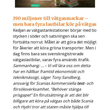
190 miljoner till vätgasmackar –
men bara fyra lastbilar kör på vätgas
Kedjan av vätgastankstationer börjar med tio
stycken i söder och satsningen ska sen
fortsätta norrut. Målet är att göra det möjligt
för åkerier att köra gröna transporter. Men i
dag finns bara sex svenskregistrerade
vätgaslastbilar, varav fyra används itrafik.
Sammanhang: ... – Vi vill lära oss om detta
har en hållbar framtid ekonomiskt och
teknikmässigt, säger Tony Sandberg,
ansvarig för Scanias kommersiella
test
- och
försöksverksamhet. ”Behöver stänga
prisgapet” En förutsättning är att det blir
billigare att köra på vätgas och både Scania
och Hydri tror att staten måste hjälpa till