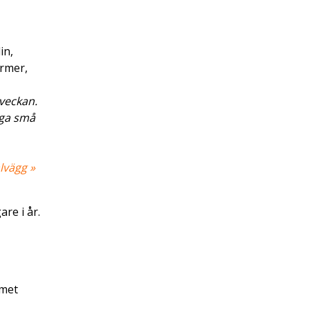
in,
ormer,
 veckan.
inga små
lvägg »
re i år.
emet