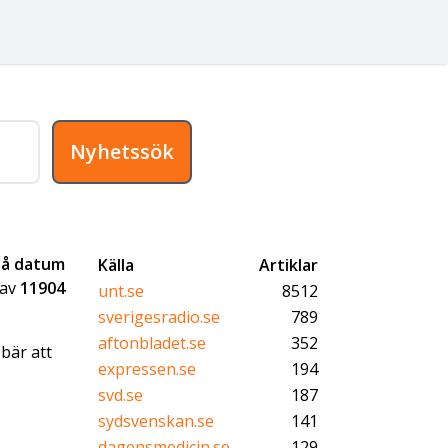
Nyhetssök
på datum
Källa
Artiklar
av
11904
unt.se
8512
sverigesradio.se
789
aftonbladet.se
352
bär att
expressen.se
194
svd.se
187
sydsvenskan.se
141
dagensmedicin.se
129