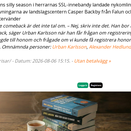
ns silly season i herrarnas SSL-innebandy landade nykomli
rvningarna av landslagscentern Casper Backby från Falun oc
tervänder
omeback är det inte tal om. – Nej, skriv inte det. Han bor k
ck, säger Urban Karlsson när han får frågan om registrerin
gde till honom och frågade om vi kunde få registrera honom.
. Omnämnda personer:
Urban Karlsson
,
Alexander Hedlun
isar/ - Datum: 2026-08-06 15:15. -
Utan betalvägg »