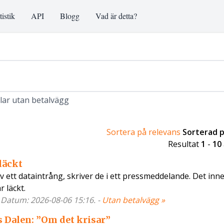
tistik
API
Blogg
Vad är detta?
klar utan betalvägg
Sortera på relevans
Sorterad 
Resultat
1
-
10
läckt
 ett dataintrång, skriver de i ett pressmeddelande. Det inne
 läckt.
- Datum: 2026-08-06 15:16. -
Utan betalvägg »
 Dalen: ”Om det krisar”