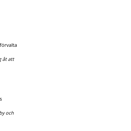
förvalta
 åt att
s
nby och