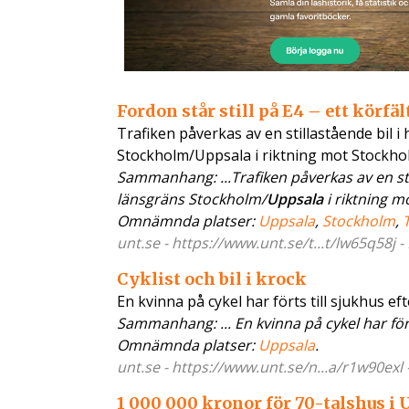
Fordon står still på E4 – ett körfäl
Trafiken påverkas av en stillastående bil 
Stockholm/Uppsala i riktning mot Stockhol
Sammanhang: ...Trafiken påverkas av en sti
länsgräns Stockholm/
Uppsala
i riktning mo
Omnämnda platser:
Uppsala
,
Stockholm
,
unt.se - https://www.unt.se/t...t/lw65q58j 
Cyklist och bil i krock
En kvinna på cykel har förts till sjukhus ef
Sammanhang: ... En kvinna på cykel har fört
Omnämnda platser:
Uppsala
.
unt.se - https://www.unt.se/n...a/r1w90exl
1 000 000 kronor för 70-talshus i 