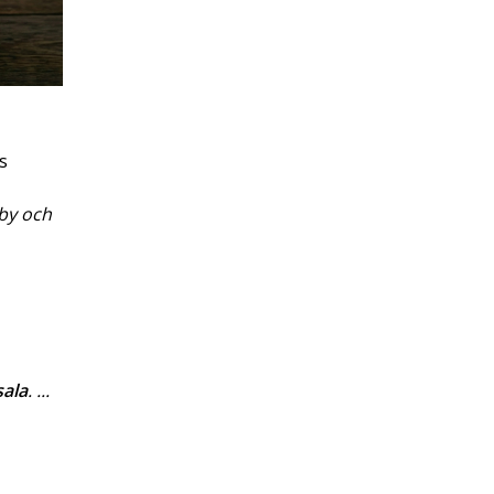
s
nby och
ala
. ...