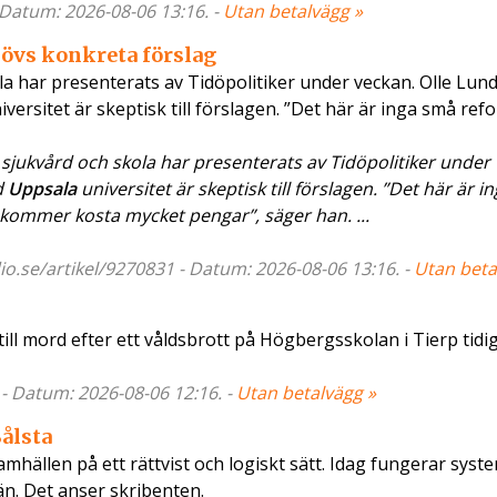
- Datum: 2026-08-06 13:16. -
Utan betalvägg »
hövs konkreta förslag
la har presenterats av Tidöpolitiker under veckan. Olle Lund
iversitet är skeptisk till förslagen. ”Det här är inga små ref
sjukvård och skola har presenterats av Tidöpolitiker under
d
Uppsala
universitet är skeptisk till förslagen. ”Det här är 
ommer kosta mycket pengar”, säger han. ...
io.se/artikel/9270831 - Datum: 2026-08-06 13:16. -
Utan beta
ll mord efter ett våldsbrott på Högbergsskolan i Tierp tidiga
 - Datum: 2026-08-06 12:16. -
Utan betalvägg »
Bålsta
mhällen på ett rättvist och logiskt sätt. Idag fungerar syst
än. Det anser skribenten.