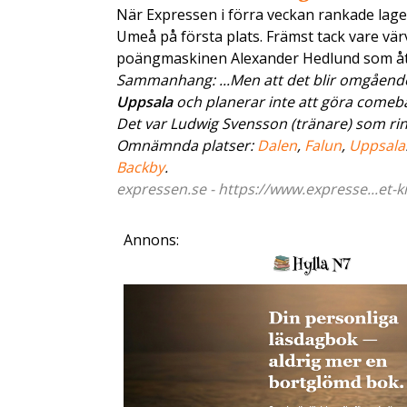
När Expressen i förra veckan rankade lage
Umeå på första plats. Främst tack vare vä
poängmaskinen Alexander Hedlund som å
Sammanhang: ...Men att det blir omgående c
Uppsala
och planerar inte att göra comeba
Det var Ludwig Svensson (tränare) som rin
Omnämnda platser:
Dalen
,
Falun
,
Uppsala
Backby
.
expressen.se - https://www.expresse...et-kr
Annons: