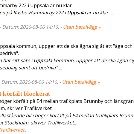
mmarby 222 i Uppsala är nu klar.
eten på Rasbo-Hammarby 222 i
Uppsala
är nu klar....
 - Datum: 2026-08-06 14:16. -
Utan betalvägg »
Uppsala kommun, uppger att de ska ägna sig åt att "äga och 
bedriva".
har sitt säte i
Uppsala
kommun, uppger att de ska ägna sig
ssebolag samt att bedriva"....
- Datum: 2026-08-06 14:16. -
Utan betalvägg »
tt körfält blockerat
i höger körfält på E4 mellan trafikplats Brunnby och länsgrän
m, skriver Trafikverket.
llastående bil i höger körfält på E4 mellan trafikplats Brun
t Stockholm, skriver Trafikverket....
Trafikverket
.