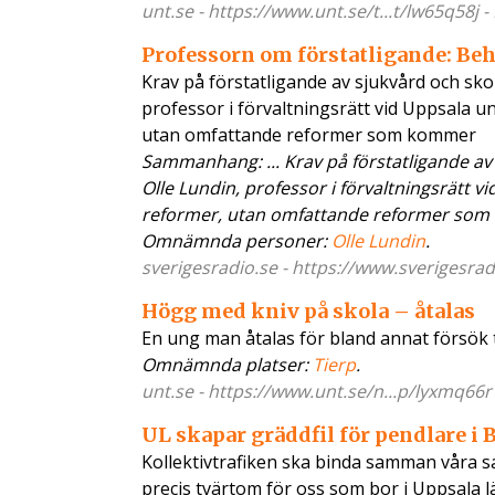
unt.se - https://www.unt.se/t...t/lw65q58j 
Professorn om förstatligande: Be
Krav på förstatligande av sjukvård och sko
professor i förvaltningsrätt vid Uppsala un
utan omfattande reformer som kommer
Sammanhang: ... Krav på förstatligande av 
Olle Lundin, professor i förvaltningsrätt vi
reformer, utan omfattande reformer som k
Omnämnda personer:
Olle Lundin
.
sverigesradio.se - https://www.sverigesrad
Högg med kniv på skola – åtalas
En ung man åtalas för bland annat försök ti
Omnämnda platser:
Tierp
.
unt.se - https://www.unt.se/n...p/lyxmq66r
UL skapar gräddfil för pendlare i 
Kollektivtrafiken ska binda samman våra sa
precis tvärtom för oss som bor i Uppsala l