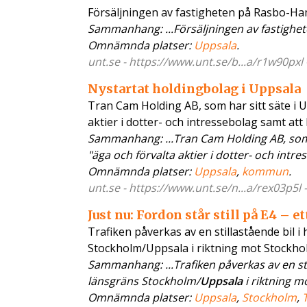
Försäljningen av fastigheten på Rasbo-Ha
Sammanhang: ...Försäljningen av fastigh
Omnämnda platser:
Uppsala
.
unt.se - https://www.unt.se/b...a/r1w90pxl
Nystartat holdingbolag i Uppsala
Tran Cam Holding AB, som har sitt säte i 
aktier i dotter- och intressebolag samt att 
Sammanhang: ...Tran Cam Holding AB, som 
"äga och förvalta aktier i dotter- och intre
Omnämnda platser:
Uppsala
,
kommun
.
unt.se - https://www.unt.se/n...a/rex03p5l 
Just nu: Fordon står still på E4 – e
Trafiken påverkas av en stillastående bil 
Stockholm/Uppsala i riktning mot Stockhol
Sammanhang: ...Trafiken påverkas av en sti
länsgräns Stockholm/
Uppsala
i riktning mo
Omnämnda platser:
Uppsala
,
Stockholm
,