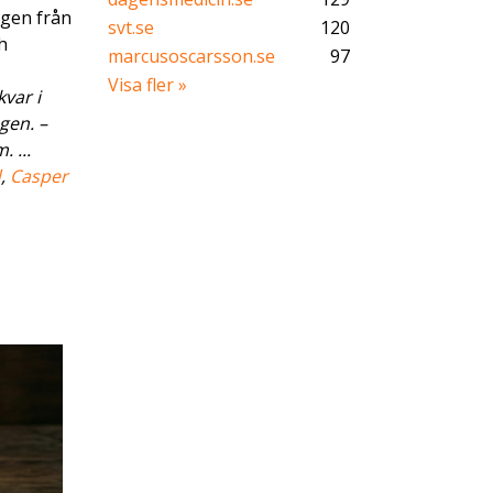
ngen från
svt.se
120
h
marcusoscarsson.se
97
Visa fler »
var i
gen. –
 ...
d
,
Casper