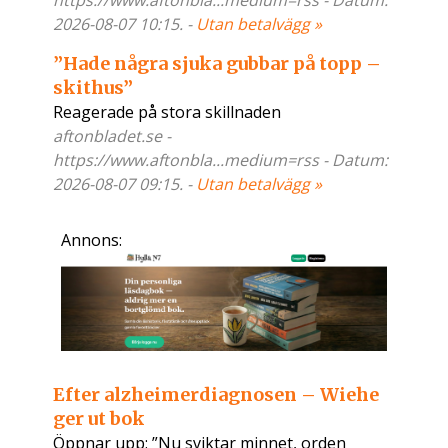
https://www.aftonbla...medium=rss - Datum:
2026-08-07 10:15. -
Utan betalvägg »
”Hade några sjuka gubbar på topp –
skithus”
Reagerade på stora skillnaden
aftonbladet.se -
https://www.aftonbla...medium=rss - Datum:
2026-08-07 09:15. -
Utan betalvägg »
Annons:
Efter alzheimerdiagnosen – Wiehe
ger ut bok
Öppnar upp: ”Nu sviktar minnet, orden