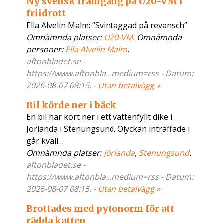
Ny svensk framgång på U20-VM i
friidrott
Ella Alvelin Malm: ”Svintaggad på revansch”
Omnämnda platser:
U20-VM
. Omnämnda
personer:
Ella Alvelin Malm
.
aftonbladet.se -
https://www.aftonbla...medium=rss - Datum:
2026-08-07 08:15. -
Utan betalvägg »
Bil körde ner i bäck
En bil har kört ner i ett vattenfyllt dike i
Jörlanda i Stenungsund. Olyckan inträffade i
går kväll…
Omnämnda platser:
Jörlanda
,
Stenungsund
.
aftonbladet.se -
https://www.aftonbla...medium=rss - Datum:
2026-08-07 08:15. -
Utan betalvägg »
Brottades med pytonorm för att
rädda katten