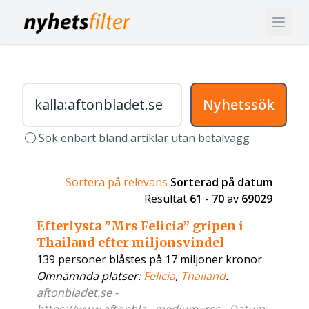
Nyhetssök
Sök enbart bland artiklar utan betalvägg
Sortera på relevans
Sorterad på datum
Resultat
61
-
70
av
69029
Efterlysta ”Mrs Felicia” gripen i
Thailand efter miljonsvindel
139 personer blåstes på 17 miljoner kronor
Omnämnda platser:
Felicia
,
Thailand
.
aftonbladet.se -