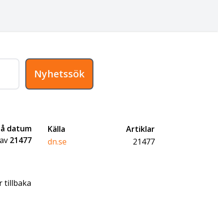
Nyhetssök
på datum
Källa
Artiklar
av
21477
dn.se
21477
 tillbaka