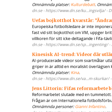
Omnämnda platser:
Kulturdebatt
. Omnäm
dn.se - https://www.dn.se/ku...ingsvilja/ - 
Uefas bojkotthot kvarstår: ”Ändra
Europeiska fotbollsledare är inte imponer
fast vid sitt bojkotthot om VM, uppger br
villkoren för sitt icke-deltagande i Fifa-tävl
dn.se - https://www.dn.se/sp...ingenting/ -
Kinesisk AI-trend: Videor där utl
AI-producerade videor som svartmålar utlän
griper in är alltid en moraliskt överlägsen 
Omnämnda platser:
Kina
.
dn.se - https://www.dn.se/va...m-skurkar/ 
Jens Littorin: Fifas reformarbete 
Reformarbetet slutade med en tummetott. Med
Frågan är om Internationella fotbollsförbun
Omnämnda personer:
Gianni Infantino
.