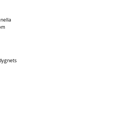
nella
som
 dygnets