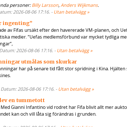
nda personer:
Billy Larsson
,
Anders Wijkmans
.
Datum: 2026-08-06 17:16. -
Utan betalvägg »
r ingenting”
ade av Fifas ursäkt efter den havererade VM-planen, och Uef
ittiska medier. ”Uefas medlemsförbund var mycket tydliga m
ingar”,
 Datum: 2026-08-06 17:16. -
Utan betalvägg »
änningar utmålas som skurkar
ningar har på senare tid fått stor spridning i Kina. Hjälten
kines.
- Datum: 2026-08-06 17:16. -
Utan betalvägg »
blev en tummetott
 Gianni Infantino vid rodret har Fifa blivit allt mer auktor
det kan och vill låta sig förändras i grunden.