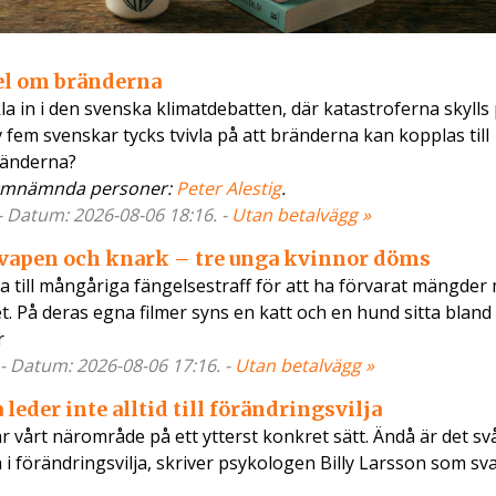
fel om bränderna
a in i den svenska klimatdebatten, där katastroferna skylls p
 fem svenskar tycks tvivla på att bränderna kan kopplas till
ränderna?
Omnämnda personer:
Peter Alestig
.
- Datum: 2026-08-06 18:16. -
Utan betalvägg »
 vapen och knark – tre unga kvinnor döms
a till mångåriga fängelsestraff för att ha förvarat mängder
t. På deras egna filmer syns en katt och en hund sitta bland
r
- Datum: 2026-08-06 17:16. -
Utan betalvägg »
leder inte alltid till förändringsvilja
 vårt närområde på ett ytterst konkret sätt. Ändå är det sv
 i förändringsvilja, skriver psykologen Billy Larsson som sv