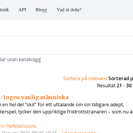
tistik
API
Blogg
Vad är detta?
klar utan betalvägg
Sortera på relevans
Sorterad 
Resultat
21
-
30
l: Ingen vanlig människa
en hel del ”skit” för ett uttalande om sin tidigare adept,
fterspel, tycker den uppriktige friidrottstränaren – som nu är
nn Hafsteinsson
.