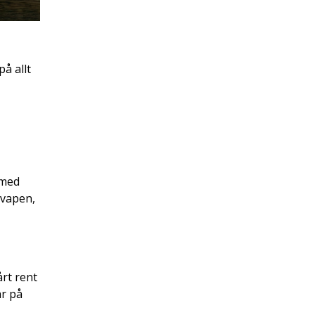
å allt
 med
 vapen,
årt rent
ar på