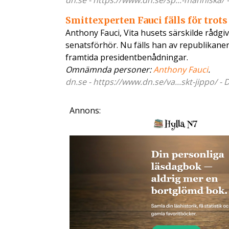
dn.se - https://www.dn.se/sp...-manniska/ 
Smittexperten Fauci fälls för trots
Anthony Fauci, Vita husets särskilde rådg
senatsförhör. Nu fälls han av republikaner
framtida presidentbenådningar.
Omnämnda personer:
Anthony Fauci
.
dn.se - https://www.dn.se/va...skt-jippo/ -
Annons: