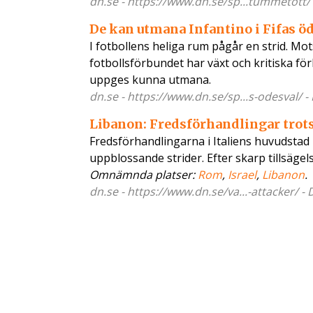
dn.se - https://www.dn.se/sp...tummetott/ 
De kan utmana Infantino i Fifas ö
I fotbollens heliga rum pågår en strid. Mo
fotbollsförbundet har växt och kritiska f
uppges kunna utmana.
dn.se - https://www.dn.se/sp...s-odesval/ -
Libanon: Fredsförhandlingar trots
Fredsförhandlingarna i Italiens huvudstad
uppblossande strider. Efter skarp tillsägel
Omnämnda platser:
Rom
,
Israel
,
Libanon
.
dn.se - https://www.dn.se/va...-attacker/ -