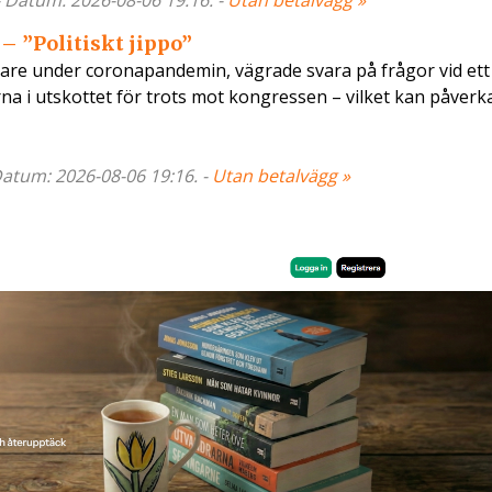
- Datum: 2026-08-06 19:16. -
Utan betalvägg »
 – ”Politiskt jippo”
ivare under coronapandemin, vägrade svara på frågor vid ett
na i utskottet för trots mot kongressen – vilket kan påverk
 Datum: 2026-08-06 19:16. -
Utan betalvägg »