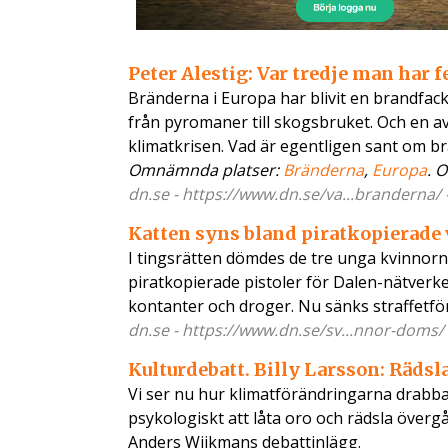
Peter Alestig: Var tredje man har 
Bränderna i Europa har blivit en brandfackl
från pyromaner till skogsbruket. Och en av
klimatkrisen. Vad är egentligen sant om b
Omnämnda platser:
Bränderna
,
Europa
. 
dn.se - https://www.dn.se/va...branderna/ 
Katten syns bland piratkopierade
I tingsrätten dömdes de tre unga kvinnorn
piratkopierade pistoler för Dalen-nätverke
kontanter och droger. Nu sänks straffetfö
dn.se - https://www.dn.se/sv...nnor-doms/ 
Kulturdebatt. Billy Larsson: Rädsla 
Vi ser nu hur klimatförändringarna drabbar
psykologiskt att låta oro och rädsla övergå
Anders Wijkmans debattinlägg.