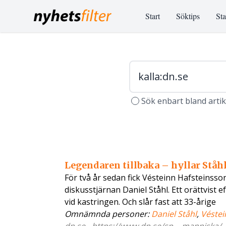
Start
Söktips
Sta
Sök enbart bland arti
Legendaren tillbaka – hyllar Ståh
För två år sedan fick Vésteinn Hafsteinsson 
diskusstjärnan Daniel Ståhl. Ett orättvist e
vid kastringen. Och slår fast att 33-årige
Omnämnda personer:
Daniel Ståhl
,
Véstei