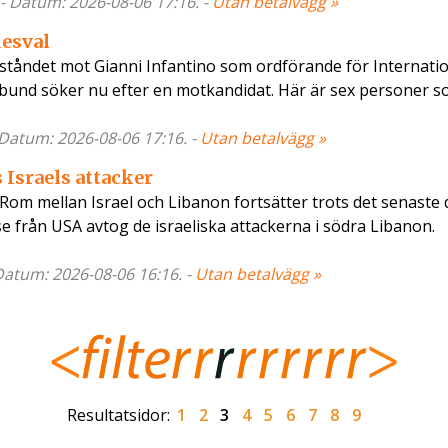
- Datum: 2026-08-06 17:16. -
Utan betalvägg »
desval
tståndet mot Gianni Infantino som ordförande för Internatio
örbund söker nu efter en motkandidat. Här är sex personer 
 Datum: 2026-08-06 17:16. -
Utan betalvägg »
 Israels attacker
 Rom mellan Israel och Libanon fortsätter trots det senaste
se från USA avtog de israeliska attackerna i södra Libanon.
 Datum: 2026-08-06 16:16. -
Utan betalvägg »
Resultatsidor:
1
2
3
4
5
6
7
8
9